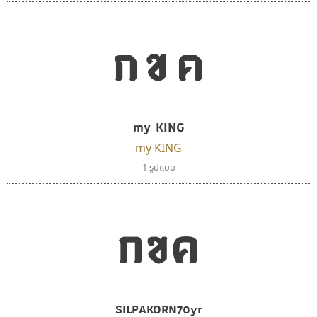
กขค
คัดสรร ดีมาก
ไอ้แอน
my KING
Cadson Demak
Iannnnn
ปรัชญา สิงห์โต
my KING
1 รูปแบบ
กขค
SILPAKORN70yr