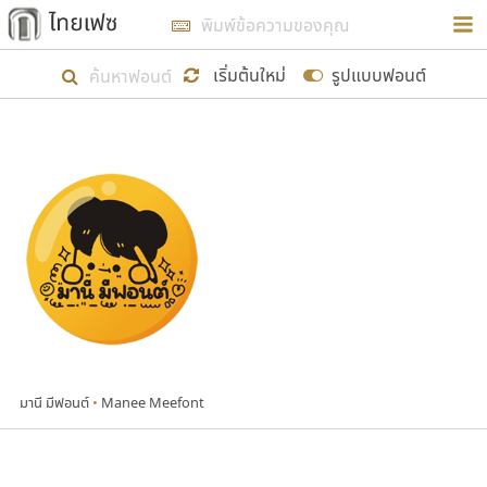
การในรูปแบบใหม่เพื่อใช้เป็นแนวทางในการศึกษารูป
ร่างหน้าตาของฟอนต์ไทยสำหรับการเรียนรู้เพื่อเริ่ม
เริ่มต้นใหม่
รูปแบบฟอนต์
สร้างฟอนต์ของตัวเอง ในเดือนมีนาคม พ.ศ. ๒๕๖๒ จึง
ได้เริ่ม ไทยเฟซ นี้ขึ้นมา
แสดงฟอนต์ทั้งหมด
เป้าหมายที่ยังคงดำเนินไปอยู่ คือการเพิ่มฟอนต์ไทย
เข้าไปให้ได้อย่างน้อยเดือนละ ๓๐ ฟอนต์ นั่นหมายถึง
ปลายปี พ.ศ. ๒๕๖๒ จะมีฟอนต์ไม่ต่ำกว่า ๔๐๐ ฟอนต์ใน
ระบบ หวังว่า นอกจากจะเป็นประโยชน์ต่อตนเองแล้ว
จะมีประโยชน์กับผู้อื่นได้บ้าง ไม่มากก็น้อย
คัดสรร ดีมาก
•
Cadson Demak
ขอขอบคุณ
ตัวอักษรมีหัวขมวด
แบบตัวอักษรหัวบัว