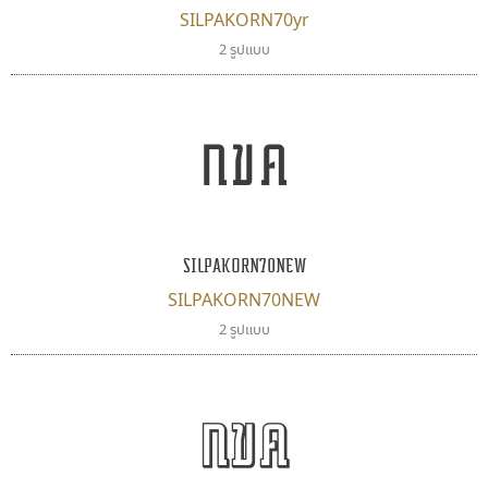
SILPAKORN70yr
ฟอนต์คราฟ
ซูเปอร์สโตร์
2 รูปแบบ
Fontcraft
Superstore Font
จุติพงศ์ ภูสุมาศ • สุวิสา ภูสุมาศ
ฉัตรณรงค์ จริงศุภธาดา
กขค
SILPAKORN70NEW
SILPAKORN70NEW
2 รูปแบบ
ทอศิลป์
ยูไอดี ฟอนต์
Torsilp
UID Font
กขค
ภาณุพันธุ์ ตะลันกูล
สร้างสรรค์ สมกุศล