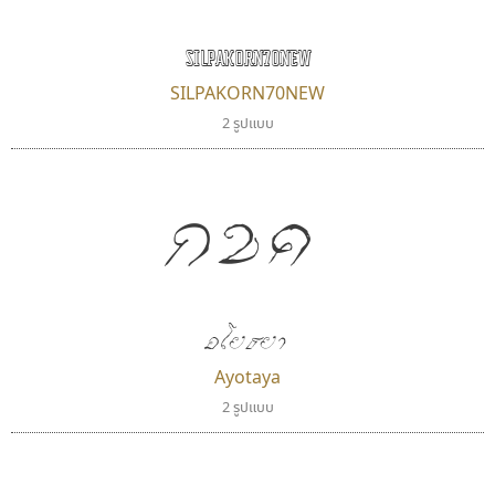
SILPAKORN70NEW
SILPAKORN70NEW
2 รูปแบบ
กขค
สุราฟอนต์
คราฟตี้ฟอนต์
Surafont
Crafty Font
ณัฐพล วัดอ่อน
จิลดา ฤทธิ์คำรพ
อโยธยา
Ayotaya
2 รูปแบบ