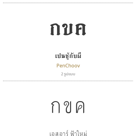
กขค
เปนชู้กับผี
PenChoov
2 รูปแบบ
มานี มีฟอนต์
ไทโปแมนเซอร์
Manee Meefont
Typomancer
กขค
ศรัณยพัชร์ ธารีสิทธิ์
วริทธิ์ ไชยกูล
เอสอาร์ ฟ้าใหม่