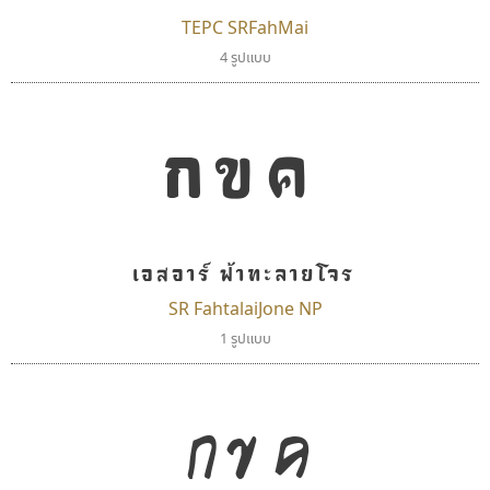
TEPC SRFahMai
4 รูปแบบ
ดีอาร์ ดีไซน์
เลย์อิจิ
กขค
DR Design
Layiji
ดำรง เติมทอง
นำโชค สินมงคลรักษา
เอสอาร์ ฟ้าทะลายโจร
SR FahtalaiJone NP
1 รูปแบบ
กขค
ปาณิสรา แอน
จิปาไทป์