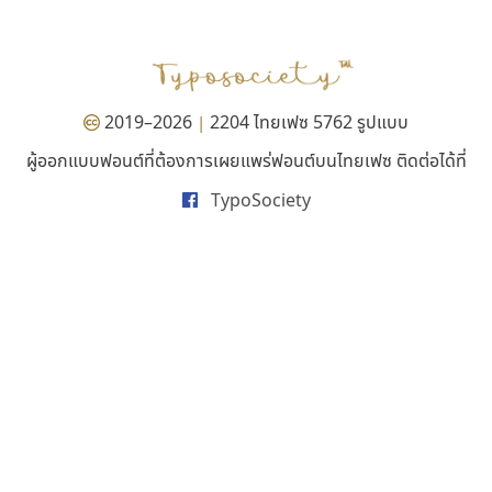
ฎายิน ลีลา
ณัฐชนน สตันยสุวรรณ
ณัฐพล พุ่มห่วง
ณัฐพล วัดอ่อน
ณัฐพล อู่ผลเจริญ
2019–2026
2204 ไทยเฟซ 5762 รูปแบบ
|
ณัฐวุฒิ วันดี
ผู้ออกแบบฟอนต์ที่ต้องการเผยแพร่ฟอนต์บนไทยเฟซ ติดต่อได้ที่
ณัฐวุฒิ เชิงดี
ณัฐวิทย์ นพเก้า
TypoSociety
ณภัทร วิจิตรกรสกุล
ดุสิต สุภาสวัสดิ์
ดีอาร์ ดีไซน์
ทิพวัลย์ สัมนาวงศ์
ทวีชัย อัศวรังสิตแสง
ธัญชภัสส์ จันทรนิมิ
ธัญรมณ ผู้ภาวศุทธิ
ธีร์ชญาน์ นามขาน
ธีรวัฒน์ พจน์วิบูลศิริ
ธงชัย ศรีเมือง
ธนัญธร เลิศไพรวัลย์