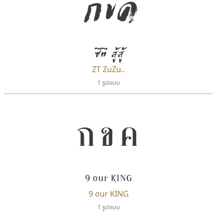
กขค
ตัวอักษรไม่มีหัวขมวด
แบบตัวอักษรหัวบอด
9
A
B
C
D
E
F
G
H
I
J
ผู้ออกแบบฟอนต์ไทยทุกท่านที่สร้างสรรค์ผลงานเพื่อ
ฟอนต์ยอดนิยม
แบบตัวอักษรเกาหลี
สืบสานอักษรไทย
K
L
M
N
O
P
Q
R
S
T
U
ฟอนต์ล้านดาวน์โหลด
แบบตัวอักษรเส้นขอบ
คุณแอน ปรัชญา สิงห์โต ที่อนุญาตให้เผยแพร่ข้อมูล
ระบบปฏิบัติการ
แบบตัวอักษรแฟนซี
V
ซีที สู้สู้
W
Y
Z
อัตลักษณ์องค์กร
แบบตัวอักษรโบราณ
จาก ฟอนต์.คอม
แบบตัวการ์ตูน
แบบตัวเขียนพู่กัน
ZT ZuZu..
ก
ข
ค
จ
ฉ
ช
ซ
ฌ
ด
ต
ถ
แบบตัวดิสเพลย์
แบบตัวเนื้อความ
1 รูปแบบ
แบบตัวประดิษฐ์
แบบตัวเหลี่ยม
ท
ธ
น
บ
ป
ผ
พ
ฟ
ภ
ม
ย
แบบตัวพิกเซล
แบบปลายมน
กขค
ร
ฤ
ล
ว
ศ
ส
ห
อ
ฮ
แบบตัวพิมพ์ดีด
แบบปลายแหลม
แบบตัวมีเชิงฐาน
แบบปากกาหัวตัด
แบบตัวอักษรจีน
แบบฟอนต์ซิ่ง
พ็อกเก็ตฟอนต์
บีทูไซน์
แบบตัวอักษรซ้อนเงา
แบบลายมือผู้ใหญ่
Pocket Fonts
B2 SIGN
แบบตัวอักษรย้อนยุค
แบบลายมือวัยรุ่น
กิตติศักดิ์ ศิริกมลเสถียร
แบบตัวอักษรล้านนา
แบบลายมือเด็ก
9 our KING
แบบตัวอักษรลาว
แบบอาลักษณ์
9 our KING
แบบตัวอักษรสคริปท์
1 รูปแบบ