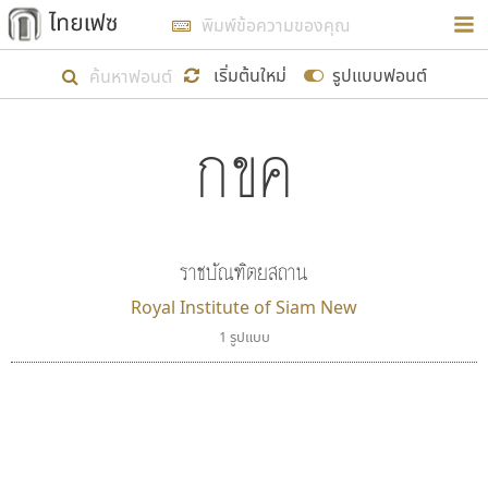
การในรูปแบบใหม่เพื่อใช้เป็นแนวทางในการศึกษารูป
ร่างหน้าตาของฟอนต์ไทยสำหรับการเรียนรู้เพื่อเริ่ม
เริ่มต้นใหม่
รูปแบบฟอนต์
สร้างฟอนต์ของตัวเอง ในเดือนมีนาคม พ.ศ. ๒๕๖๒ จึง
กขค
ได้เริ่ม ไทยเฟซ นี้ขึ้นมา
ตัวอักษรมีหัวขมวด
แบบตัวอักษรหัวบัว
แสดงผลแบบลิสต์
ตัวอักษรไม่มีหัวขมวด
แบบตัวอักษรหัวบอด
9
A
B
C
D
E
F
G
H
I
J
ฟอนต์ยอดนิยม
แบบตัวอักษรเกาหลี
เป้าหมายที่ยังคงดำเนินไปอยู่ คือการเพิ่มฟอนต์ไทย
K
L
M
N
O
P
Q
R
S
T
U
ฟอนต์ล้านดาวน์โหลด
แบบตัวอักษรเส้นขอบ
เข้าไปให้ได้อย่างน้อยเดือนละ ๓๐ ฟอนต์ นั่นหมายถึง
ระบบปฏิบัติการ
แบบตัวอักษรแฟนซี
V
W
Y
Z
ราชบัณฑิตยสถาน
อัตลักษณ์องค์กร
แบบตัวอักษรโบราณ
ปลายปี พ.ศ. ๒๕๖๒ จะมีฟอนต์ไม่ต่ำกว่า ๔๐๐ ฟอนต์ใน
แบบตัวการ์ตูน
แบบตัวเขียนพู่กัน
Royal Institute of Siam New
ก
ข
ค
จ
ฉ
ช
ซ
ฌ
ด
ต
ถ
ระบบ หวังว่า นอกจากจะเป็นประโยชน์ต่อตนเองแล้ว
แบบตัวดิสเพลย์
แบบตัวเนื้อความ
1 รูปแบบ
จะมีประโยชน์กับผู้อื่นได้บ้าง ไม่มากก็น้อย
แบบตัวประดิษฐ์
แบบตัวเหลี่ยม
ท
ธ
น
บ
ป
ผ
พ
ฟ
ภ
ม
ย
แบบตัวพิกเซล
แบบปลายมน
ร
ฤ
ล
ว
ศ
ส
ห
อ
ฮ
แบบตัวพิมพ์ดีด
แบบปลายแหลม
ขอขอบคุณ
แบบตัวมีเชิงฐาน
แบบปากกาหัวตัด
แบบตัวอักษรจีน
แบบฟอนต์ซิ่ง
แบบตัวอักษรซ้อนเงา
แบบลายมือผู้ใหญ่