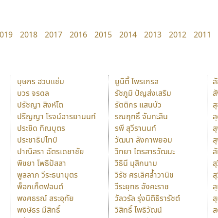
019
2018
2017
2016
2015
2014
2013
2012
2011
บุษกร ฮวบแช่ม
ยูนิตี้ โพรเกรส
ส
บวร จรดล
รัชภูมิ ปัญส่งเสริม
ส
ปรัชญา สิงห์โต
รัตติกร แสนบัว
ส
ปริญญา โรจน์อารยานนท์
รณฤทธิ์ จันทะสิน
ส
ประชิด ทิณบุตร
รพี สุวีรานนท์
ส
ประชาธิปไทป์
วัฒนา ลังกาพยอม
ส
ปาณิสรา ฉัตรเดชาชัย
วิทยา ไตรสารวัฒนะ
ส
พิชยา โพธิปัสสา
วิธินี มุสิกนาม
สุ
พูลลาภ วีระธนาบุตร
วิรัช ศรเลิศล้ำวานิช
ส
พ็อกเก็ตฟอนต์
วีระยุทธ อังคะราช
ส
พงศธรณ์ สระอุทัย
วัลวรัล รุ่งนิติธิรารัชต์
ส
พงษ์ธร มีสิทธิ์
วิสิทธิ์ โพธิวัฒน์
ส