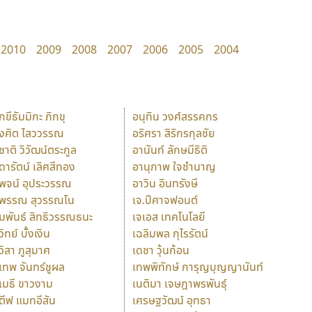
2010
2009
2008
2007
2006
2005
2004
ักขีธัมมิกะ ภิกขุ
อนุทิน วงศ์สรรคกร
ังศิต ไสววรรณ
อริศรา สิริกรกุลชัย
ุชาติ วิวัฒน์ตระกูล
อานันท์ ลักษมีธิติ
ุดารัตน์ เลิศสีทอง
อานุภาพ ใจชำนาญ
ุพจน์ อุประวรรณ
อาวิน อินทรังษี
ุพรรณ สุวรรณโน
เจ.ปีศาจฟอนต์
ัมพันธ์ สิทธิวรรณธนะ
เจเอส เทคโนโลยี
วิทย์ บั้งเงิน
เฉลิมพล กุไรรัตน์
ุวิสา ภูสุมาศ
เดชา วุ้นก้อน
ุเทพ จันทร์ชูผล
เทพพิทักษ์ การุญบุญญานันท์
ุเมธี ขาวงาม
เนติมา เจษฎาพรพันธุ์
ตีฟ แมทอีสัน
เศรษฐวัฒน์ อุทธา