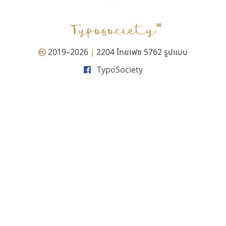
PANI
Type Buthon
ฐ
PK
Typomancer
ฑ
PS
U
Q
UID
ด
2019–2026
2204 ไทยเฟซ 5762 รูปแบบ
|
R
UNK
ต
TypoSociety
S
UPC
ถ
Sarun’s
V
ท
SD
W
ธ
SOV
X
น
SP
Y
บ
Superstore
Z
ป
Surafont
zooddooz
ผ
T
ก
ฝ
TA
ข
TCHA
ค
TEPC
ง
ภ
TF
จ
ม