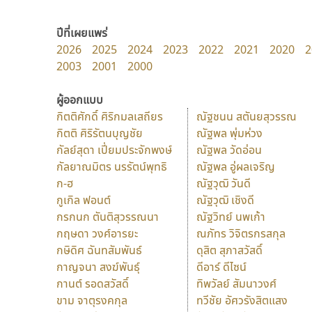
ปีที่เผยแพร่
2026
2025
2024
2023
2022
2021
2020
2
2003
2001
2000
ผู้ออกแบบ
กิตติศักดิ์ ศิริกมลเสถียร
ณัฐชนน สตันยสุวรรณ
กิตติ ศิริรัตนบุญชัย
ณัฐพล พุ่มห่วง
กัลย์สุดา เปี่ยมประจักพงษ์
ณัฐพล วัดอ่อน
กัลยาณมิตร นรรัตน์พุทธิ
ณัฐพล อู่ผลเจริญ
ก-ฮ
ณัฐวุฒิ วันดี
กูเกิล ฟอนต์
ณัฐวุฒิ เชิงดี
กรกนก ตันติสุวรรณนา
ณัฐวิทย์ นพเก้า
กฤษดา วงศ์อารยะ
ณภัทร วิจิตรกรสกุล
กษิดิศ ฉันทสัมพันธ์
ดุสิต สุภาสวัสดิ์
กาญจนา สงฆ์พันธุ์
ดีอาร์ ดีไซน์
กานต์ รอดสวัสดิ์
ทิพวัลย์ สัมนาวงศ์
ขาม จาตุรงคกุล
ทวีชัย อัศวรังสิตแสง