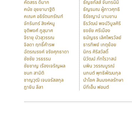
คัดสรร ดีมาก
ธัญชภัสส์ จันทรนิมิ
คนัช อุยยามาฐิติ
ธัญรมณ ผู้ภาวศุทธิ
คเณศ อธิรัตนกรัณฑ์
ธีร์ชญาน์ นามขาน
จักรินทร์ สิงห์หนู
ธีรวัฒน์ พจน์วิบูลศิริ
จุติพงศ์ ภูสุมาศ
ธงชัย ศรีเมือง
จิรายุ บัวสุวรรณ
ธนัญธร เลิศไพรวัลย์
จิลดา ฤทธิ์คำรพ
ธารทิพย์ เกตุย้อย
ฉัตรณรงค์ จริงศุภธาดา
นิกร ศิริสวัสดิ์
ชัชชัย วรธรรม
นิวัฒน์ ภัทโรวาสน์
ชัยชาญ เรืองเจริญผล
นพิน วรรณบูรณ์
ชนก สามิติ
นภนต์ พุทธิพัฒนกุล
ชาญวุฒิ เจนจรัสสกุล
นำโชค สินมงคลรักษา
ฎายิน ลีลา
บีทีเอ็น ฟอนต์
9 Fonts
F
A
Fontcraft
Apple
FontUni