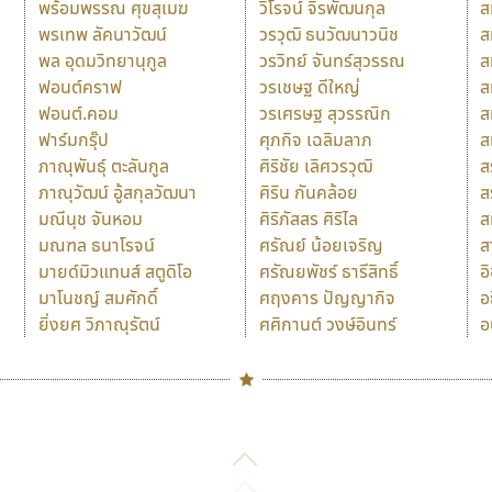
พร้อมพรรณ ศุขสุเมฆ
วิโรจน์ จิรพัฒนกุล
ส
พรเทพ ลัคนาวัฒน์
วรวุฒิ ธนวัฒนาวนิช
ส
พล อุดมวิทยานุกูล
วรวิทย์ จันทร์สุวรรณ
ส
ฟอนต์คราฟ
วรเชษฐ ดีใหญ่
ส
ฟอนต์.คอม
วรเศรษฐ สุวรรณิก
ส
ฟาร์มกรุ๊ป
ศุภกิจ เฉลิมลาภ
ส
ภาณุพันธุ์ ตะลันกูล
ศิริชัย เลิศวรวุฒิ
ส
ภาณุวัฒน์ อู้สกุลวัฒนา
ศิริน กันคล้อย
ส
มณีนุช จันหอม
ศิริภัสสร ศิริไล
ส
มณฑล ธนาโรจน์
ศรัณย์ น้อยเจริญ
ส
มายด์มิวแทนส์ สตูดิโอ
ศรัณยพัชร์ ธารีสิทธิ์
อ
มาโนชญ์ สมศักดิ์
ศฤงคาร ปัญญากิจ
อ
ยิ่งยศ วิภาณุรัตน์
ศศิกานต์ วงษ์อินทร์
อ
Naipol
TLWG
ช
O
Torsilp
ซ
P
TS