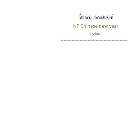
ไชนีส นิวเยียร์
NP Chinese new year
1 รูปแบบ