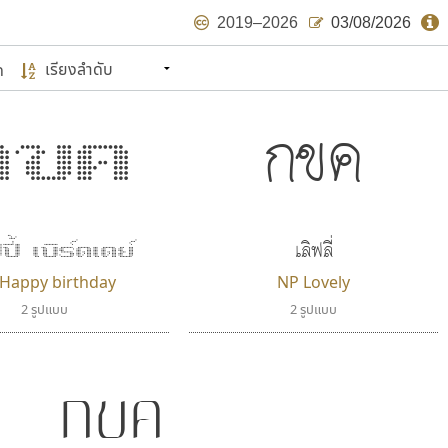
2019–2026
03/08/2026
ด
นหมายถึง ปลายปี พ.ศ. ๒๕๖๒ จะมีฟอนต์
ด้บ้าง ไม่มากก็น้อย
แบบตัวเขียนพู่กัน
แบบฟอนต์ซิ่ง
กขค
กขค
แบบตัวเนื้อความ
แบบลายมือผู้ใหญ่
S
T
U
V
W
Y
Z
แบบตัวเหลี่ยม
แบบลายมือวัยรุ่น
ย
แบบปลายมน
ร
ฤ
ล
ว
ศ
แบบลายมือเด็ก
ส
ห
อ
ฮ
แบบปลายแหลม
แบบอาลักษณ์
แบบปากกาหัวตัด
เลิฟลี่
ี้ เบิร์ดเดย์
ษรไทย
Happy birthday
NP Lovely
์.คอม
2 รูปแบบ
2 รูปแบบ
กขค