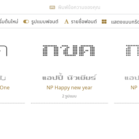
แสดงผลแบบลิสต์
ริ่มต้นใหม่
รูปแบบฟอนต์
รายชื่อฟอนต์
แสดงแบบกริ
รเพิ่มฟอนต์ไทยเข้าไปให้ได้อย่างน้อยเดือนละ ๓๐ ฟอนต์ นั่
นอกจากจะเป็นประโยชน์ต่อตนเองแล้ว จะมีประโยชน์กับผู้อื่นไ
แบบตัวอักษรจีน
แบบตัวอักษรหัวบัว
ค
กขค
แบบตัวอักษรซ้อนเงา
แบบตัวอักษรหัวบอด
G
H
I
J
K
L
M
N
O
P
Q
R
แบบตัวอักษรย้อนยุค
แบบตัวอักษรเกาหลี
ขอขอบคุณ
ถ
แบบตัวอักษรล้านนา
ท
ธ
น
บ
ป
แบบตัวอักษรเส้นขอบ
ผ
พ
ฟ
ภ
ม
แบบตัวอักษรลาว
แบบตัวอักษรแฟนซี
แบบตัวอักษรสคริปท์
แบบตัวอักษรโบราณ
ัน
แฮปปี้ นิวเยียร์
แฮปป
อกแบบฟอนต์ไทยทุกท่านที่สร้างสรรค์ผลงานเพื่อสืบสานอัก
n One
NP Happy new year
NP 
อน ปรัชญา สิงห์โต ที่อนุญาตให้เผยแพร่ข้อมูลจาก ฟอนต
2 รูปแบบ