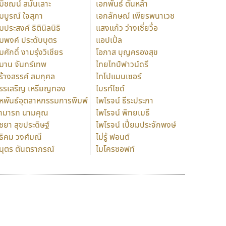
มิชฌน์ สมันเลาะ
เอกพันธ์ ตันหล้า
มบูรณ์ ใจสุภา
เอกลักษณ์ เพียรพนาเวช
มประสงค์ ธิตินิลนิธิ
แสงแก้ว ว่างเซี่ยวื่อ
มพงค์ ประดับบุตร
แอปเปิ้ล
มศักดิ์ งามรุ่งวิเชียร
โอภาส บุญครองสุข
มาน จันทร์เทพ
ไทยไทป์ฟาวน์ดรี
ร้างสรรค์ สมกุศล
ไทโปแมนเซอร์
รรเสริญ เหรียญทอง
ไบรท์ไซด์
หพันธ์อุตสาหกรรมการพิมพ์
ไพโรจน์ ธีระประภา
ามารถ นามคุณ
ไพโรจน์ พิทยเมธี
ิชยา สุขประดิษฐ์
ไพโรจน์ เปี่ยมประจักพงษ์
ธิคม วงศ์มณี
ไม่รู้ ฟอนต์
นุตร ตันตราภรณ์
ไมโครซอฟท์
ร
ฤ
ฌ
ล