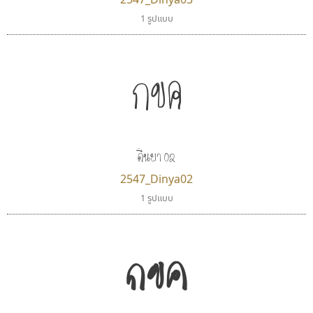
1 รูปแบบ
กขค
ดินยา 02
2547_Dinya02
1 รูปแบบ
กขค