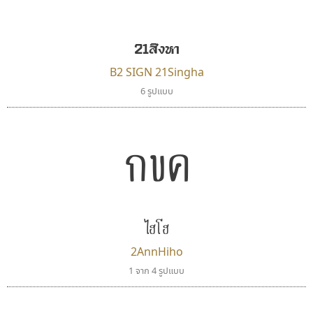
21สิงหา
B2 SIGN 21Singha
6 รูปแบบ
กขค
ไฮโฮ
2AnnHiho
1 จาก 4 รูปแบบ