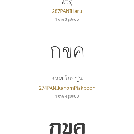
ฮารุ
287PANIHaru
1 จาก 3 รูปแบบ
กขค
ขนมเปียกปูน
274PANIKanomPiakpoon
1 จาก 4 รูปแบบ
กขค