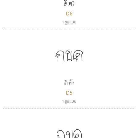
ดี หก
D6
1 รูปแบบ
กขค
ดี ห้า
D5
1 รูปแบบ
กขค