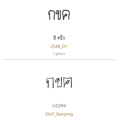
กขค
ดี หนึ่ง
2548_D1
1 รูปแบบ
กขค
บรรจง
2547_Banjong