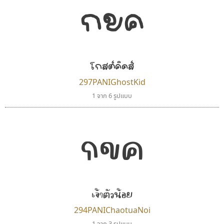
กขค
โกสต์คิดส์
297PANIGhostKid
1 จาก 6 รูปแบบ
กขค
เจ้าตัวน้อย
294PANIChaotuaNoi
1 จาก 3 รูปแบบ