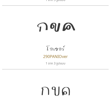
กขค
โอเวอร์
290PANIOver
1 จาก 3 รูปแบบ
กขค