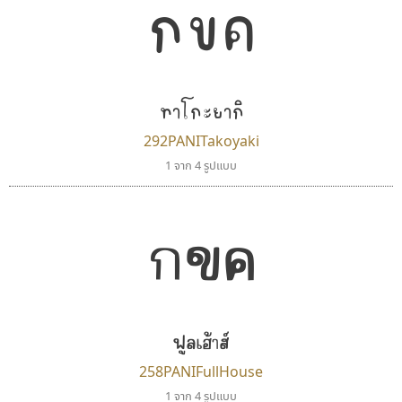
กขค
ทาโกะยากิ
292PANITakoyaki
1 จาก 4 รูปแบบ
กขค
ฟูลเฮ้าส์
258PANIFullHouse
1 จาก 4 รูปแบบ