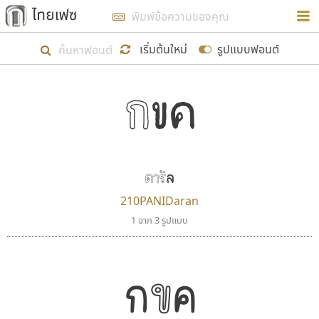
การในรูปแบบใหม่เพื่อใช้เป็นแนวทางในการศึกษารูป
ร่างหน้าตาของฟอนต์ไทยสำหรับการเรียนรู้เพื่อเริ่ม
เริ่มต้นใหม่
รูปแบบฟอนต์
สร้างฟอนต์ของตัวเอง ในเดือนมีนาคม พ.ศ. ๒๕๖๒ จึง
กขค
ได้เริ่ม ไทยเฟซ นี้ขึ้นมา
ตัวอักษรมีหัวขมวด
แบบตัวอักษรหัวบัว
แสดงผลแบบลิสต์
ตัวอักษรไม่มีหัวขมวด
แบบตัวอักษรหัวบอด
9
A
B
C
D
E
F
G
H
I
J
ฟอนต์ยอดนิยม
แบบตัวอักษรเกาหลี
เป้าหมายที่ยังคงดำเนินไปอยู่ คือการเพิ่มฟอนต์ไทย
K
L
M
N
O
P
Q
R
S
T
U
ฟอนต์ล้านดาวน์โหลด
แบบตัวอักษรเส้นขอบ
เข้าไปให้ได้อย่างน้อยเดือนละ ๓๐ ฟอนต์ นั่นหมายถึง
ระบบปฏิบัติการ
แบบตัวอักษรแฟนซี
V
W
Y
Z
ดารัล
อัตลักษณ์องค์กร
แบบตัวอักษรโบราณ
ปลายปี พ.ศ. ๒๕๖๒ จะมีฟอนต์ไม่ต่ำกว่า ๔๐๐ ฟอนต์ใน
แบบตัวการ์ตูน
แบบตัวเขียนพู่กัน
210PANIDaran
ก
ข
ค
จ
ฉ
ช
ซ
ฌ
ด
ต
ถ
ระบบ หวังว่า นอกจากจะเป็นประโยชน์ต่อตนเองแล้ว
แบบตัวดิสเพลย์
แบบตัวเนื้อความ
1 จาก 3 รูปแบบ
จะมีประโยชน์กับผู้อื่นได้บ้าง ไม่มากก็น้อย
แบบตัวประดิษฐ์
แบบตัวเหลี่ยม
ท
ธ
น
บ
ป
ผ
พ
ฟ
ภ
ม
ย
แบบตัวพิกเซล
แบบปลายมน
ร
ฤ
ล
ว
ศ
ส
ห
อ
ฮ
แบบตัวพิมพ์ดีด
แบบปลายแหลม
กขค
ขอขอบคุณ
แบบตัวมีเชิงฐาน
แบบปากกาหัวตัด
แบบตัวอักษรจีน
แบบฟอนต์ซิ่ง
แบบตัวอักษรซ้อนเงา
แบบลายมือผู้ใหญ่