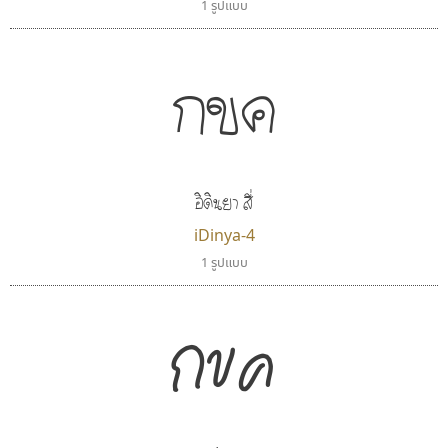
1 รูปแบบ
กขค
อิดินยา สี่
iDinya-4
1 รูปแบบ
กขค