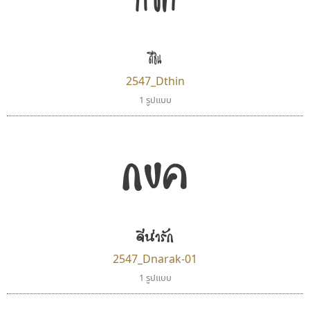
ดีธิน
2547_Dthin
1 รูปแบบ
กขค
ดีน่ารัก
2547_Dnarak-01
1 รูปแบบ