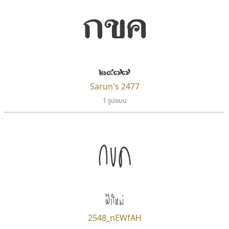
กขค
๒๔๗๗
Sarun's 2477
1 รูปแบบ
กขค
ฟ้าใหม่
2548_nEWfAH