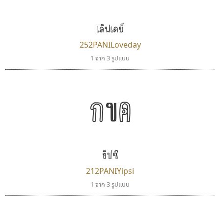
แบบตัวอักษรย้อนยุค
แบบลายมือวัยรุ่น
ผู้ออกแบบฟอนต์ไทยทุกท่านที่สร้างสรรค์ผลงานเพื่อ
แบบตัวอักษรล้านนา
แบบลายมือเด็ก
เลิฟเดย์
สืบสานอักษรไทย
แบบตัวอักษรลาว
แบบอาลักษณ์
คุณแอน ปรัชญา สิงห์โต ที่อนุญาตให้เผยแพร่ข้อมูล
252PANILoveday
แบบตัวอักษรสคริปท์
1 จาก 3 รูปแบบ
จาก ฟอนต์.คอม
กขค
ยิปซี
212PANIYipsi
1 จาก 3 รูปแบบ