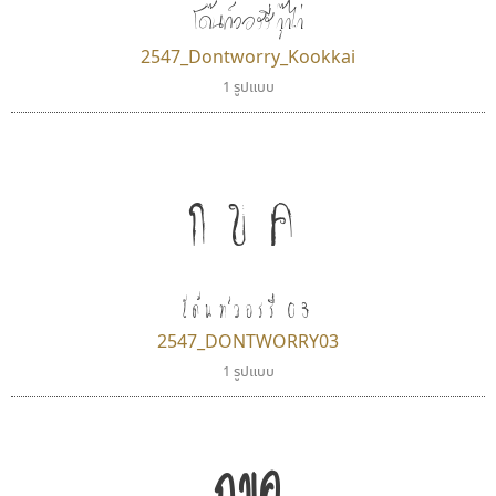
โด๊นท์วอรรี่ กุ๊กไก่
2547_Dontworry_Kookkai
1 รูปแบบ
กขค
โด๊นท์วอรรี่ 03
2547_DONTWORRY03
1 รูปแบบ
กขค