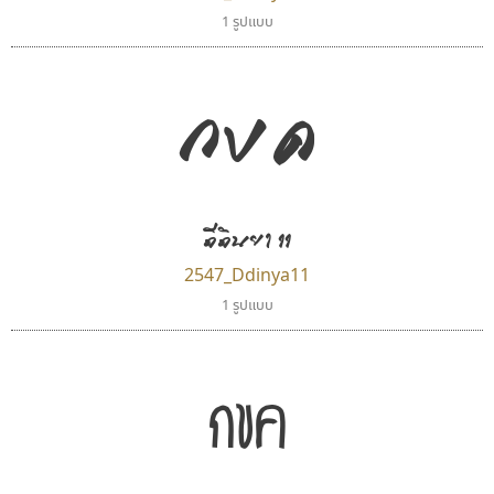
1 รูปแบบ
กขค
ดีดินยา 11
2547_Ddinya11
1 รูปแบบ
กขค