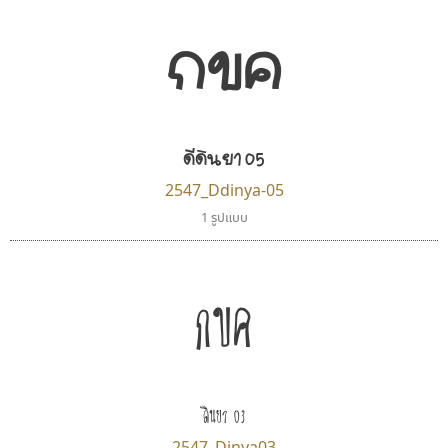
กขค
ดีดินยา 05
2547_Ddinya-05
1 รูปแบบ
กขค
ดินยา 03
2547_Dinya03