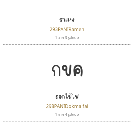
ราเมง
293PANIRamen
1 จาก 3 รูปแบบ
กขค
ดอกไม้ไฟ
298PANIDokmaifai
1 จาก 4 รูปแบบ