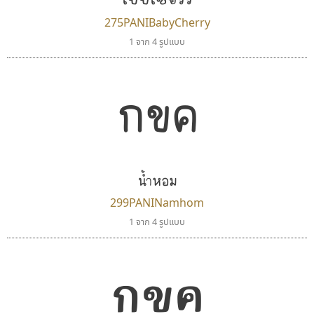
275PANIBabyCherry
1 จาก 4 รูปแบบ
กขค
น้ำหอม
299PANINamhom
1 จาก 4 รูปแบบ
กขค