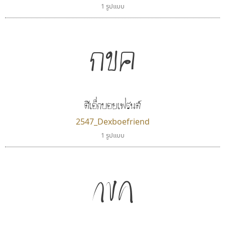
1 รูปแบบ
กขค
ดีเอ็กบอยเฟรนด์
2547_Dexboefriend
1 รูปแบบ
กขค