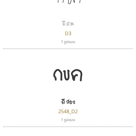
ดี สาม
D3
1 รูปแบบ
กขค
ดี สอง
2548_D2
1 รูปแบบ