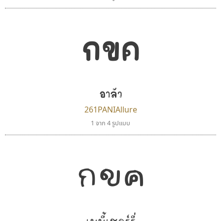
กขค
อาลัว
261PANIAllure
1 จาก 4 รูปแบบ
กขค
เบบี้เชอร์รี่