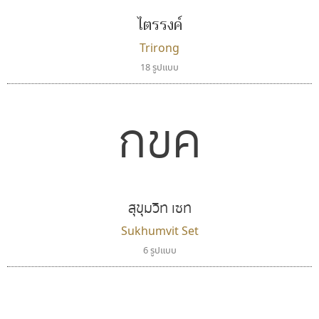
ไตรรงค์
Trirong
18 รูปแบบ
กขค
สุขุมวิท เซท
Sukhumvit Set
6 รูปแบบ