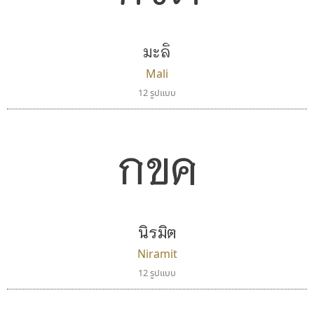
มะลิ
Mali
12 รูปแบบ
กขค
นิรมิต
Niramit
12 รูปแบบ