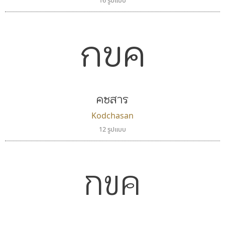
16 รูปแบบ
กขค
คชสาร
Kodchasan
12 รูปแบบ
กขค