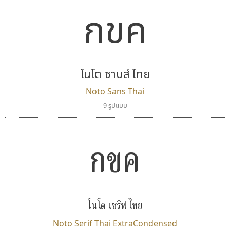
กขค
โนโต ซานส์ ไทย
Noto Sans Thai
9 รูปแบบ
กขค
โนโต เซริฟ ไทย
Noto Serif Thai ExtraCondensed