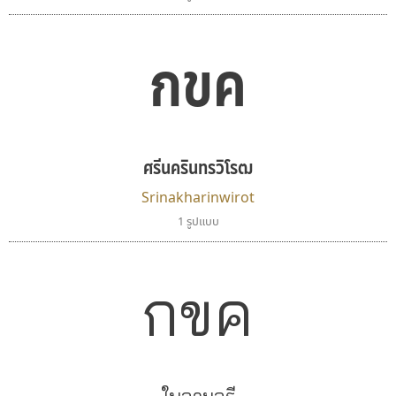
กขค
ศรีนครินทรวิโรฒ
Srinakharinwirot
1 รูปแบบ
กขค
ใบจามจุรี