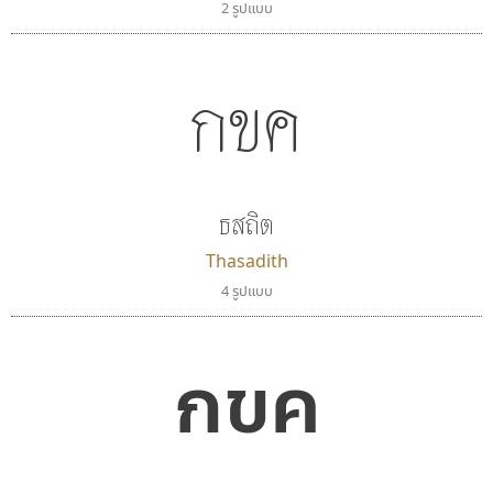
2 รูปแบบ
กขค
ธสถิต
Thasadith
4 รูปแบบ
กขค