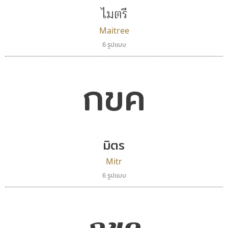
ไมตรี
Maitree
6 รูปแบบ
กขค
มิตร
Mitr
6 รูปแบบ