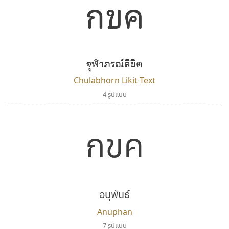
กขค
จุฬาภรณ์ลิขิต
Chulabhorn Likit Text
4 รูปแบบ
กขค
อนุพันธ์
Anuphan
7 รูปแบบ