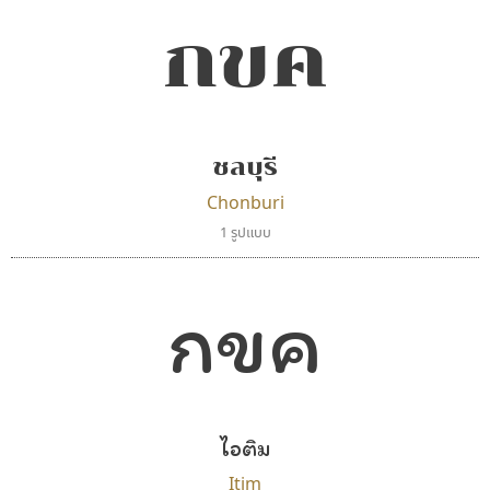
กขค
ชลบุรี
Chonburi
1 รูปแบบ
กขค
ไอติม
Itim