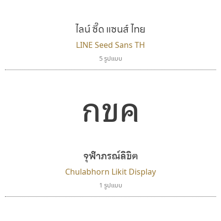
แบบตัวอักษรย้อนยุค
แบบลายมือวัยรุ่น
ผู้ออกแบบฟอนต์ไทยทุกท่านที่สร้างสรรค์ผลงานเพื่อ
แบบตัวอักษรล้านนา
แบบลายมือเด็ก
ไลน์ ซี๊ด แซนส์ ไทย
สืบสานอักษรไทย
แบบตัวอักษรลาว
แบบอาลักษณ์
คุณแอน ปรัชญา สิงห์โต ที่อนุญาตให้เผยแพร่ข้อมูล
LINE Seed Sans TH
แบบตัวอักษรสคริปท์
5 รูปแบบ
จาก ฟอนต์.คอม
กขค
จุฬาภรณ์ลิขิต
Chulabhorn Likit Display
1 รูปแบบ