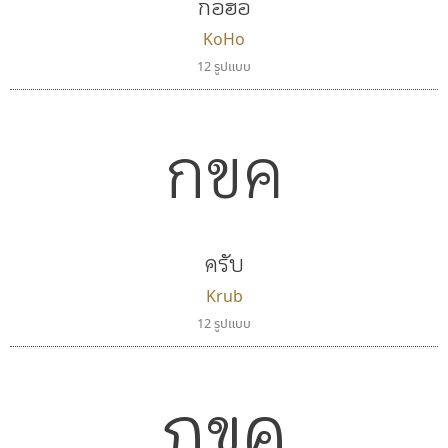
กอฮอ
KoHo
12 รูปแบบ
กขค
ครับ
Krub
12 รูปแบบ
กขค