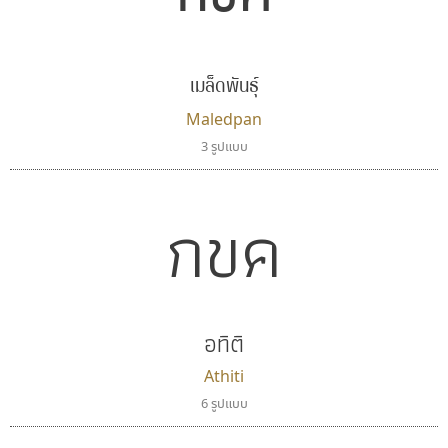
เมล็ดพันธุ์
Maledpan
3 รูปแบบ
กขค
อทิติ
Athiti
6 รูปแบบ