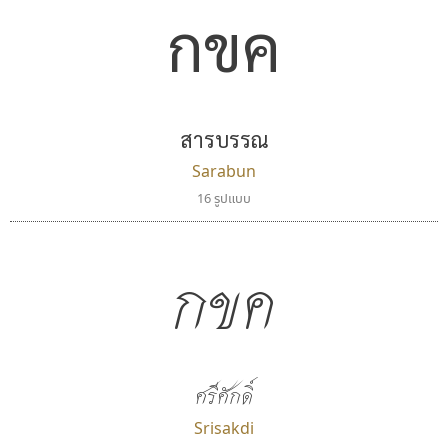
กขค
สารบรรณ
Sarabun
16 รูปแบบ
กขค
ศรีศักดิ์
Srisakdi