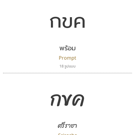
กขค
พร้อม
Prompt
18 รูปแบบ
กขค
ศรีราชา