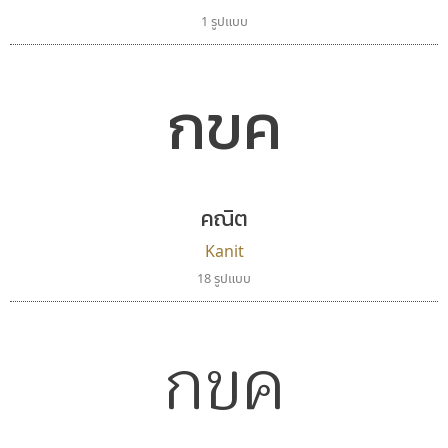
1 รูปแบบ
กขค
คณิต
Kanit
18 รูปแบบ
กขค