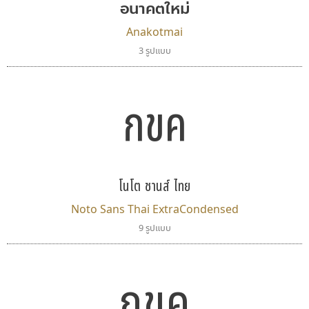
อนาคตใหม่
Anakotmai
3 รูปแบบ
กขค
โนโต ซานส์ ไทย
Noto Sans Thai ExtraCondensed
9 รูปแบบ
กขค