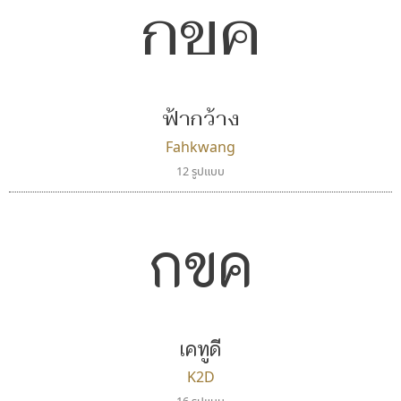
กขค
ฟ้ากว้าง
Fahkwang
12 รูปแบบ
กขค
เคทูดี
K2D