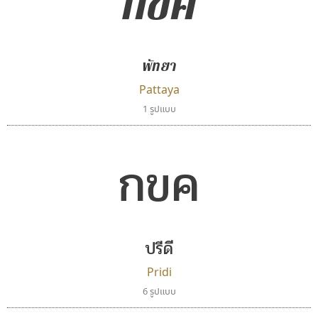
กขค
พัทยา
Pattaya
1 รูปแบบ
กขค
ปรีดี
Pridi
6 รูปแบบ