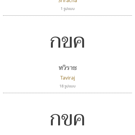
Sriracha
1 รูปแบบ
กขค
ทวิราช
Taviraj
18 รูปแบบ
กขค