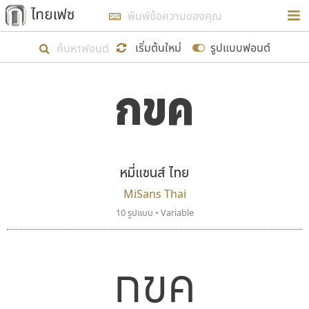
การในรูปแบบใหม่เพื่อใช้เป็นแนวทางในการศึกษารูป
ร่างหน้าตาของฟอนต์ไทยสำหรับการเรียนรู้เพื่อเริ่ม
เริ่มต้นใหม่
รูปแบบฟอนต์
สร้างฟอนต์ของตัวเอง ในเดือนมีนาคม พ.ศ. ๒๕๖๒ จึง
กขค
ได้เริ่ม ไทยเฟซ นี้ขึ้นมา
ตัวอักษรมีหัวขมวด
แบบตัวอักษรหัวบัว
แสดงผลแบบลิสต์
ตัวอักษรไม่มีหัวขมวด
แบบตัวอักษรหัวบอด
9
A
B
C
D
E
F
G
H
I
J
ฟอนต์ยอดนิยม
แบบตัวอักษรเกาหลี
เป้าหมายที่ยังคงดำเนินไปอยู่ คือการเพิ่มฟอนต์ไทย
K
L
M
N
O
P
Q
R
S
T
U
ฟอนต์ล้านดาวน์โหลด
แบบตัวอักษรเส้นขอบ
เข้าไปให้ได้อย่างน้อยเดือนละ ๓๐ ฟอนต์ นั่นหมายถึง
ระบบปฏิบัติการ
แบบตัวอักษรแฟนซี
V
W
Y
Z
หมี่แซนส์ ไทย
อัตลักษณ์องค์กร
แบบตัวอักษรโบราณ
ปลายปี พ.ศ. ๒๕๖๒ จะมีฟอนต์ไม่ต่ำกว่า ๔๐๐ ฟอนต์ใน
แบบตัวการ์ตูน
แบบตัวเขียนพู่กัน
MiSans Thai
ก
ข
ค
จ
ฉ
ช
ซ
ฌ
ด
ต
ถ
ระบบ หวังว่า นอกจากจะเป็นประโยชน์ต่อตนเองแล้ว
แบบตัวดิสเพลย์
แบบตัวเนื้อความ
10 รูปแบบ
•
Variable
จะมีประโยชน์กับผู้อื่นได้บ้าง ไม่มากก็น้อย
แบบตัวประดิษฐ์
แบบตัวเหลี่ยม
ท
ธ
น
บ
ป
ผ
พ
ฟ
ภ
ม
ย
แบบตัวพิกเซล
แบบปลายมน
ร
ฤ
ล
ว
ศ
ส
ห
อ
ฮ
แบบตัวพิมพ์ดีด
แบบปลายแหลม
กขค
ขอขอบคุณ
แบบตัวมีเชิงฐาน
แบบปากกาหัวตัด
แบบตัวอักษรจีน
แบบฟอนต์ซิ่ง
แบบตัวอักษรซ้อนเงา
แบบลายมือผู้ใหญ่