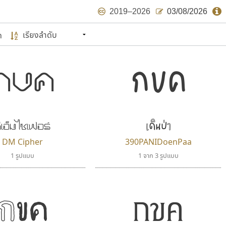
2019–2026
03/08/2026
ด
นหมายถึง ปลายปี พ.ศ. ๒๕๖๒ จะมีฟอนต์
กขค
ด้บ้าง ไม่มากก็น้อย
กขค
แบบตัวเขียนพู่กัน
แบบฟอนต์ซิ่ง
แบบตัวเนื้อความ
แบบลายมือผู้ใหญ่
S
T
U
V
W
Y
Z
แบบตัวเหลี่ยม
แบบลายมือวัยรุ่น
ย
แบบปลายมน
ร
ฤ
ล
ว
ศ
แบบลายมือเด็ก
ส
ห
อ
ฮ
แบบปลายแหลม
แบบอาลักษณ์
เดินป่า
ีเอ็ม ไซเฟอร์
แบบปากกาหัวตัด
ษรไทย
DM Cipher
390PANIDoenPaa
์.คอม
1 รูปแบบ
1 จาก 3 รูปแบบ
กขค
กขค