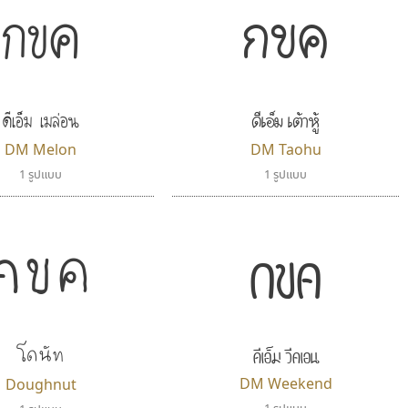
กขค
กขค
ดีเอ็ม เมล่อน
ดีเอ็ม เต้าหู้
DM Melon
DM Taohu
1 รูปแบบ
1 รูปแบบ
กขค
กขค
โดนัท
ดีเอ็ม วีคเอน
DM Weekend
Doughnut