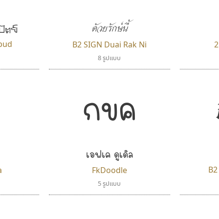
ดัวยรักษ์นี้
ปัตย์
apud
B2 SIGN Duai Rak Ni
2
8 รูปแบบ
กขค
เอฟเค ดูเดิล
B2
a
FkDoodle
5 รูปแบบ