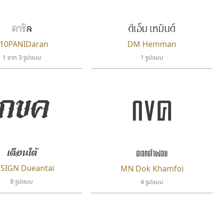
ดีเอ็ม เหมันต์
ดารัล
10PANIDaran
DM Hemman
1 จาก 3 รูปแบบ
1 รูปแบบ
กขค
กขค
เดือนใต้
ดอกคำฝอย
 SIGN Dueantai
MN Dok Khamfoi
8 รูปแบบ
4 รูปแบบ