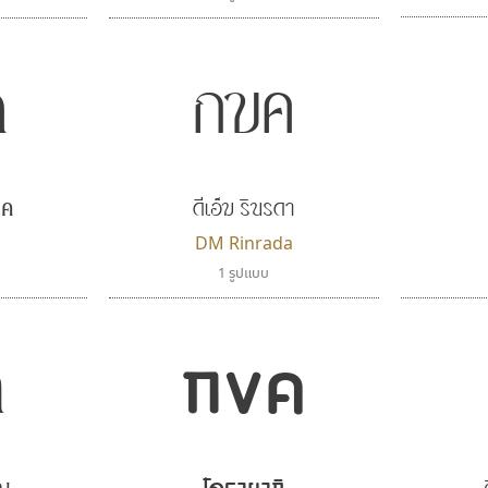
ค
กขค
ิค
ดีเอ็ม รินรดา
c
DM Rinrada
1 รูปแบบ
ค
กขค
ัญ
โดรายากิ