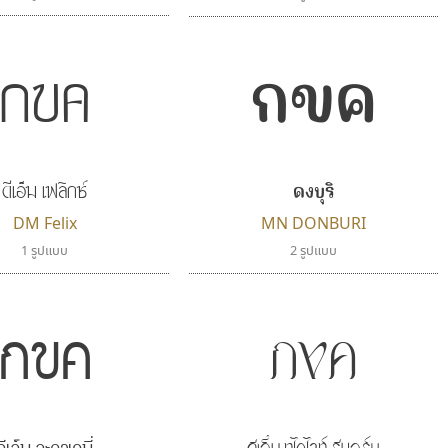
กขค
กขค
ดีเอ็ม เฟลิกซ์
ดงบุริ
DM Felix
MN DONBURI
1 รูปแบบ
2 รูปแบบ
กขค
กขค
ดีเอ็ม อะคาเดมี่
ดีเอ็ม ทไวไลท์ รีบอร์น