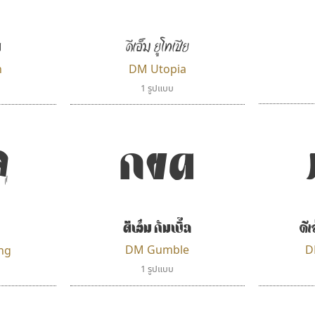
น
ดีเอ็ม ยูโทเปีย
n
DM Utopia
1 รูปแบบ
ค
กขค
ดีเอ็ม กัมเบิ้ล
ดีเ
DM Gumble
D
ng
1 รูปแบบ