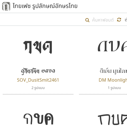
เริ่ม ไทยเฟซ นี้ขึ้นมา
เ
เป้าหมายที่ยังคงดำเนินไปอยู่ คือกา
กข
ไม่ต่ำกว่า ๔๐๐ ฟอนต์ในระบบ หวังว่า 
กขค
ตัวอักษรมีหัวขมวด
แบบตัวการ์ตูน
ตัวอักษรไม่มีหัวขมวด
แบบตัวดิสเพลย์
9
A
B
C
D
E
F
ฟอนต์ยอดนิยม
แบบตัวประดิษฐ์
ฟอนต์ล้านดาวน์โหลด
ก
ข
ค
จ
ฉ
ช
แบบตัวพิกเซล
ซ
ฌ
ด
ต
ระบบปฏิบัติการ
แบบตัวพิมพ์ดีด
ดีเอ็ม มูนไลท
ดุสิตสมิต ๒๔๖๑
อัตลักษณ์องค์กร
แบบตัวมีเชิงฐาน
ผู้อ
SOV_DusitSmit2461
DM Moonlig
คุณแ
2 รูปแบบ
1 รูปแบบ
กขค
กข