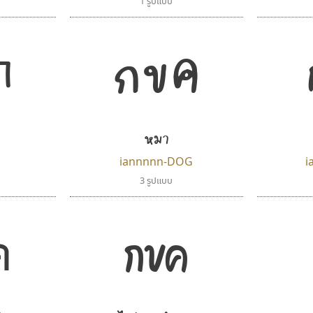
1 รูปแบบ
กขค
ค
หมา
iannnnn-DOG
i
3 รูปแบบ
ค
กขค