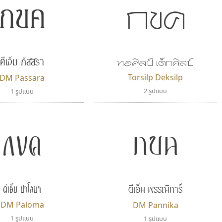
กขค
กขค
ดีเอ็ม ภัสสรา
ทอศิลป์ เด็กศิลป์
Torsilp Deksilp
DM Passara
2 รูปแบบ
1 รูปแบบ
กขค
กขค
ดีเอ็ม ปาโลมา
ดีเอ็ม พรรณิการ์
DM Paloma
DM Pannika
1 รูปแบบ
1 รูปแบบ