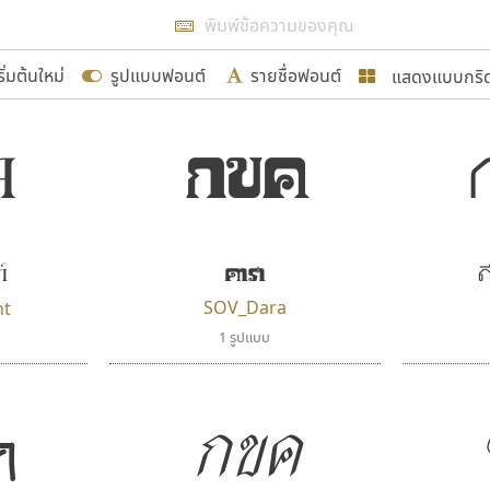
แสดงผลแบบลิสต์
ริ่มต้นใหม่
รูปแบบฟอนต์
รายชื่อฟอนต์
แสดงแบบกริ
รเพิ่มฟอนต์ไทยเข้าไปให้ได้อย่างน้อยเดือนละ ๓๐ ฟอนต์ นั่
ค
กขค
นอกจากจะเป็นประโยชน์ต่อตนเองแล้ว จะมีประโยชน์กับผู้อื่นไ
แบบตัวอักษรจีน
แบบตัวอักษรหัวบัว
แบบตัวอักษรซ้อนเงา
แบบตัวอักษรหัวบอด
G
H
I
J
K
L
M
N
O
P
Q
R
แบบตัวอักษรย้อนยุค
แบบตัวอักษรเกาหลี
ขอขอบคุณ
ถ
แบบตัวอักษรล้านนา
ท
ธ
น
บ
ป
แบบตัวอักษรเส้นขอบ
ผ
พ
ฟ
ภ
ม
แบบตัวอักษรลาว
แบบตัวอักษรแฟนซี
์
ดารา
ด
แบบตัวอักษรสคริปท์
แบบตัวอักษรโบราณ
อกแบบฟอนต์ไทยทุกท่านที่สร้างสรรค์ผลงานเพื่อสืบสานอัก
SOV_Dara
ht
อน ปรัชญา สิงห์โต ที่อนุญาตให้เผยแพร่ข้อมูลจาก ฟอนต
1 รูปแบบ
กขค
ค