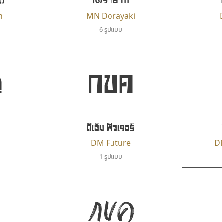
n
MN Dorayaki
6 รูปแบบ
ค
กขค
ดีเอ็ม ฟิวเจอร์
DM Future
D
1 รูปแบบ
กขค