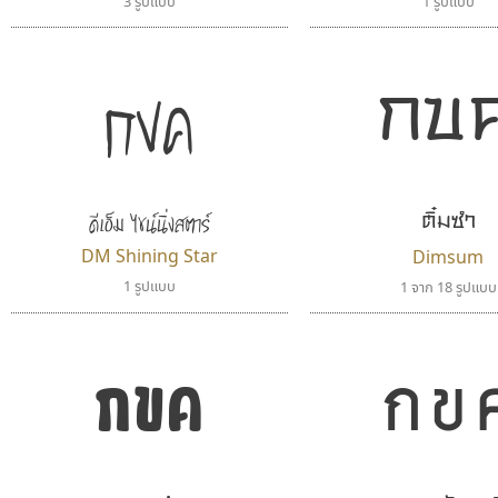
3 รูปแบบ
1 รูปแบบ
กขค
กข
ดีเอ็ม ไชน์นิ่งสตาร์
ติ๋มซำ
DM Shining Star
Dimsum
1 รูปแบบ
1 จาก 18 รูปแบบ
กข
กขค