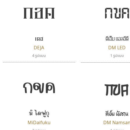
กขค
กขค
ดีเอ็ม แอลอีดี
เดช
DEJA
DM LED
4 รูปแบบ
1 รูปแบบ
กขค
กขค
มิ ไดฟูกุ
ดีเอ็ม นัมซาน
MiDaifuku
DM Namsa