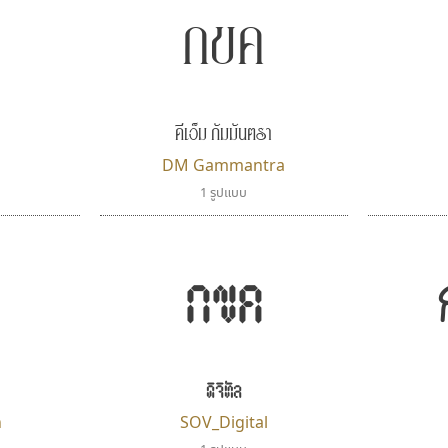
กขค
ดีเอ็ม กัมมันตรา
DM Gammantra
1 รูปแบบ
กขค
ดิจิทัล
n
SOV_Digital