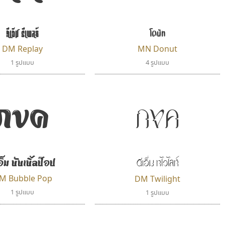
ดีเอ็ม รีเพลย์
โดนัท
DM Replay
MN Donut
1 รูปแบบ
4 รูปแบบ
กขค
กขค
ดีเอ็ม ทไวไลท์
อ็ม บับเบิ้ลป๊อป
M Bubble Pop
DM Twilight
1 รูปแบบ
1 รูปแบบ