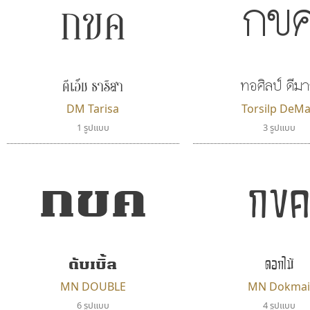
กขค
กข
ดีเอ็ม ธาริสา
ทอศิลป์ ดีม
DM Tarisa
Torsilp DeM
1 รูปแบบ
3 รูปแบบ
กขค
กข
ดับเบิ้ล
ดอกไม้
MN DOUBLE
MN Dokma
6 รูปแบบ
4 รูปแบบ