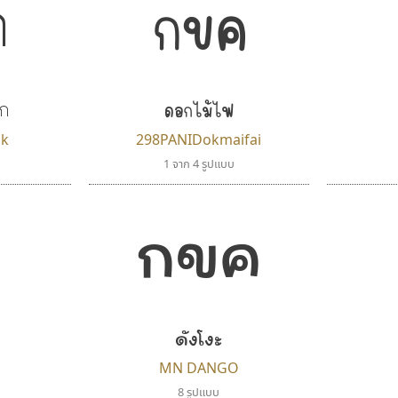
กขค
ค
ดอกไม้ไฟ
าก
ak
298PANIDokmaifai
1 จาก 4 รูปแบบ
กขค
ค
ดังโงะ
i
MN DANGO
8 รูปแบบ