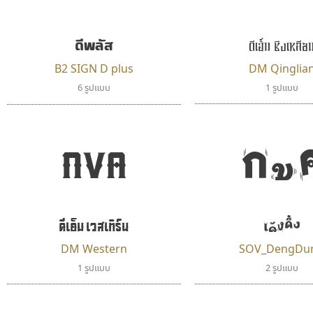
ดีพลัส
ดีเอ็ม ชิงเหลีย
B2 SIGN D plus
DM Qinglia
6 รูปแบบ
1 รูปแบบ
กขค
กข
ดีเอ็ม เวสเทิร์น
เด้งดึ๋ง
DM Western
SOV_DengDu
1 รูปแบบ
2 รูปแบบ