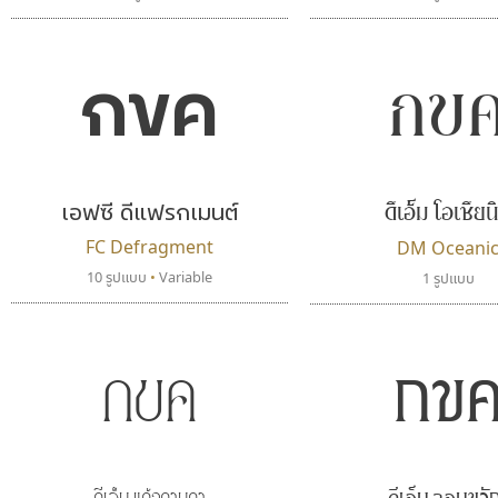
กข
กขค
ดีเอ็ม โอเชียน
เอฟซี ดีแฟรกเมนต์
FC Defragment
DM Oceani
10 รูปแบบ
•
Variable
1 รูปแบบ
กขค
กข
ดีเอ็ม แก้วกานดา
ดีเอ็ม จอมขว