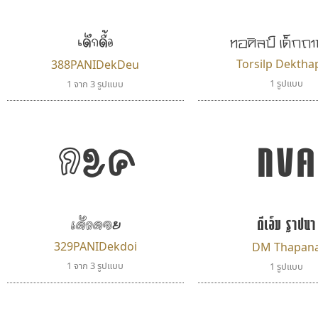
เด็กดื้อ
ทอศิลป์ เด็กถา
Torsilp Dekth
388PANIDekDeu
1 รูปแบบ
1 จาก 3 รูปแบบ
กขค
กขค
ดีเอ็ม ฐาปนา
เด็กดอย
329PANIDekdoi
DM Thapan
1 จาก 3 รูปแบบ
1 รูปแบบ