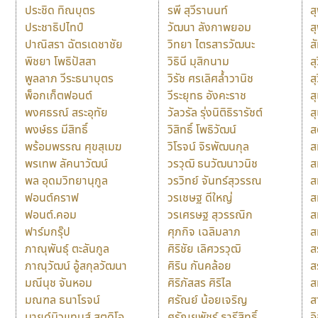
ประชิด ทิณบุตร
รพี สุวีรานนท์
ส
ประชาธิปไทป์
วัฒนา ลังกาพยอม
ส
ปาณิสรา ฉัตรเดชาชัย
วิทยา ไตรสารวัฒนะ
ส
พิชยา โพธิปัสสา
วิธินี มุสิกนาม
สุ
พูลลาภ วีระธนาบุตร
วิรัช ศรเลิศล้ำวานิช
ส
พ็อกเก็ตฟอนต์
วีระยุทธ อังคะราช
ส
พงศธรณ์ สระอุทัย
วัลวรัล รุ่งนิติธิรารัชต์
ส
พงษ์ธร มีสิทธิ์
วิสิทธิ์ โพธิวัฒน์
ส
พร้อมพรรณ ศุขสุเมฆ
วิโรจน์ จิรพัฒนกุล
ส
พรเทพ ลัคนาวัฒน์
วรวุฒิ ธนวัฒนาวนิช
ส
พล อุดมวิทยานุกูล
วรวิทย์ จันทร์สุวรรณ
ส
ฟอนต์คราฟ
วรเชษฐ ดีใหญ่
ส
ฟอนต์.คอม
วรเศรษฐ สุวรรณิก
ส
ฟาร์มกรุ๊ป
ศุภกิจ เฉลิมลาภ
ส
ภาณุพันธุ์ ตะลันกูล
ศิริชัย เลิศวรวุฒิ
ส
ภาณุวัฒน์ อู้สกุลวัฒนา
ศิริน กันคล้อย
ส
มณีนุช จันหอม
ศิริภัสสร ศิริไล
ส
มณฑล ธนาโรจน์
ศรัณย์ น้อยเจริญ
ส
มายด์มิวแทนส์ สตูดิโอ
ศรัณยพัชร์ ธารีสิทธิ์
อ