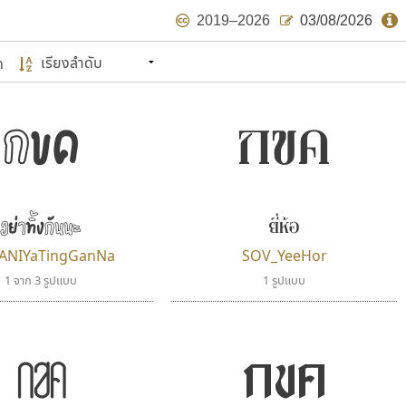
2019–2026
03/08/2026
กขค
ด
นหมายถึง ปลายปี พ.ศ. ๒๕๖๒ จะมีฟอนต์
กขค
ด้บ้าง ไม่มากก็น้อย
แบบตัวเขียนพู่กัน
แบบฟอนต์ซิ่ง
แบบตัวเนื้อความ
แบบลายมือผู้ใหญ่
S
T
U
V
W
Y
Z
แบบตัวเหลี่ยม
แบบลายมือวัยรุ่น
ย
แบบปลายมน
ร
ฤ
ล
ว
ศ
แบบลายมือเด็ก
ส
ห
อ
ฮ
ยี่ห้อ
แบบปลายแหลม
แบบอาลักษณ์
อย่าทิ้งกันนะ
แบบปากกาหัวตัด
ษรไทย
ANIYaTingGanNa
SOV_YeeHor
์.คอม
1 จาก 3 รูปแบบ
1 รูปแบบ
กขค
กขค