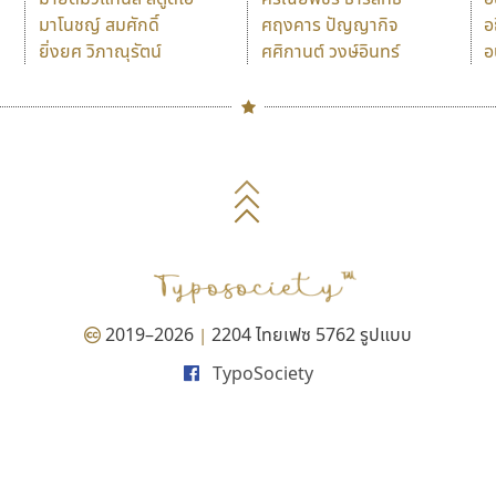
มาโนชญ์ สมศักดิ์
ศฤงคาร ปัญญากิจ
อ
ยิ่งยศ วิภาณุรัตน์
ศศิกานต์ วงษ์อินทร์
อ
Naipol
TLWG
ช
O
Torsilp
ซ
P
TS
PANI
Type Buthon
ฐ
PK
Typomancer
ฑ
PS
U
Q
UID
ด
2019–2026
2204 ไทยเฟซ 5762 รูปแบบ
|
R
UNK
ต
TypoSociety
S
UPC
ถ
Sarun’s
V
ท
SD
W
ธ
SOV
X
น
SP
Y
บ