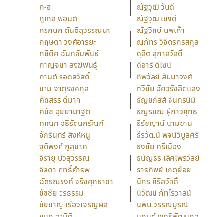
ก-ฮ
ณัฐวุฒิ วันดี
กูเกิล ฟอนต์
ณัฐวุฒิ เชิงดี
กรกนก ตันติสุวรรณนา
ณัฐวิทย์ นพเก้า
กฤษดา วงศ์อารยะ
ณภัทร วิจิตรกรสกุล
กษิดิศ ฉันทสัมพันธ์
ดุสิต สุภาสวัสดิ์
กาญจนา สงฆ์พันธุ์
ดีอาร์ ดีไซน์
กานต์ รอดสวัสดิ์
ทิพวัลย์ สัมนาวงศ์
ขาม จาตุรงคกุล
ทวีชัย อัศวรังสิตแสง
คัดสรร ดีมาก
ธัญชภัสส์ จันทรนิมิ
คนัช อุยยามาฐิติ
ธัญรมณ ผู้ภาวศุทธิ
คเณศ อธิรัตนกรัณฑ์
ธีร์ชญาน์ นามขาน
จักรินทร์ สิงห์หนู
ธีรวัฒน์ พจน์วิบูลศิริ
จุติพงศ์ ภูสุมาศ
ธงชัย ศรีเมือง
จิรายุ บัวสุวรรณ
ธนัญธร เลิศไพรวัลย์
จิลดา ฤทธิ์คำรพ
ธารทิพย์ เกตุย้อย
ฉัตรณรงค์ จริงศุภธาดา
นิกร ศิริสวัสดิ์
ชัชชัย วรธรรม
นิวัฒน์ ภัทโรวาสน์
ชัยชาญ เรืองเจริญผล
นพิน วรรณบูรณ์
ชนก สามิติ
นภนต์ พุทธิพัฒนกุล