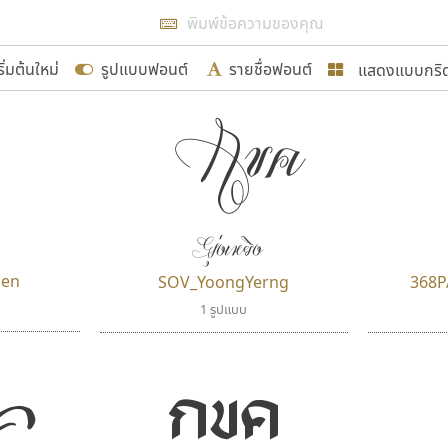
แสดงผลแบบลิสต์
ริ่มต้นใหม่
รูปแบบฟอนต์
รายชื่อฟอนต์
แสดงแบบกริ
รเพิ่มฟอนต์ไทยเข้าไปให้ได้อย่างน้อยเดือนละ ๓๐ ฟอนต์ นั่
กขค
นอกจากจะเป็นประโยชน์ต่อตนเองแล้ว จะมีประโยชน์กับผู้อื่นไ
แบบตัวอักษรจีน
แบบตัวอักษรหัวบัว
แบบตัวอักษรซ้อนเงา
แบบตัวอักษรหัวบอด
G
H
I
J
K
L
M
N
O
P
Q
R
แบบตัวอักษรย้อนยุค
แบบตัวอักษรเกาหลี
ขอขอบคุณ
ถ
แบบตัวอักษรล้านนา
ท
ธ
น
บ
ป
แบบตัวอักษรเส้นขอบ
ผ
พ
ฟ
ภ
ม
แบบตัวอักษรลาว
แบบตัวอักษรแฟนซี
ยุ่งเหยิง
แบบตัวอักษรสคริปท์
แบบตัวอักษรโบราณ
อกแบบฟอนต์ไทยทุกท่านที่สร้างสรรค์ผลงานเพื่อสืบสานอัก
en
SOV_YoongYerng
368P
อน ปรัชญา สิงห์โต ที่อนุญาตให้เผยแพร่ข้อมูลจาก ฟอนต
1 รูปแบบ
กขค
ค