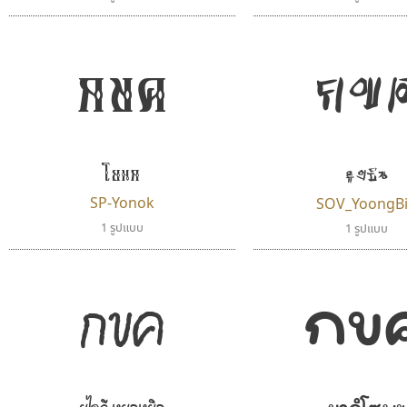
กข
กขค
โยนก
ยูงบิน
SP-Yonok
SOV_YoongB
1 รูปแบบ
1 รูปแบบ
กข
กขค
ยากิโซบะ
ยูไอดี หยุกหยิก