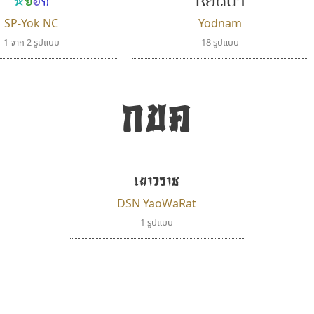
หยดน้ำ
SP-Yok NC
Yodnam
1 จาก 2 รูปแบบ
18 รูปแบบ
กขค
เยาวราช
DSN YaoWaRat
1 รูปแบบ