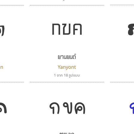
ค
กขค
ยานยนต์
in
Yanyont
1 จาก 18 รูปแบบ
กขค
ค
หยอก