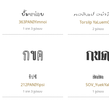
ยิ้มหน่อย
ทอศิลป์ อย่า
363PANIYimnoi
Torsilp YaLuem
1 จาก 3 รูปแบบ
2 รูปแบบ
กข
กขค
ยึกยัก
ยิปซี
212PANIYipsi
SOV_YuekYa
1 จาก 3 รูปแบบ
1 รูปแบบ