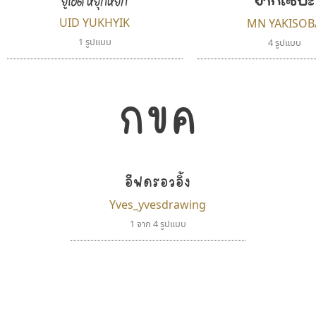
UID YUKHYIK
MN YAKISOB
1 รูปแบบ
4 รูปแบบ
กขค
อีฟดรอวอิ้ง
Yves_yvesdrawing
1 จาก 4 รูปแบบ