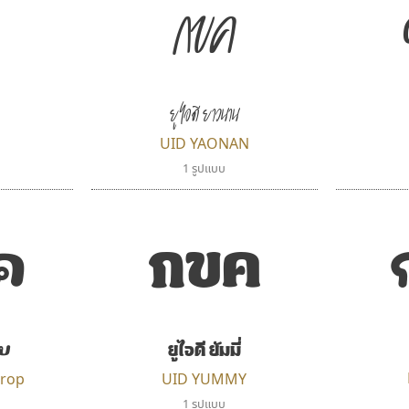
ค
กขค
ยูไอดี ยาวนาน
UID YAONAN
1 รูปแบบ
ค
กขค
บ
ยูไอดี ยัมมี่
rop
UID YUMMY
1 รูปแบบ