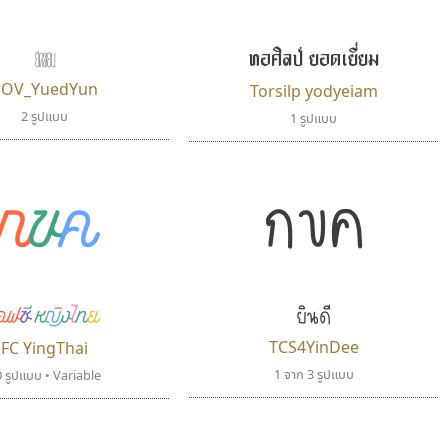
ยืดหยุ่น
ทอศิลป์ ยอดเยี่ยม
SOV_YuedYun
Torsilp yodyeiam
2 รูปแบบ
1 รูปแบบ
กขค
กขค
ยินดี
อฟซี หญิงไทย
TCS4YinDee
FC YingThai
1 จาก 3 รูปแบบ
0 รูปแบบ
•
Variable