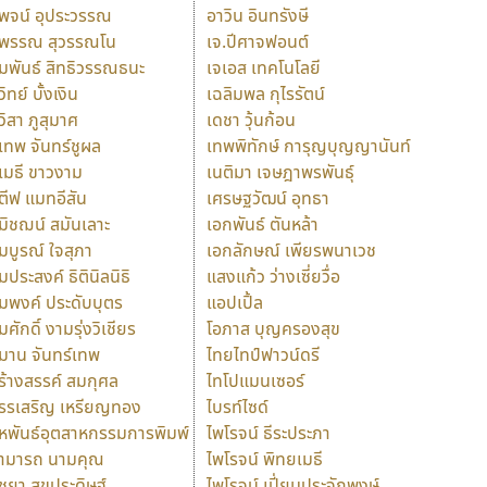
ุพจน์ อุประวรรณ
อาวิน อินทรังษี
ุพรรณ สุวรรณโน
เจ.ปีศาจฟอนต์
ัมพันธ์ สิทธิวรรณธนะ
เจเอส เทคโนโลยี
วิทย์ บั้งเงิน
เฉลิมพล กุไรรัตน์
ุวิสา ภูสุมาศ
เดชา วุ้นก้อน
ุเทพ จันทร์ชูผล
เทพพิทักษ์ การุญบุญญานันท์
ุเมธี ขาวงาม
เนติมา เจษฎาพรพันธุ์
ตีฟ แมทอีสัน
เศรษฐวัฒน์ อุทธา
มิชฌน์ สมันเลาะ
เอกพันธ์ ตันหล้า
มบูรณ์ ใจสุภา
เอกลักษณ์ เพียรพนาเวช
มประสงค์ ธิตินิลนิธิ
แสงแก้ว ว่างเซี่ยวื่อ
มพงค์ ประดับบุตร
แอปเปิ้ล
มศักดิ์ งามรุ่งวิเชียร
โอภาส บุญครองสุข
มาน จันทร์เทพ
ไทยไทป์ฟาวน์ดรี
ร้างสรรค์ สมกุศล
ไทโปแมนเซอร์
รรเสริญ เหรียญทอง
ไบรท์ไซด์
หพันธ์อุตสาหกรรมการพิมพ์
ไพโรจน์ ธีระประภา
ามารถ นามคุณ
ไพโรจน์ พิทยเมธี
ิชยา สุขประดิษฐ์
ไพโรจน์ เปี่ยมประจักพงษ์