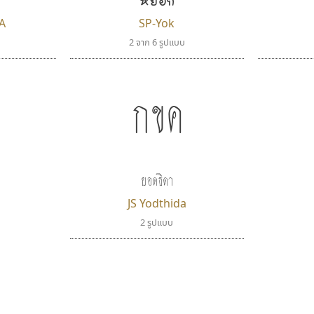
A
SP-Yok
2 จาก 6 รูปแบบ
กขค
ยอดธิดา
JS Yodthida
2 รูปแบบ