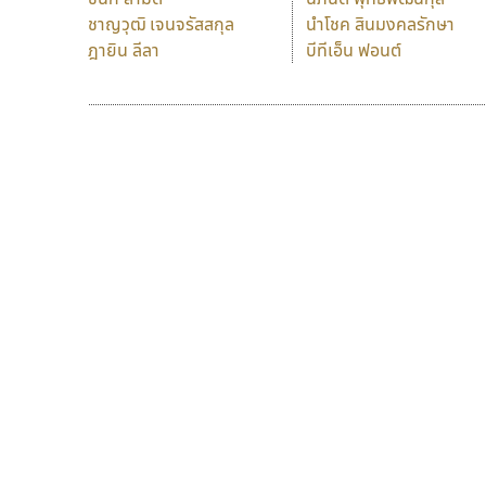
ชาญวุฒิ เจนจรัสสกุล
นำโชค สินมงคลรักษา
ฎายิน ลีลา
บีทีเอ็น ฟอนต์
9 Fonts
F
A
Fontcraft
Apple
FontUni
ATK
G
AtNoon
Google Fonts
B
H
B2 SIGN
I
BLK
Iannnnn
Book
J
BTN
Jipatype
C
JS
Cadson Demak
K
Crafty Font
Kart