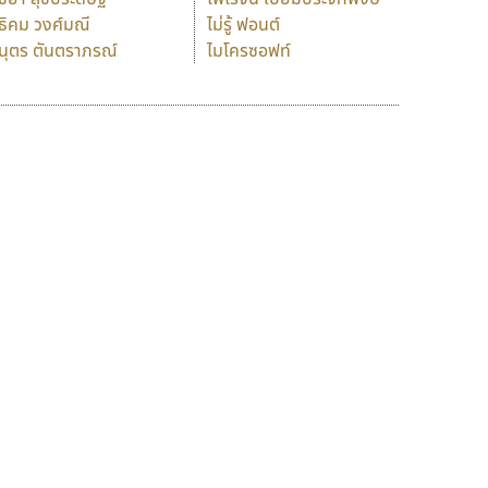
ธิคม วงศ์มณี
ไม่รู้ ฟอนต์
นุตร ตันตราภรณ์
ไมโครซอฟท์
ร
ฤ
ฌ
ล
ว
ศ
ณ
ส
ห
อ
ฮ
๒
๙
1
2