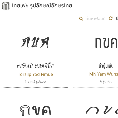
เริ่ม ไทยเฟซ นี้ขึ้นมา
เ
เป้าหมายที่ยังคงดำเนินไปอยู่ คือกา
ไม่ต่ำกว่า ๔๐๐ ฟอนต์ในระบบ หวังว่า 
กขค
ตัวอักษรมีหัวขมวด
แบบตัวการ์ตูน
กขค
ตัวอักษรไม่มีหัวขมวด
แบบตัวดิสเพลย์
9
A
B
C
D
E
F
ฟอนต์ยอดนิยม
แบบตัวประดิษฐ์
ฟอนต์ล้านดาวน์โหลด
ก
ข
ค
จ
ฉ
ช
แบบตัวพิกเซล
ซ
ฌ
ด
ต
ระบบปฏิบัติการ
แบบตัวพิมพ์ดีด
ยำวุ้นเส้น
ทอศิลป์ ยอดฝีมือ
อัตลักษณ์องค์กร
แบบตัวมีเชิงฐาน
ผู้อ
MN Yam Wuns
Torsilp Yod Fimue
คุณแ
6 รูปแบบ
1 จาก 2 รูปแบบ
กขค
กข