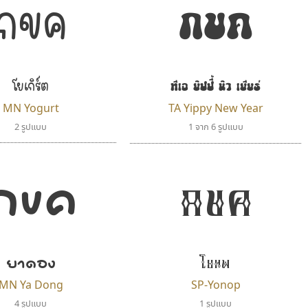
กขค
กขค
โยเกิร์ต
ทีเอ ยิปปี้ นิว เยียร์
MN Yogurt
TA Yippy New Year
2 รูปแบบ
1 จาก 6 รูปแบบ
กขค
กขค
ยาดอง
โยนพ
MN Ya Dong
SP-Yonop
4 รูปแบบ
1 รูปแบบ