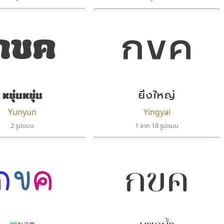
กขค
กขค
หยุ่นหยุ่น
ยิ่งใหญ่
Yunyun
Yingyai
2 รูปแบบ
1 จาก 18 รูปแบบ
กขค
กขค
หยอก