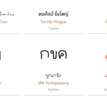
ทอศิลป์ ยิ่งใหญ่
ลืมฉัน
Chan
Torsilp Yingyai
1 รูปแบบ
ค
กขค
ยุกเกจัง
เ
MN Yookgaejang
k
4 รูปแบบ
2