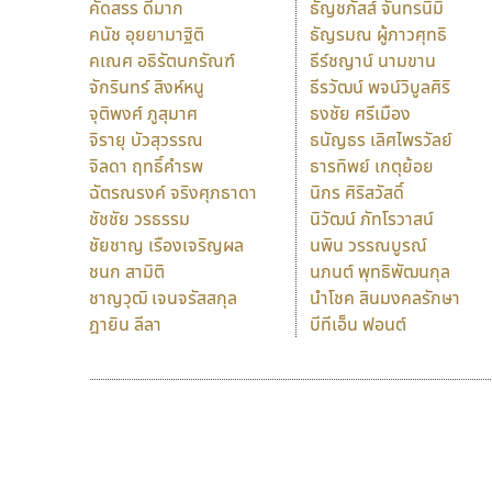
คัดสรร ดีมาก
ธัญชภัสส์ จันทรนิมิ
คนัช อุยยามาฐิติ
ธัญรมณ ผู้ภาวศุทธิ
คเณศ อธิรัตนกรัณฑ์
ธีร์ชญาน์ นามขาน
จักรินทร์ สิงห์หนู
ธีรวัฒน์ พจน์วิบูลศิริ
จุติพงศ์ ภูสุมาศ
ธงชัย ศรีเมือง
จิรายุ บัวสุวรรณ
ธนัญธร เลิศไพรวัลย์
จิลดา ฤทธิ์คำรพ
ธารทิพย์ เกตุย้อย
ฉัตรณรงค์ จริงศุภธาดา
นิกร ศิริสวัสดิ์
ชัชชัย วรธรรม
นิวัฒน์ ภัทโรวาสน์
ชัยชาญ เรืองเจริญผล
นพิน วรรณบูรณ์
ชนก สามิติ
นภนต์ พุทธิพัฒนกุล
ชาญวุฒิ เจนจรัสสกุล
นำโชค สินมงคลรักษา
ฎายิน ลีลา
บีทีเอ็น ฟอนต์
9 Fonts
F
A
Fontcraft
Apple
FontUni