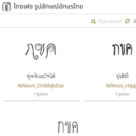
เริ่ม ไทยเฟซ นี้ขึ้นมา
เ
เป้าหมายที่ยังคงดำเนินไปอยู่ คือกา
ไม่ต่ำกว่า ๔๐๐ ฟอนต์ในระบบ หวังว่า 
ตัวอักษรมีหัวขมวด
แบบตัวการ์ตูน
กขค
กขค
ตัวอักษรไม่มีหัวขมวด
แบบตัวดิสเพลย์
9
A
B
C
D
E
F
ฟอนต์ยอดนิยม
แบบตัวประดิษฐ์
ฟอนต์ล้านดาวน์โหลด
ก
ข
ค
จ
ฉ
ช
แบบตัวพิกเซล
ซ
ฌ
ด
ต
ระบบปฏิบัติการ
แบบตัวพิมพ์ดีด
อัตลักษณ์องค์กร
แบบตัวมีเชิงฐาน
นุ่นขิเมะโจได๋
นุ่นฮิปปี้
ผู้อ
AtNoon_ChiMeJoDai
AtNoon_Hip
คุณแ
1 รูปแบบ
1 รูปแบบ
กขค