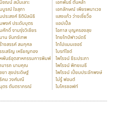
มิชฌน์ สมันเลาะ
เอกพันธ์ ตันหล้า
มบูรณ์ ใจสุภา
เอกลักษณ์ เพียรพนาเวช
มประสงค์ ธิตินิลนิธิ
แสงแก้ว ว่างเซี่ยวื่อ
มพงค์ ประดับบุตร
แอปเปิ้ล
มศักดิ์ งามรุ่งวิเชียร
โอภาส บุญครองสุข
มาน จันทร์เทพ
ไทยไทป์ฟาวน์ดรี
ร้างสรรค์ สมกุศล
ไทโปแมนเซอร์
รรเสริญ เหรียญทอง
ไบรท์ไซด์
หพันธ์อุตสาหกรรมการพิมพ์
ไพโรจน์ ธีระประภา
ามารถ นามคุณ
ไพโรจน์ พิทยเมธี
ิชยา สุขประดิษฐ์
ไพโรจน์ เปี่ยมประจักพงษ์
ธิคม วงศ์มณี
ไม่รู้ ฟอนต์
นุตร ตันตราภรณ์
ไมโครซอฟท์
ร
ฤ
ฌ
ล