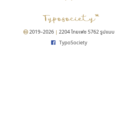
PANI
Type Buthon
ฐ
PK
Typomancer
ฑ
PS
U
Q
UID
ด
2019–2026
2204 ไทยเฟซ 5762 รูปแบบ
|
R
UNK
ต
TypoSociety
S
UPC
ถ
Sarun’s
V
ท
SD
W
ธ
SOV
X
น
SP
Y
บ
Superstore
Z
ป
Surafont
zooddooz
ผ
T
ก
ฝ
TA
ข
TCHA
ค
TEPC
ง
ภ
TF
จ
ม