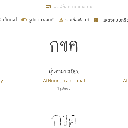
แสดงผลแบบลิสต์
ริ่มต้นใหม่
รูปแบบฟอนต์
รายชื่อฟอนต์
แสดงแบบกริ
รเพิ่มฟอนต์ไทยเข้าไปให้ได้อย่างน้อยเดือนละ ๓๐ ฟอนต์ นั่
นอกจากจะเป็นประโยชน์ต่อตนเองแล้ว จะมีประโยชน์กับผู้อื่นไ
แบบตัวอักษรจีน
แบบตัวอักษรหัวบัว
กขค
แบบตัวอักษรซ้อนเงา
แบบตัวอักษรหัวบอด
G
H
I
J
K
L
M
N
O
P
Q
R
แบบตัวอักษรย้อนยุค
แบบตัวอักษรเกาหลี
ขอขอบคุณ
ถ
แบบตัวอักษรล้านนา
ท
ธ
น
บ
ป
แบบตัวอักษรเส้นขอบ
ผ
พ
ฟ
ภ
ม
แบบตัวอักษรลาว
แบบตัวอักษรแฟนซี
แบบตัวอักษรสคริปท์
แบบตัวอักษรโบราณ
นุ่นตามระเบียบ
อกแบบฟอนต์ไทยทุกท่านที่สร้างสรรค์ผลงานเพื่อสืบสานอัก
py
AtNoon_Traditional
A
อน ปรัชญา สิงห์โต ที่อนุญาตให้เผยแพร่ข้อมูลจาก ฟอนต
1 รูปแบบ
กขค