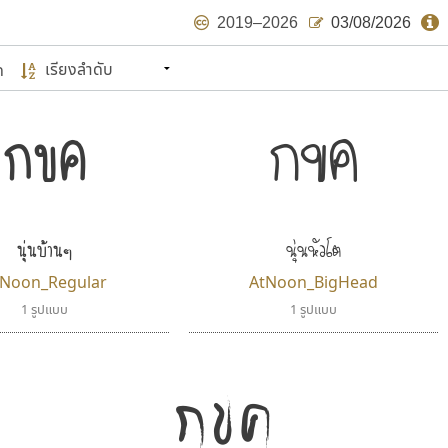
2019–2026
03/08/2026
ด
นหมายถึง ปลายปี พ.ศ. ๒๕๖๒ จะมีฟอนต์
ด้บ้าง ไม่มากก็น้อย
แบบตัวเขียนพู่กัน
แบบฟอนต์ซิ่ง
กขค
กขค
แบบตัวเนื้อความ
แบบลายมือผู้ใหญ่
S
T
U
V
W
Y
Z
แบบตัวเหลี่ยม
แบบลายมือวัยรุ่น
ย
แบบปลายมน
ร
ฤ
ล
ว
ศ
แบบลายมือเด็ก
ส
ห
อ
ฮ
แบบปลายแหลม
แบบอาลักษณ์
แบบปากกาหัวตัด
นุ่นหัวโต
นุ่นบ้านๆ
ษรไทย
tNoon_Regular
AtNoon_BigHead
์.คอม
1 รูปแบบ
1 รูปแบบ
กขค