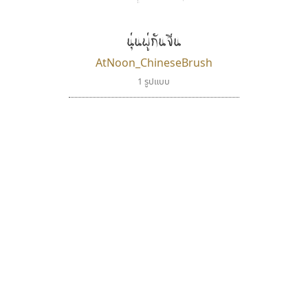
นุ่นพู่กันจีน
AtNoon_ChineseBrush
1 รูปแบบ