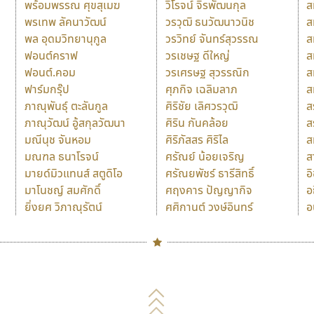
พร้อมพรรณ ศุขสุเมฆ
วิโรจน์ จิรพัฒนกุล
ส
พรเทพ ลัคนาวัฒน์
วรวุฒิ ธนวัฒนาวนิช
ส
พล อุดมวิทยานุกูล
วรวิทย์ จันทร์สุวรรณ
ส
ฟอนต์คราฟ
วรเชษฐ ดีใหญ่
ส
ฟอนต์.คอม
วรเศรษฐ สุวรรณิก
ส
ฟาร์มกรุ๊ป
ศุภกิจ เฉลิมลาภ
ส
ภาณุพันธุ์ ตะลันกูล
ศิริชัย เลิศวรวุฒิ
ส
ภาณุวัฒน์ อู้สกุลวัฒนา
ศิริน กันคล้อย
ส
มณีนุช จันหอม
ศิริภัสสร ศิริไล
ส
มณฑล ธนาโรจน์
ศรัณย์ น้อยเจริญ
ส
มายด์มิวแทนส์ สตูดิโอ
ศรัณยพัชร์ ธารีสิทธิ์
อ
มาโนชญ์ สมศักดิ์
ศฤงคาร ปัญญากิจ
อ
ยิ่งยศ วิภาณุรัตน์
ศศิกานต์ วงษ์อินทร์
อ
Naipol
TLWG
ช
O
Torsilp
ซ
P
TS