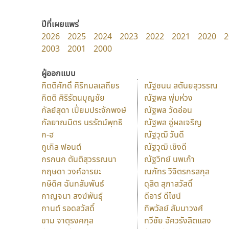
ปีที่เผยแพร่
2026
2025
2024
2023
2022
2021
2020
2
2003
2001
2000
ผู้ออกแบบ
กิตติศักดิ์ ศิริกมลเสถียร
ณัฐชนน สตันยสุวรรณ
กิตติ ศิริรัตนบุญชัย
ณัฐพล พุ่มห่วง
กัลย์สุดา เปี่ยมประจักพงษ์
ณัฐพล วัดอ่อน
กัลยาณมิตร นรรัตน์พุทธิ
ณัฐพล อู่ผลเจริญ
ก-ฮ
ณัฐวุฒิ วันดี
กูเกิล ฟอนต์
ณัฐวุฒิ เชิงดี
กรกนก ตันติสุวรรณนา
ณัฐวิทย์ นพเก้า
กฤษดา วงศ์อารยะ
ณภัทร วิจิตรกรสกุล
กษิดิศ ฉันทสัมพันธ์
ดุสิต สุภาสวัสดิ์
กาญจนา สงฆ์พันธุ์
ดีอาร์ ดีไซน์
กานต์ รอดสวัสดิ์
ทิพวัลย์ สัมนาวงศ์
ขาม จาตุรงคกุล
ทวีชัย อัศวรังสิตแสง