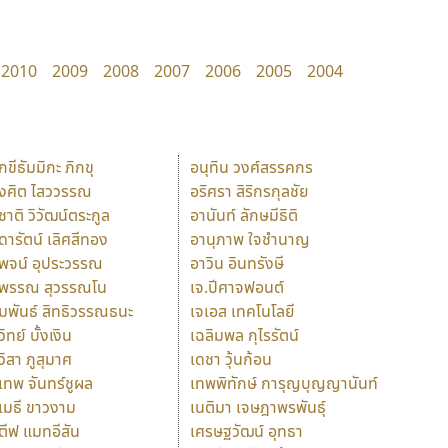
2010
2009
2008
2007
2006
2005
2004
ักขีธัมมิกะ ภิกขุ
อนุทิน วงศ์สรรคกร
ังศิต ไสววรรณ
อริศรา สิริกรกุลชัย
ุชาติ วิวัฒน์ตระกูล
อานันท์ ลักษมีธิติ
ุดารัตน์ เลิศสีทอง
อานุภาพ ใจชำนาญ
ุพจน์ อุประวรรณ
อาวิน อินทรังษี
ุพรรณ สุวรรณโน
เจ.ปีศาจฟอนต์
ัมพันธ์ สิทธิวรรณธนะ
เจเอส เทคโนโลยี
วิทย์ บั้งเงิน
เฉลิมพล กุไรรัตน์
ุวิสา ภูสุมาศ
เดชา วุ้นก้อน
ุเทพ จันทร์ชูผล
เทพพิทักษ์ การุญบุญญานันท์
ุเมธี ขาวงาม
เนติมา เจษฎาพรพันธุ์
ตีฟ แมทอีสัน
เศรษฐวัฒน์ อุทธา