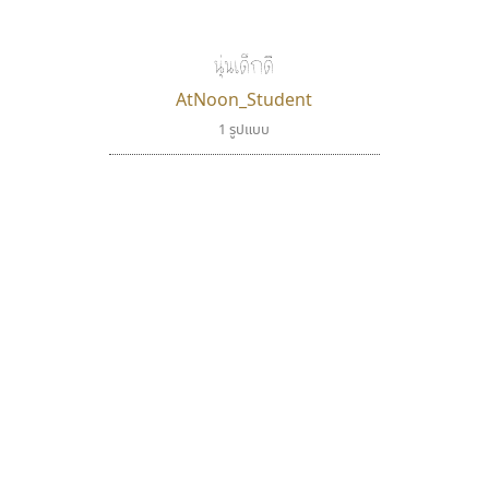
นุ่นเด็กดี
AtNoon_Student
1 รูปแบบ