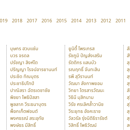
019
2018
2017
2016
2015
2014
2013
2012
2011
บุษกร ฮวบแช่ม
ยูนิตี้ โพรเกรส
ส
บวร จรดล
รัชภูมิ ปัญส่งเสริม
ส
ปรัชญา สิงห์โต
รัตติกร แสนบัว
ส
ปริญญา โรจน์อารยานนท์
รณฤทธิ์ จันทะสิน
ส
ประชิด ทิณบุตร
รพี สุวีรานนท์
ส
ประชาธิปไทป์
วัฒนา ลังกาพยอม
ส
ปาณิสรา ฉัตรเดชาชัย
วิทยา ไตรสารวัฒนะ
ส
พิชยา โพธิปัสสา
วิธินี มุสิกนาม
สุ
พูลลาภ วีระธนาบุตร
วิรัช ศรเลิศล้ำวานิช
ส
พ็อกเก็ตฟอนต์
วีระยุทธ อังคะราช
ส
พงศธรณ์ สระอุทัย
วัลวรัล รุ่งนิติธิรารัชต์
ส
พงษ์ธร มีสิทธิ์
วิสิทธิ์ โพธิวัฒน์
ส