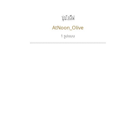
นุ่นโอลีฟ
AtNoon_Olive
1 รูปแบบ