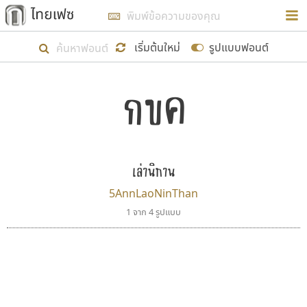
การในรูปแบบใหม่เพื่อใช้เป็นแนวทางในการศึกษารูป
ร่างหน้าตาของฟอนต์ไทยสำหรับการเรียนรู้เพื่อเริ่ม
เริ่มต้นใหม่
รูปแบบฟอนต์
สร้างฟอนต์ของตัวเอง ในเดือนมีนาคม พ.ศ. ๒๕๖๒ จึง
กขค
ได้เริ่ม ไทยเฟซ นี้ขึ้นมา
ตัวอักษรมีหัวขมวด
แบบตัวอักษรหัวบัว
แสดงผลแบบลิสต์
ตัวอักษรไม่มีหัวขมวด
แบบตัวอักษรหัวบอด
9
A
B
C
D
E
F
G
H
I
J
ฟอนต์ยอดนิยม
แบบตัวอักษรเกาหลี
เป้าหมายที่ยังคงดำเนินไปอยู่ คือการเพิ่มฟอนต์ไทย
K
L
M
N
O
P
Q
R
S
T
U
ฟอนต์ล้านดาวน์โหลด
แบบตัวอักษรเส้นขอบ
เข้าไปให้ได้อย่างน้อยเดือนละ ๓๐ ฟอนต์ นั่นหมายถึง
ระบบปฏิบัติการ
แบบตัวอักษรแฟนซี
V
เล่านิทาน
W
Y
Z
อัตลักษณ์องค์กร
แบบตัวอักษรโบราณ
ปลายปี พ.ศ. ๒๕๖๒ จะมีฟอนต์ไม่ต่ำกว่า ๔๐๐ ฟอนต์ใน
แบบตัวการ์ตูน
แบบตัวเขียนพู่กัน
5AnnLaoNinThan
ก
ข
ค
จ
ฉ
ช
ซ
ฌ
ด
ต
ถ
ระบบ หวังว่า นอกจากจะเป็นประโยชน์ต่อตนเองแล้ว
แบบตัวดิสเพลย์
แบบตัวเนื้อความ
1 จาก 4 รูปแบบ
จะมีประโยชน์กับผู้อื่นได้บ้าง ไม่มากก็น้อย
แบบตัวประดิษฐ์
แบบตัวเหลี่ยม
ท
ธ
น
บ
ป
ผ
พ
ฟ
ภ
ม
ย
แบบตัวพิกเซล
แบบปลายมน
ร
ฤ
ล
ว
ศ
ส
ห
อ
ฮ
แบบตัวพิมพ์ดีด
แบบปลายแหลม
ขอขอบคุณ
แบบตัวมีเชิงฐาน
แบบปากกาหัวตัด
แบบตัวอักษรจีน
แบบฟอนต์ซิ่ง
แบบตัวอักษรซ้อนเงา
แบบลายมือผู้ใหญ่