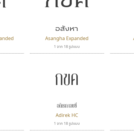
กขค
ค
อสังหา
panded
Asangha Expanded
1 จาก 18 รูปแบบ
กขค
อดิเรก เอชซี
Adirek HC
1 จาก 18 รูปแบบ