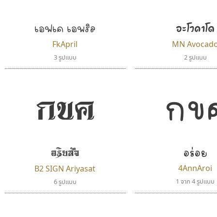
เอฟเค เอพริล
อะโวคาโด
FkApril
MN Avocad
3 รูปแบบ
2 รูปแบบ
กขค
กข
อริยสัจ
อร่อย
4AnnAroi
B2 SIGN Ariyasat
1 จาก 4 รูปแบบ
6 รูปแบบ