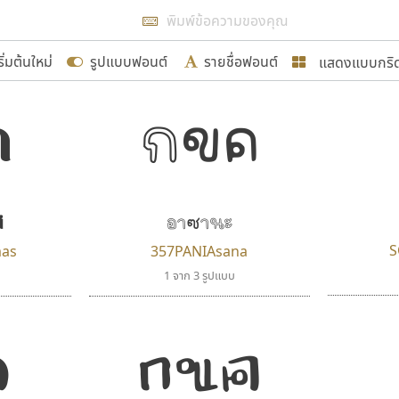
แสดงผลแบบลิสต์
ริ่มต้นใหม่
รูปแบบฟอนต์
รายชื่อฟอนต์
แสดงแบบกริ
รเพิ่มฟอนต์ไทยเข้าไปให้ได้อย่างน้อยเดือนละ ๓๐ ฟอนต์ นั่
ค
กขค
นอกจากจะเป็นประโยชน์ต่อตนเองแล้ว จะมีประโยชน์กับผู้อื่นไ
แบบตัวอักษรจีน
แบบตัวอักษรหัวบัว
แบบตัวอักษรซ้อนเงา
แบบตัวอักษรหัวบอด
G
H
I
J
K
L
M
N
O
P
Q
R
แบบตัวอักษรย้อนยุค
แบบตัวอักษรเกาหลี
ขอขอบคุณ
ถ
แบบตัวอักษรล้านนา
ท
ธ
น
บ
ป
แบบตัวอักษรเส้นขอบ
ผ
พ
ฟ
ภ
ม
แบบตัวอักษรลาว
แบบตัวอักษรแฟนซี
ส
อาซานะ
แบบตัวอักษรสคริปท์
แบบตัวอักษรโบราณ
อกแบบฟอนต์ไทยทุกท่านที่สร้างสรรค์ผลงานเพื่อสืบสานอัก
S
as
357PANIAsana
อน ปรัชญา สิงห์โต ที่อนุญาตให้เผยแพร่ข้อมูลจาก ฟอนต
1 จาก 3 รูปแบบ
ค
กขค