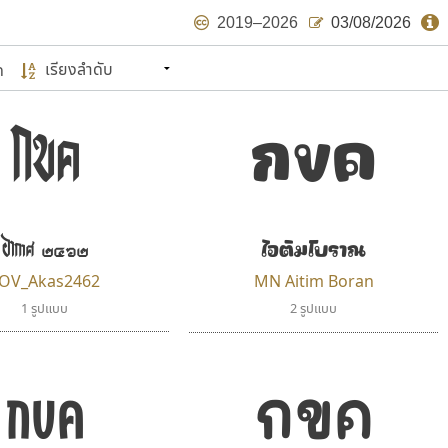
2019–2026
03/08/2026
ด
นหมายถึง ปลายปี พ.ศ. ๒๕๖๒ จะมีฟอนต์
กขค
กขค
ด้บ้าง ไม่มากก็น้อย
แบบตัวเขียนพู่กัน
แบบฟอนต์ซิ่ง
แบบตัวเนื้อความ
แบบลายมือผู้ใหญ่
S
T
U
V
W
Y
Z
แบบตัวเหลี่ยม
แบบลายมือวัยรุ่น
ย
แบบปลายมน
ร
ฤ
ล
ว
ศ
แบบลายมือเด็ก
ส
ห
อ
ฮ
แบบปลายแหลม
แบบอาลักษณ์
อากาศ ๒๔๖๒
ไอติมโบราณ
แบบปากกาหัวตัด
ษรไทย
OV_Akas2462
MN Aitim Boran
์.คอม
1 รูปแบบ
2 รูปแบบ
กขค
กขค