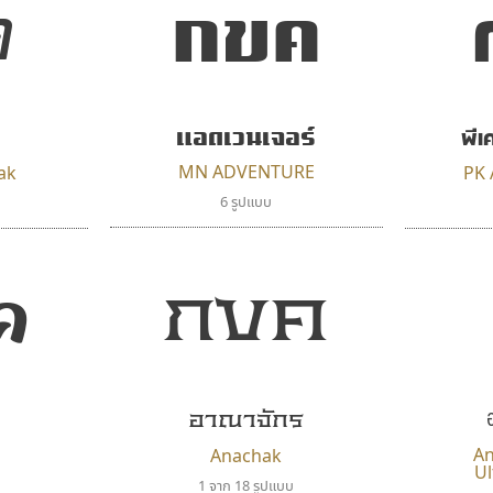
ค
กขค
แอดเวนเจอร์
พี
MN ADVENTURE
ak
PK
6 รูปแบบ
ค
กขค
อาณาจักร
A
Anachak
U
1 จาก 18 รูปแบบ