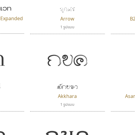
ลูกศร
นเวท
aExpanded
Arrow
B
1 รูปแบบ
กขค
ค
อักขรา
์
Akkhara
Asa
1 รูปแบบ