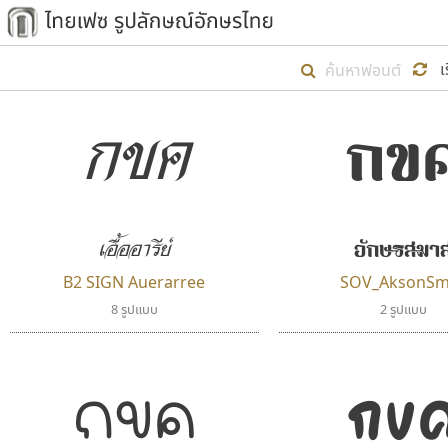
เริ่ม ไทยเฟซ นี้ขึ้นมา
เ
เป้าหมายที่ยังคงดำเนินไปอยู่ คือกา
กข
กขค
ไม่ต่ำกว่า ๔๐๐ ฟอนต์ในระบบ หวังว่า 
ตัวอักษรมีหัวขมวด
แบบตัวการ์ตูน
ตัวอักษรไม่มีหัวขมวด
แบบตัวดิสเพลย์
9
A
B
C
D
E
F
ฟอนต์ยอดนิยม
แบบตัวประดิษฐ์
ฟอนต์ล้านดาวน์โหลด
ก
ข
ค
จ
ฉ
ช
แบบตัวพิกเซล
ซ
ฌ
ด
ต
ระบบปฏิบัติการ
แบบตัวพิมพ์ดีด
อักษรสมา
เอื้ออารีย์
อัตลักษณ์องค์กร
แบบตัวมีเชิงฐาน
ผู้อ
B2 SIGN Auerarree
SOV_AksonSm
คุณแ
8 รูปแบบ
2 รูปแบบ
กข
กขค