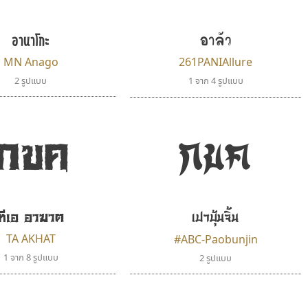
อาลัว
อานาโกะ
MN Anago
261PANIAllure
2 รูปแบบ
1 จาก 4 รูปแบบ
กขค
กขค
ทีเอ อาฆาต
เปาบุ้นจิ้น
TA AKHAT
#ABC-Paobunjin
1 จาก 8 รูปแบบ
2 รูปแบบ