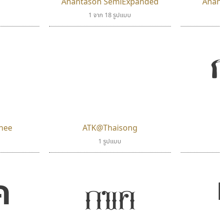
Anantason SemiExpanded
Ana
1 จาก 18 รูปแบบ
nee
ATK@Thaisong
1 รูปแบบ
กขค
ค