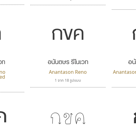
กขค
ค
เวท
อนันตษร รีโนเวท
อน
no
Anantason Reno
Anantaso
ed
1 จาก 18 รูปแบบ
กขค
ค