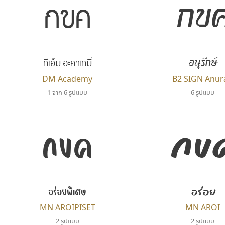
กข
กขค
อนุรักษ์
ดีเอ็ม อะคาเดมี่
DM Academy
B2 SIGN Anur
1 จาก 6 รูปแบบ
6 รูปแบบ
กข
กขค
อร่อยพิเศษ
อร่อย
MN AROIPISET
MN AROI
2 รูปแบบ
2 รูปแบบ