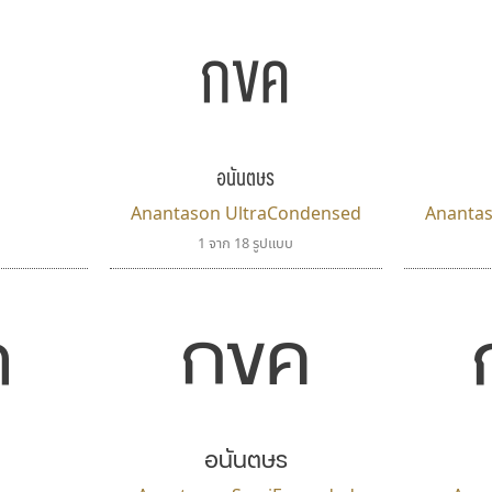
กขค
อนันตษร
Anantason UltraCondensed
Ananta
1 จาก 18 รูปแบบ
กขค
ค
อนันตษร