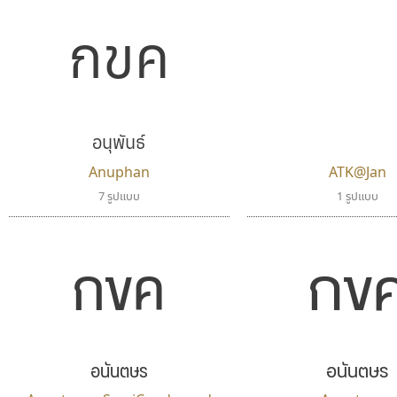
กขค
อนุพันธ์
Anuphan
ATK@Jan
7 รูปแบบ
1 รูปแบบ
กข
กขค
อนันตษร
อนันตษร