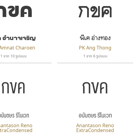
กขค
กขค
เค อำนาจเจริญ
พีเค อ่างทอง
 Amnat Charoen
PK Ang Thong
1 จาก 10 รูปแบบ
1 จาก 6 รูปแบบ
กขค
กขค
อนันตษร รีโนเวท
อนันตษร รีโนเวท
nantason Reno
Anantason Reno
ltraCondensed
ExtraCondensed