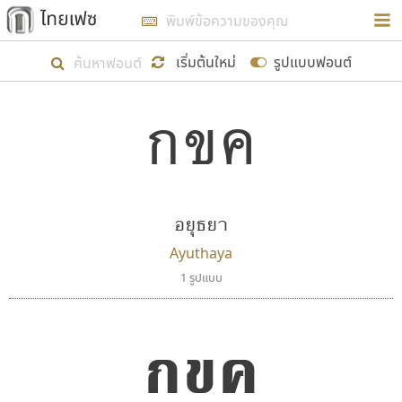
การในรูปแบบใหม่เพื่อใช้เป็นแนวทางในการศึกษารูป
ร่างหน้าตาของฟอนต์ไทยสำหรับการเรียนรู้เพื่อเริ่ม
เริ่มต้นใหม่
รูปแบบฟอนต์
สร้างฟอนต์ของตัวเอง ในเดือนมีนาคม พ.ศ. ๒๕๖๒ จึง
กขค
ได้เริ่ม ไทยเฟซ นี้ขึ้นมา
ตัวอักษรมีหัวขมวด
แบบตัวอักษรหัวบัว
แสดงผลแบบลิสต์
ตัวอักษรไม่มีหัวขมวด
แบบตัวอักษรหัวบอด
9
A
B
C
D
E
F
G
H
I
J
ฟอนต์ยอดนิยม
แบบตัวอักษรเกาหลี
เป้าหมายที่ยังคงดำเนินไปอยู่ คือการเพิ่มฟอนต์ไทย
K
L
M
N
O
P
Q
R
S
T
U
ฟอนต์ล้านดาวน์โหลด
แบบตัวอักษรเส้นขอบ
เข้าไปให้ได้อย่างน้อยเดือนละ ๓๐ ฟอนต์ นั่นหมายถึง
ระบบปฏิบัติการ
แบบตัวอักษรแฟนซี
V
W
Y
Z
อยุธยา
อัตลักษณ์องค์กร
แบบตัวอักษรโบราณ
ปลายปี พ.ศ. ๒๕๖๒ จะมีฟอนต์ไม่ต่ำกว่า ๔๐๐ ฟอนต์ใน
แบบตัวการ์ตูน
แบบตัวเขียนพู่กัน
Ayuthaya
ก
ข
ค
จ
ฉ
ช
ซ
ฌ
ด
ต
ถ
ระบบ หวังว่า นอกจากจะเป็นประโยชน์ต่อตนเองแล้ว
แบบตัวดิสเพลย์
แบบตัวเนื้อความ
1 รูปแบบ
จะมีประโยชน์กับผู้อื่นได้บ้าง ไม่มากก็น้อย
แบบตัวประดิษฐ์
แบบตัวเหลี่ยม
ท
ธ
น
บ
ป
ผ
พ
ฟ
ภ
ม
ย
แบบตัวพิกเซล
แบบปลายมน
ร
ฤ
ล
ว
ศ
ส
ห
อ
ฮ
แบบตัวพิมพ์ดีด
แบบปลายแหลม
กขค
ขอขอบคุณ
แบบตัวมีเชิงฐาน
แบบปากกาหัวตัด
แบบตัวอักษรจีน
แบบฟอนต์ซิ่ง
แบบตัวอักษรซ้อนเงา
แบบลายมือผู้ใหญ่