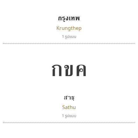
แบบตัวอักษรย้อนยุค
แบบลายมือวัยรุ่น
ผู้ออกแบบฟอนต์ไทยทุกท่านที่สร้างสรรค์ผลงานเพื่อ
แบบตัวอักษรล้านนา
แบบลายมือเด็ก
สืบสานอักษรไทย
กรุงเทพ
แบบตัวอักษรลาว
แบบอาลักษณ์
คุณแอน ปรัชญา สิงห์โต ที่อนุญาตให้เผยแพร่ข้อมูล
Krungthep
แบบตัวอักษรสคริปท์
1 รูปแบบ
จาก ฟอนต์.คอม
กขค
สาธุ
Sathu
1 รูปแบบ