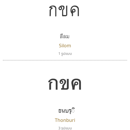
กขค
สีลม
Silom
1 รูปแบบ
กขค
ธนบุรี
Thonburi
3 รูปแบบ