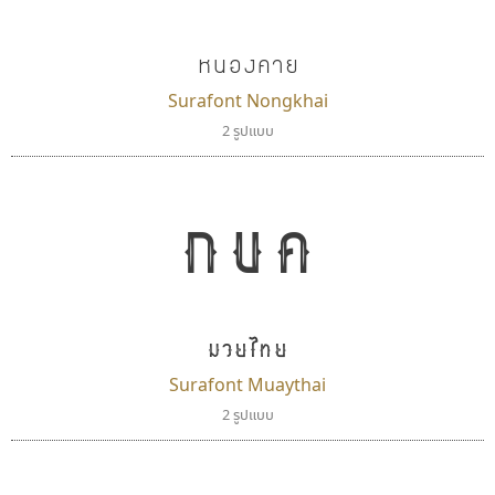
แบบตัวอักษรย้อนยุค
แบบลายมือวัยรุ่น
ผู้ออกแบบฟอนต์ไทยทุกท่านที่สร้างสรรค์ผลงานเพื่อ
แบบตัวอักษรล้านนา
แบบลายมือเด็ก
หนองคาย
สืบสานอักษรไทย
แบบตัวอักษรลาว
แบบอาลักษณ์
คุณแอน ปรัชญา สิงห์โต ที่อนุญาตให้เผยแพร่ข้อมูล
Surafont Nongkhai
แบบตัวอักษรสคริปท์
2 รูปแบบ
จาก ฟอนต์.คอม
กขค
มวยไทย
Surafont Muaythai
2 รูปแบบ