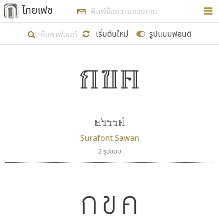
การในรูปแบบใหม่เพื่อใช้เป็นแนวทางในการศึกษารูป
ร่างหน้าตาของฟอนต์ไทยสำหรับการเรียนรู้เพื่อเริ่ม
เริ่มต้นใหม่
รูปแบบฟอนต์
สร้างฟอนต์ของตัวเอง ในเดือนมีนาคม พ.ศ. ๒๕๖๒ จึง
กขค
ได้เริ่ม ไทยเฟซ นี้ขึ้นมา
ตัวอักษรมีหัวขมวด
แบบตัวอักษรหัวบัว
แสดงผลแบบลิสต์
ตัวอักษรไม่มีหัวขมวด
แบบตัวอักษรหัวบอด
9
A
B
C
D
E
F
G
H
I
J
ฟอนต์ยอดนิยม
แบบตัวอักษรเกาหลี
เป้าหมายที่ยังคงดำเนินไปอยู่ คือการเพิ่มฟอนต์ไทย
K
L
M
N
O
P
Q
R
S
T
U
ฟอนต์ล้านดาวน์โหลด
แบบตัวอักษรเส้นขอบ
เข้าไปให้ได้อย่างน้อยเดือนละ ๓๐ ฟอนต์ นั่นหมายถึง
ระบบปฏิบัติการ
แบบตัวอักษรแฟนซี
V
W
Y
Z
สวรรค์
อัตลักษณ์องค์กร
แบบตัวอักษรโบราณ
ปลายปี พ.ศ. ๒๕๖๒ จะมีฟอนต์ไม่ต่ำกว่า ๔๐๐ ฟอนต์ใน
แบบตัวการ์ตูน
แบบตัวเขียนพู่กัน
Surafont Sawan
ก
ข
ค
จ
ฉ
ช
ซ
ฌ
ด
ต
ถ
ระบบ หวังว่า นอกจากจะเป็นประโยชน์ต่อตนเองแล้ว
แบบตัวดิสเพลย์
แบบตัวเนื้อความ
2 รูปแบบ
จะมีประโยชน์กับผู้อื่นได้บ้าง ไม่มากก็น้อย
แบบตัวประดิษฐ์
แบบตัวเหลี่ยม
ท
ธ
น
บ
ป
ผ
พ
ฟ
ภ
ม
ย
แบบตัวพิกเซล
แบบปลายมน
ร
ฤ
ล
ว
ศ
ส
ห
อ
ฮ
แบบตัวพิมพ์ดีด
แบบปลายแหลม
กขค
ขอขอบคุณ
แบบตัวมีเชิงฐาน
แบบปากกาหัวตัด
แบบตัวอักษรจีน
แบบฟอนต์ซิ่ง
แบบตัวอักษรซ้อนเงา
แบบลายมือผู้ใหญ่