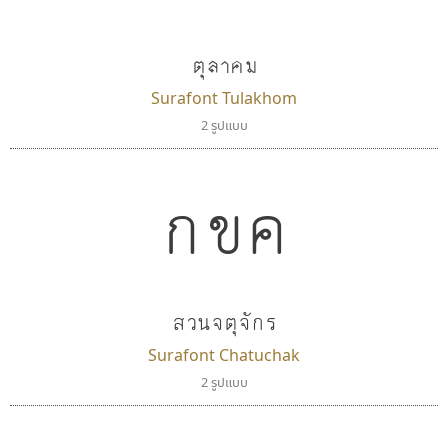
ตุลาคม
Surafont Tulakhom
2 รูปแบบ
กขค
สวนจตุจักร
Surafont Chatuchak
2 รูปแบบ