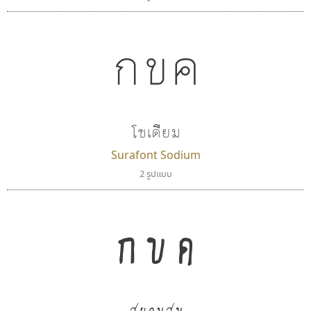
กขค
โซเดียม
Surafont Sodium
2 รูปแบบ
กขค
สยามสุข