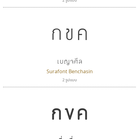
2 รูปแบบ
กขค
เบญจศีล
Surafont Benchasin
2 รูปแบบ
กขค