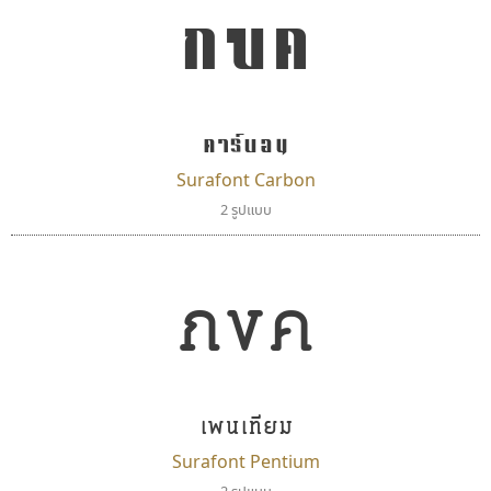
กขค
คาร์บอน
Surafont Carbon
2 รูปแบบ
กขค
เพนเทียม
Surafont Pentium