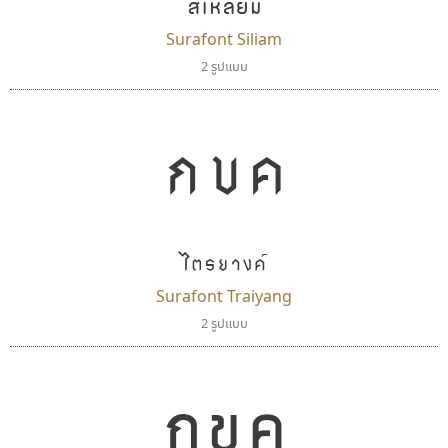
สี่เหลี่ยม
Surafont Siliam
2 รูปแบบ
กขค
ไตรยางค์
Surafont Traiyang
2 รูปแบบ
กขค