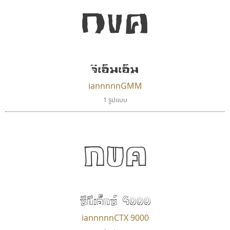
กขค
จีเอ็มเอ็ม
iannnnnGMM
1 รูปแบบ
กขค
ซีทีเอ็กซ์ 9000
iannnnnCTX 9000