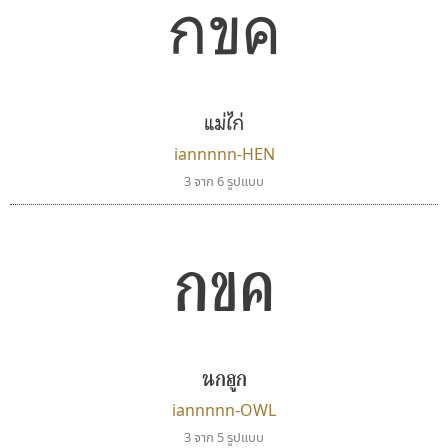
กขค
แม่ไก่
iannnnn-HEN
3 จาก 6 รูปแบบ
กขค
นกฮูก
iannnnn-OWL
3 จาก 5 รูปแบบ