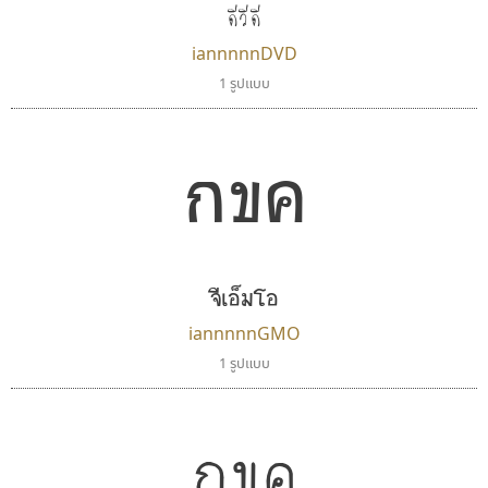
ดีวีดี
iannnnnDVD
1 รูปแบบ
กขค
จีเอ็มโอ
iannnnnGMO
1 รูปแบบ
กขค