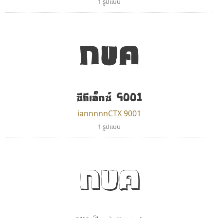
1 รูปแบบ
กขค
ซีทีเอ็กซ์ 9001
iannnnnCTX 9001
1 รูปแบบ
กขค