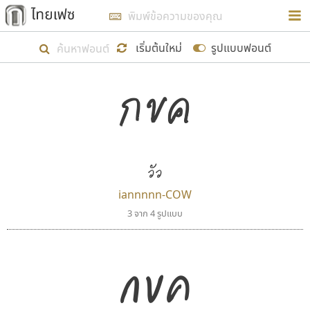
การในรูปแบบใหม่เพื่อใช้เป็นแนวทางในการศึกษารูป
ร่างหน้าตาของฟอนต์ไทยสำหรับการเรียนรู้เพื่อเริ่ม
เริ่มต้นใหม่
รูปแบบฟอนต์
สร้างฟอนต์ของตัวเอง ในเดือนมีนาคม พ.ศ. ๒๕๖๒ จึง
กขค
ได้เริ่ม ไทยเฟซ นี้ขึ้นมา
ตัวอักษรมีหัวขมวด
แบบตัวอักษรหัวบัว
แสดงผลแบบลิสต์
ตัวอักษรไม่มีหัวขมวด
แบบตัวอักษรหัวบอด
9
A
B
C
D
E
F
G
H
I
J
ฟอนต์ยอดนิยม
แบบตัวอักษรเกาหลี
เป้าหมายที่ยังคงดำเนินไปอยู่ คือการเพิ่มฟอนต์ไทย
K
L
M
N
O
P
Q
R
S
T
U
ฟอนต์ล้านดาวน์โหลด
แบบตัวอักษรเส้นขอบ
เข้าไปให้ได้อย่างน้อยเดือนละ ๓๐ ฟอนต์ นั่นหมายถึง
ระบบปฏิบัติการ
แบบตัวอักษรแฟนซี
V
W
Y
Z
วัว
อัตลักษณ์องค์กร
แบบตัวอักษรโบราณ
ปลายปี พ.ศ. ๒๕๖๒ จะมีฟอนต์ไม่ต่ำกว่า ๔๐๐ ฟอนต์ใน
แบบตัวการ์ตูน
แบบตัวเขียนพู่กัน
iannnnn-COW
ก
ข
ค
จ
ฉ
ช
ซ
ฌ
ด
ต
ถ
ระบบ หวังว่า นอกจากจะเป็นประโยชน์ต่อตนเองแล้ว
แบบตัวดิสเพลย์
แบบตัวเนื้อความ
3 จาก 4 รูปแบบ
จะมีประโยชน์กับผู้อื่นได้บ้าง ไม่มากก็น้อย
แบบตัวประดิษฐ์
แบบตัวเหลี่ยม
ท
ธ
น
บ
ป
ผ
พ
ฟ
ภ
ม
ย
แบบตัวพิกเซล
แบบปลายมน
ร
ฤ
ล
ว
ศ
ส
ห
อ
ฮ
แบบตัวพิมพ์ดีด
แบบปลายแหลม
กขค
ขอขอบคุณ
แบบตัวมีเชิงฐาน
แบบปากกาหัวตัด
แบบตัวอักษรจีน
แบบฟอนต์ซิ่ง
แบบตัวอักษรซ้อนเงา
แบบลายมือผู้ใหญ่