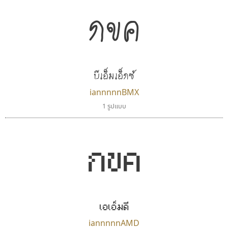
กขค
บีเอ็มเอ็กซ์
iannnnnBMX
1 รูปแบบ
กขค
เอเอ็มดี
iannnnnAMD