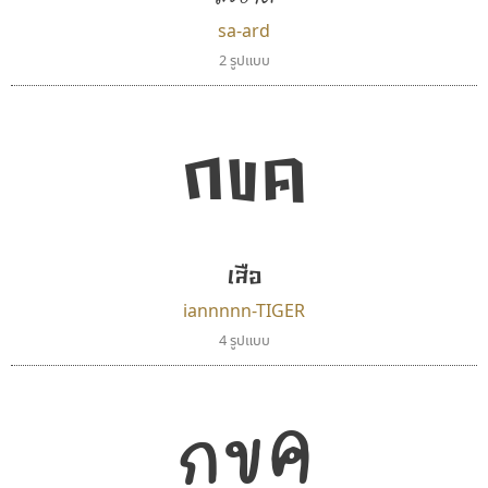
sa-ard
2 รูปแบบ
กขค
เสือ
iannnnn-TIGER
4 รูปแบบ
กขค