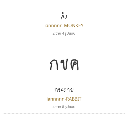
แบบตัวอักษรย้อนยุค
แบบลายมือวัยรุ่น
ผู้ออกแบบฟอนต์ไทยทุกท่านที่สร้างสรรค์ผลงานเพื่อ
แบบตัวอักษรล้านนา
แบบลายมือเด็ก
ลิง
สืบสานอักษรไทย
แบบตัวอักษรลาว
แบบอาลักษณ์
คุณแอน ปรัชญา สิงห์โต ที่อนุญาตให้เผยแพร่ข้อมูล
iannnnn-MONKEY
แบบตัวอักษรสคริปท์
2 จาก 4 รูปแบบ
จาก ฟอนต์.คอม
กขค
กระต่าย
iannnnn-RABBIT
4 จาก 8 รูปแบบ