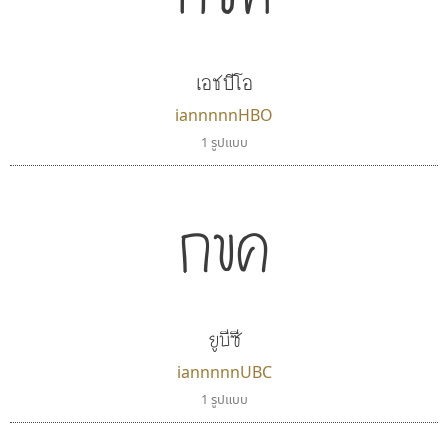
เอชบีโอ
iannnnnHBO
1 รูปแบบ
กขค
ยูบีซี
iannnnnUBC
1 รูปแบบ