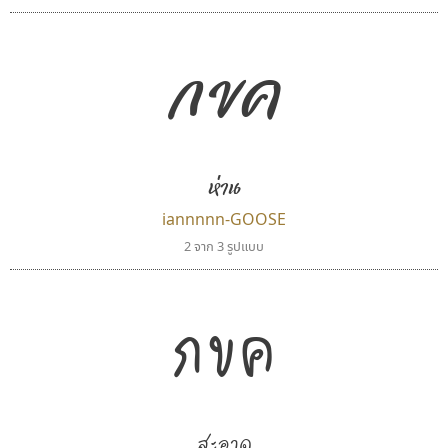
กขค
ห่าน
iannnnn-GOOSE
2 จาก 3 รูปแบบ
กขค
สะอาด