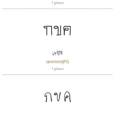
1 รูปแบบ
กขค
เจพีจี
iannnnnJPG
1 รูปแบบ
กขค