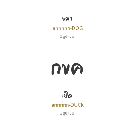
หมา
iannnnn-DOG
3 รูปแบบ
กขค
เป็ด
iannnnn-DUCK
3 รูปแบบ