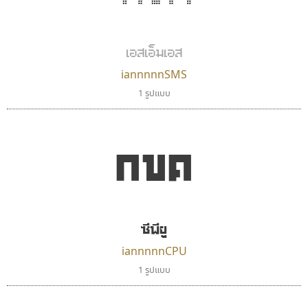
เอสเอ็มเอส
iannnnnSMS
1 รูปแบบ
กขค
ซีพียู
iannnnnCPU
1 รูปแบบ