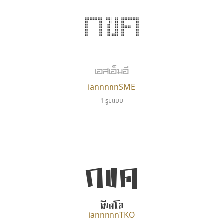
กขค
เอสเอ็มอี
iannnnnSME
1 รูปแบบ
กขค
ทีเคโอ
iannnnnTKO