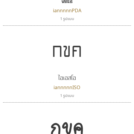
ผีดีเอ
iannnnnPDA
1 รูปแบบ
กขค
ไอเอสโอ
iannnnnISO
1 รูปแบบ
กขค