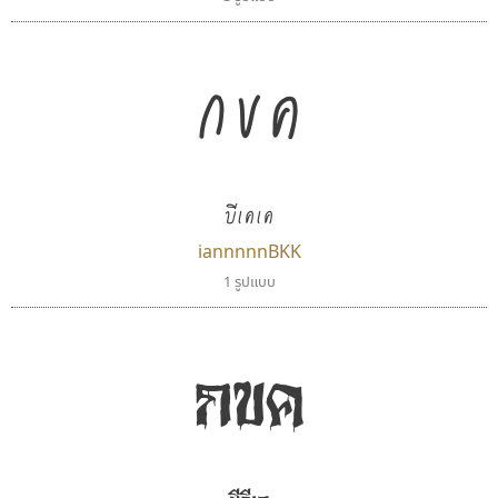
กขค
บีเคเค
iannnnnBKK
1 รูปแบบ
กขค