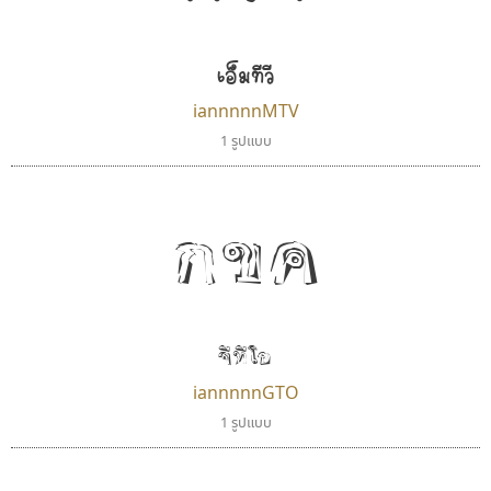
เอ็มทีวี
iannnnnMTV
1 รูปแบบ
กขค
จีทีโอ
iannnnnGTO
1 รูปแบบ