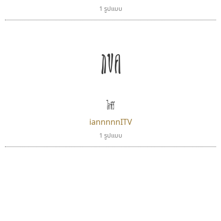
1 รูปแบบ
กขค
ไอทีวี
iannnnnITV
1 รูปแบบ