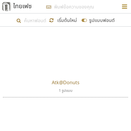
การในรูปแบบใหม่เพื่อใช้เป็นแนวทางในการศึกษารูป
ร่างหน้าตาของฟอนต์ไทยสำหรับการเรียนรู้เพื่อเริ่ม
เริ่มต้นใหม่
รูปแบบฟอนต์
สร้างฟอนต์ของตัวเอง ในเดือนมีนาคม พ.ศ. ๒๕๖๒ จึง
ได้เริ่ม ไทยเฟซ นี้ขึ้นมา
ตัวอักษรมีหัวขมวด
แบบตัวอักษรหัวบัว
แสดงผลแบบลิสต์
ตัวอักษรไม่มีหัวขมวด
แบบตัวอักษรหัวบอด
9
A
B
C
D
E
F
G
H
I
J
ฟอนต์ยอดนิยม
แบบตัวอักษรเกาหลี
เป้าหมายที่ยังคงดำเนินไปอยู่ คือการเพิ่มฟอนต์ไทย
K
L
M
N
O
P
Q
R
S
T
U
ฟอนต์ล้านดาวน์โหลด
แบบตัวอักษรเส้นขอบ
เข้าไปให้ได้อย่างน้อยเดือนละ ๓๐ ฟอนต์ นั่นหมายถึง
ระบบปฏิบัติการ
แบบตัวอักษรแฟนซี
V
W
Y
Z
อัตลักษณ์องค์กร
แบบตัวอักษรโบราณ
ปลายปี พ.ศ. ๒๕๖๒ จะมีฟอนต์ไม่ต่ำกว่า ๔๐๐ ฟอนต์ใน
แบบตัวการ์ตูน
แบบตัวเขียนพู่กัน
Atk@Donuts
ก
ข
ค
จ
ฉ
ช
ซ
ฌ
ด
ต
ถ
ระบบ หวังว่า นอกจากจะเป็นประโยชน์ต่อตนเองแล้ว
แบบตัวดิสเพลย์
แบบตัวเนื้อความ
1 รูปแบบ
จะมีประโยชน์กับผู้อื่นได้บ้าง ไม่มากก็น้อย
แบบตัวประดิษฐ์
แบบตัวเหลี่ยม
ท
ธ
น
บ
ป
ผ
พ
ฟ
ภ
ม
ย
แบบตัวพิกเซล
แบบปลายมน
ร
ฤ
ล
ว
ศ
ส
ห
อ
ฮ
แบบตัวพิมพ์ดีด
แบบปลายแหลม
ขอขอบคุณ
แบบตัวมีเชิงฐาน
แบบปากกาหัวตัด
แบบตัวอักษรจีน
แบบฟอนต์ซิ่ง
แบบตัวอักษรซ้อนเงา
แบบลายมือผู้ใหญ่