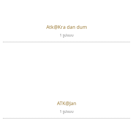
แบบตัวอักษรย้อนยุค
แบบลายมือวัยรุ่น
ผู้ออกแบบฟอนต์ไทยทุกท่านที่สร้างสรรค์ผลงานเพื่อ
แบบตัวอักษรล้านนา
แบบลายมือเด็ก
สืบสานอักษรไทย
แบบตัวอักษรลาว
แบบอาลักษณ์
คุณแอน ปรัชญา สิงห์โต ที่อนุญาตให้เผยแพร่ข้อมูล
Atk@Kra dan dum
แบบตัวอักษรสคริปท์
1 รูปแบบ
จาก ฟอนต์.คอม
ATK@Jan
1 รูปแบบ