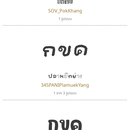
ปกแข็ง
SOV_PokKhang
1 รูปแบบ
กขค
ปลาหมึกย่าง
345PANIPlamuekYang
1 จาก 3 รูปแบบ
กขค