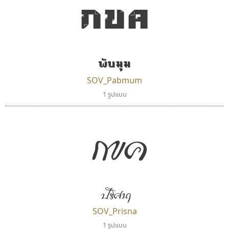
กขค
พับมุม
SOV_Pabmum
1 รูปแบบ
กขค
ปริศนา
SOV_Prisna
1 รูปแบบ