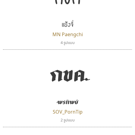
แป้งจี่
MN Paengchi
4 รูปแบบ
กขค
พรทิพย์
SOV_PornTip
2 รูปแบบ