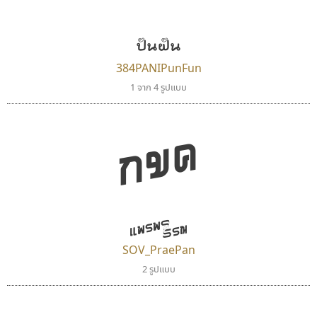
ปันฝัน
384PANIPunFun
1 จาก 4 รูปแบบ
กขค
แพรพรรณ
SOV_PraePan
2 รูปแบบ