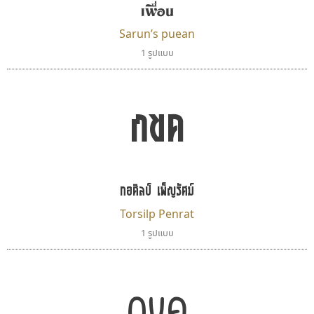
เพื่อน
Sarun’s puean
1 รูปแบบ
กขค
ทอศิลป์ เพ็ญรัศม์
Torsilp Penrat
1 รูปแบบ
กขค