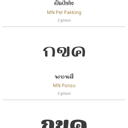
เป็ดปักกิ่ง
MN Pet Pakking
2 รูปแบบ
กขค
พอนสึ
MN Ponzu
2 รูปแบบ
กขค