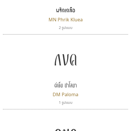
พริกเกลือ
MN Phrik Kluea
2 รูปแบบ
กขค
ดีเอ็ม ปาโลมา
DM Paloma
1 รูปแบบ