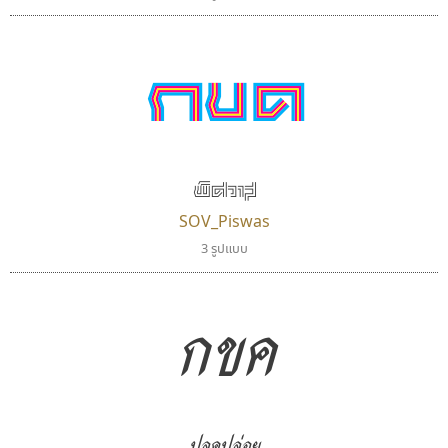
กขค
กขค
กขค
พิศวาส
SOV_Piswas
3 รูปแบบ
กขค
ปลดปล่อย