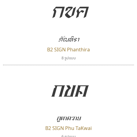
กขค
ภัณฑิรา
B2 SIGN Phanthira
8 รูปแบบ
กขค
ภูตาควาย
B2 SIGN Phu TaKwai
6 รูปแบบ