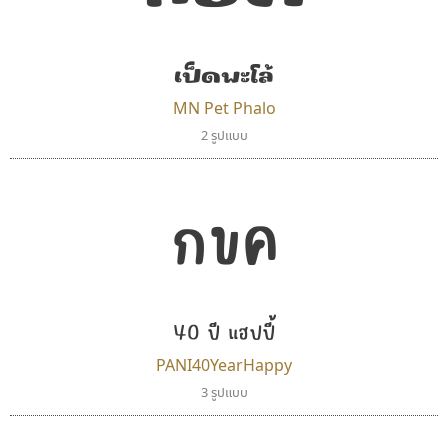
เป็ดพะโล้
MN Pet Phalo
2 รูปแบบ
กขค
40 ปี แฮปปี้
PANI40YearHappy
3 รูปแบบ