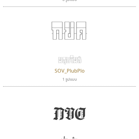
กขค
ผลุบโผล่
SOV_PlubPlo
1 รูปแบบ
กขค