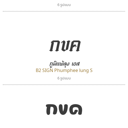
6 รูปแบบ
กขค
ภูมิแพ้ลุง เอส
B2 SIGN Phumphee lung S
6 รูปแบบ
กขค