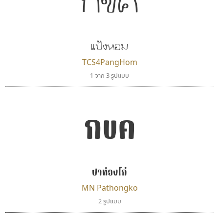
กขค
แป้งหอม
TCS4PangHom
1 จาก 3 รูปแบบ
กขค
ปาท่องโก๋
MN Pathongko
2 รูปแบบ