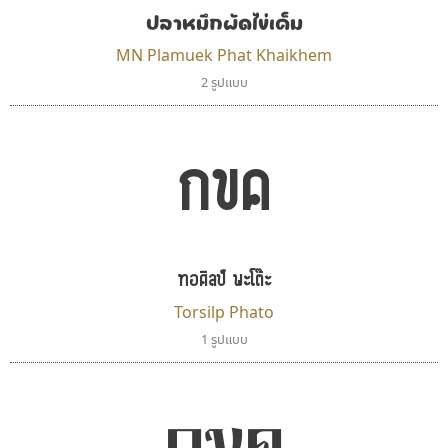
ปลาหมึกผัดไข่เค็ม
MN Plamuek Phat Khaikhem
2 รูปแบบ
กขค
ทอศิลป์ พะโต๊ะ
Torsilp Phato
1 รูปแบบ