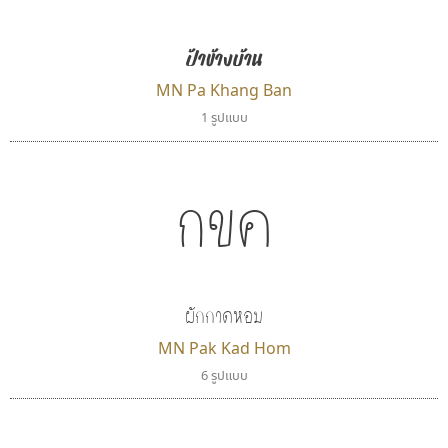
แบบตัวอักษรย้อนยุค
แบบลายมือวัยรุ่น
ผู้ออกแบบฟอนต์ไทยทุกท่านที่สร้างสรรค์ผลงานเพื่อ
แบบตัวอักษรล้านนา
แบบลายมือเด็ก
ป้าข้างบ้าน
สืบสานอักษรไทย
แบบตัวอักษรลาว
แบบอาลักษณ์
คุณแอน ปรัชญา สิงห์โต ที่อนุญาตให้เผยแพร่ข้อมูล
MN Pa Khang Ban
แบบตัวอักษรสคริปท์
1 รูปแบบ
จาก ฟอนต์.คอม
กขค
ผักกาดหอม
MN Pak Kad Hom
6 รูปแบบ