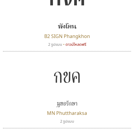
กขค
พังโคน
B2 SIGN Phangkhon
2 รูปแบบ
•
ดาวน์โหลดฟรี
กขค
พุทธรักษา
MN Phuttharaksa
2 รูปแบบ