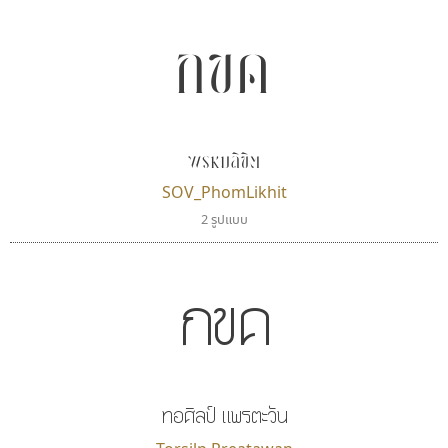
กขค
พรหมลิขิต
SOV_PhomLikhit
2 รูปแบบ
กขค
ทอศิลป์ แพรตะวัน