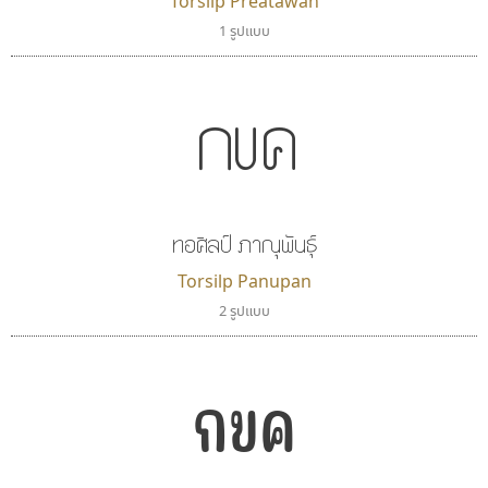
Torsilp Preatawan
1 รูปแบบ
กขค
ทอศิลป์ ภาณุพันธุ์
Torsilp Panupan
2 รูปแบบ
กขค