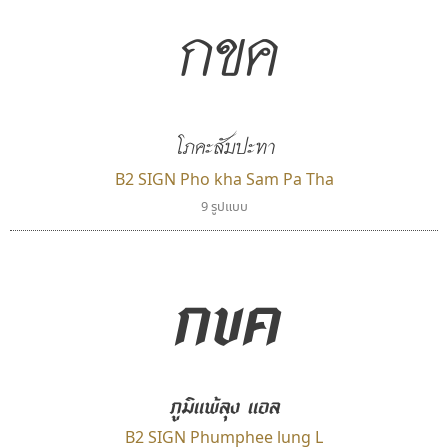
กขค
โภคะสัมปะทา
B2 SIGN Pho kha Sam Pa Tha
9 รูปแบบ
กขค
ภูมิแพ้ลุง แอล
B2 SIGN Phumphee lung L