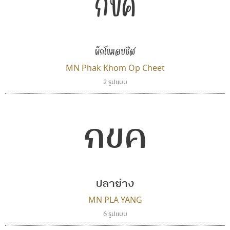
กขค
ผักโขมอบชีส
MN Phak Khom Op Cheet
2 รูปแบบ
กขค
ปลาย่าง
MN PLA YANG
6 รูปแบบ