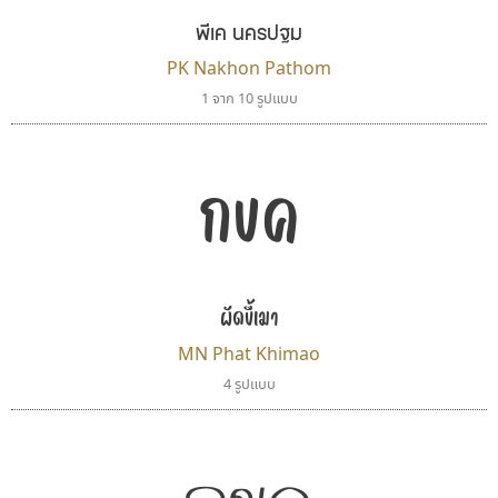
พีเค นครปฐม
PK Nakhon Pathom
1 จาก 10 รูปแบบ
กขค
ผัดขี้เมา
MN Phat Khimao
4 รูปแบบ