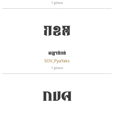
1 รูปแบบ
กขค
พญายักษ์
SOV_PyaYaks
1 รูปแบบ
กขค