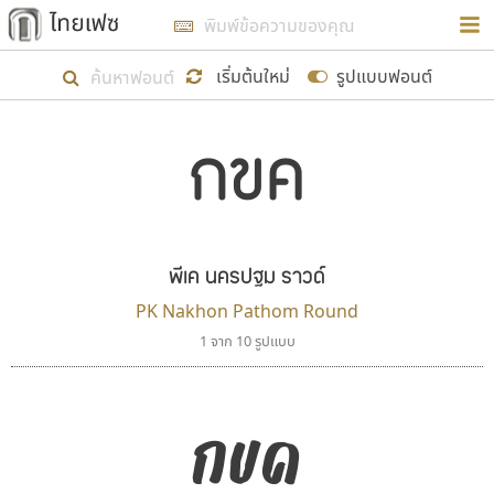
การในรูปแบบใหม่เพื่อใช้เป็นแนวทางในการศึกษารูป
ร่างหน้าตาของฟอนต์ไทยสำหรับการเรียนรู้เพื่อเริ่ม
เริ่มต้นใหม่
รูปแบบฟอนต์
สร้างฟอนต์ของตัวเอง ในเดือนมีนาคม พ.ศ. ๒๕๖๒ จึง
ได้เริ่ม ไทยเฟซ นี้ขึ้นมา
กขค
ตัวอักษรมีหัวขมวด
แบบตัวอักษรหัวบัว
แสดงผลแบบลิสต์
ตัวอักษรไม่มีหัวขมวด
แบบตัวอักษรหัวบอด
9
A
B
C
D
E
F
G
H
I
J
ฟอนต์ยอดนิยม
แบบตัวอักษรเกาหลี
เป้าหมายที่ยังคงดำเนินไปอยู่ คือการเพิ่มฟอนต์ไทย
K
L
M
N
O
P
Q
R
S
T
U
ฟอนต์ล้านดาวน์โหลด
แบบตัวอักษรเส้นขอบ
เข้าไปให้ได้อย่างน้อยเดือนละ ๓๐ ฟอนต์ นั่นหมายถึง
ระบบปฏิบัติการ
แบบตัวอักษรแฟนซี
V
W
Y
Z
พีเค นครปฐม ราวด์
อัตลักษณ์องค์กร
แบบตัวอักษรโบราณ
ปลายปี พ.ศ. ๒๕๖๒ จะมีฟอนต์ไม่ต่ำกว่า ๔๐๐ ฟอนต์ใน
แบบตัวการ์ตูน
แบบตัวเขียนพู่กัน
PK Nakhon Pathom Round
ก
ข
ค
จ
ฉ
ช
ซ
ฌ
ด
ต
ถ
ระบบ หวังว่า นอกจากจะเป็นประโยชน์ต่อตนเองแล้ว
แบบตัวดิสเพลย์
แบบตัวเนื้อความ
1 จาก 10 รูปแบบ
จะมีประโยชน์กับผู้อื่นได้บ้าง ไม่มากก็น้อย
แบบตัวประดิษฐ์
แบบตัวเหลี่ยม
ท
ธ
น
บ
ป
ผ
พ
ฟ
ภ
ม
ย
แบบตัวพิกเซล
แบบปลายมน
ร
ฤ
ล
ว
ศ
ส
ห
อ
ฮ
แบบตัวพิมพ์ดีด
แบบปลายแหลม
กขค
ขอขอบคุณ
แบบตัวมีเชิงฐาน
แบบปากกาหัวตัด
แบบตัวอักษรจีน
แบบฟอนต์ซิ่ง
แบบตัวอักษรซ้อนเงา
แบบลายมือผู้ใหญ่