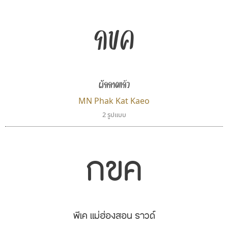
กขค
ผักกาดแก้ว
MN Phak Kat Kaeo
2 รูปแบบ
กขค
พีเค แม่ฮ่องสอน ราวด์