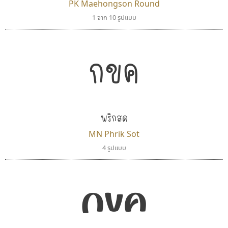
PK Maehongson Round
1 จาก 10 รูปแบบ
กขค
พริกสด
MN Phrik Sot
4 รูปแบบ
กขค