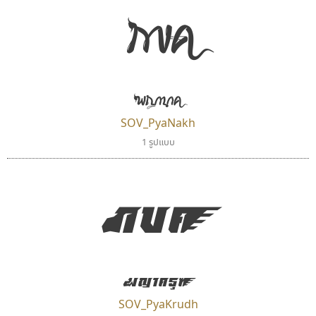
กขค
พญานาค
SOV_PyaNakh
1 รูปแบบ
กขค
พญาครุฑ
SOV_PyaKrudh