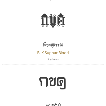
กขค
เลือดสุพรรณ
BLK SuphanBlood
2 รูปแบบ
กขค
เพาะช่าง