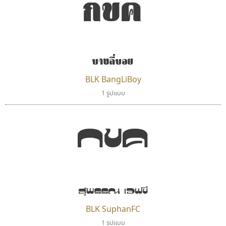
กขค
บางลี่บอย
BLK BangLiBoy
1 รูปแบบ
กขค
สุพรรณ เอฟซี
BLK SuphanFC
1 รูปแบบ