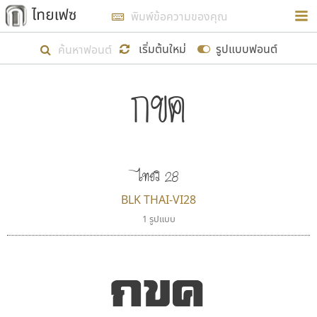
การในรูปแบบใหม่เพื่อใช้เป็นแนวทางในการศึกษารูป
ร่างหน้าตาของฟอนต์ไทยสำหรับการเรียนรู้เพื่อเริ่ม
เริ่มต้นใหม่
รูปแบบฟอนต์
สร้างฟอนต์ของตัวเอง ในเดือนมีนาคม พ.ศ. ๒๕๖๒ จึง
ได้เริ่ม ไทยเฟซ นี้ขึ้นมา
ตัวอักษรมีหัวขมวด
แบบตัวอักษรหัวบัว
กขค
แสดงผลแบบลิสต์
ตัวอักษรไม่มีหัวขมวด
แบบตัวอักษรหัวบอด
9
A
B
C
D
E
F
G
H
I
J
ฟอนต์ยอดนิยม
แบบตัวอักษรเกาหลี
เป้าหมายที่ยังคงดำเนินไปอยู่ คือการเพิ่มฟอนต์ไทย
K
L
M
N
O
P
Q
R
S
T
U
ฟอนต์ล้านดาวน์โหลด
แบบตัวอักษรเส้นขอบ
เข้าไปให้ได้อย่างน้อยเดือนละ ๓๐ ฟอนต์ นั่นหมายถึง
ระบบปฏิบัติการ
แบบตัวอักษรแฟนซี
V
W
Y
Z
อัตลักษณ์องค์กร
แบบตัวอักษรโบราณ
ไทยวิ 28
ปลายปี พ.ศ. ๒๕๖๒ จะมีฟอนต์ไม่ต่ำกว่า ๔๐๐ ฟอนต์ใน
แบบตัวการ์ตูน
แบบตัวเขียนพู่กัน
BLK THAI-VI28
ก
ข
ค
จ
ฉ
ช
ซ
ฌ
ด
ต
ถ
ระบบ หวังว่า นอกจากจะเป็นประโยชน์ต่อตนเองแล้ว
แบบตัวดิสเพลย์
แบบตัวเนื้อความ
1 รูปแบบ
จะมีประโยชน์กับผู้อื่นได้บ้าง ไม่มากก็น้อย
แบบตัวประดิษฐ์
แบบตัวเหลี่ยม
ท
ธ
น
บ
ป
ผ
พ
ฟ
ภ
ม
ย
แบบตัวพิกเซล
แบบปลายมน
ร
ฤ
ล
ว
ศ
ส
ห
อ
ฮ
แบบตัวพิมพ์ดีด
แบบปลายแหลม
กขค
ขอขอบคุณ
แบบตัวมีเชิงฐาน
แบบปากกาหัวตัด
แบบตัวอักษรจีน
แบบฟอนต์ซิ่ง
แบบตัวอักษรซ้อนเงา
แบบลายมือผู้ใหญ่