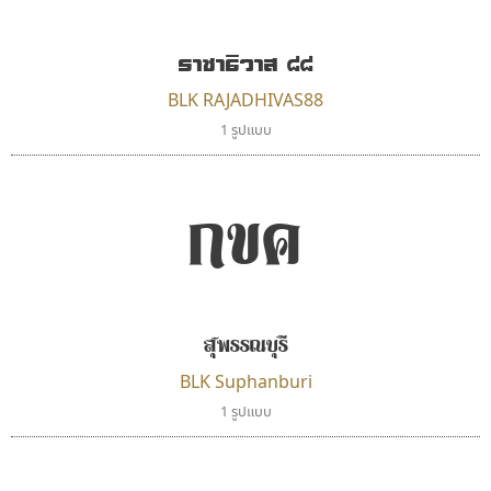
แบบตัวอักษรย้อนยุค
แบบลายมือวัยรุ่น
ผู้ออกแบบฟอนต์ไทยทุกท่านที่สร้างสรรค์ผลงานเพื่อ
แบบตัวอักษรล้านนา
แบบลายมือเด็ก
สืบสานอักษรไทย
ราชาธิวาส ๘๘
แบบตัวอักษรลาว
แบบอาลักษณ์
คุณแอน ปรัชญา สิงห์โต ที่อนุญาตให้เผยแพร่ข้อมูล
BLK RAJADHIVAS88
แบบตัวอักษรสคริปท์
1 รูปแบบ
จาก ฟอนต์.คอม
กขค
สุพรรณบุรี
BLK Suphanburi
1 รูปแบบ