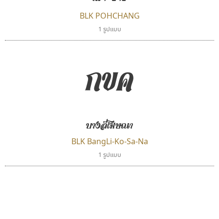
BLK POHCHANG
1 รูปแบบ
กขค
บางลี่โฆษณา
BLK BangLi-Ko-Sa-Na
1 รูปแบบ