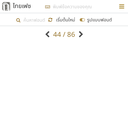
การในรูปแบบใหม่เพื่อใช้เป็นแนวทางในการศึกษารูป
ร่างหน้าตาของฟอนต์ไทยสำหรับการเรียนรู้เพื่อเริ่ม
เริ่มต้นใหม่
รูปแบบฟอนต์
สร้างฟอนต์ของตัวเอง ในเดือนมีนาคม พ.ศ. ๒๕๖๒ จึง
44 / 86
ได้เริ่ม ไทยเฟซ นี้ขึ้นมา
ตัวอักษรมีหัวขมวด
แบบตัวอักษรหัวบัว
แสดงผลแบบลิสต์
ตัวอักษรไม่มีหัวขมวด
แบบตัวอักษรหัวบอด
9
A
B
C
D
E
F
G
H
I
J
ฟอนต์ยอดนิยม
แบบตัวอักษรเกาหลี
เป้าหมายที่ยังคงดำเนินไปอยู่ คือการเพิ่มฟอนต์ไทย
K
L
M
N
O
P
Q
R
S
T
U
ฟอนต์ล้านดาวน์โหลด
แบบตัวอักษรเส้นขอบ
เข้าไปให้ได้อย่างน้อยเดือนละ ๓๐ ฟอนต์ นั่นหมายถึง
ระบบปฏิบัติการ
แบบตัวอักษรแฟนซี
V
W
Y
Z
อัตลักษณ์องค์กร
แบบตัวอักษรโบราณ
ปลายปี พ.ศ. ๒๕๖๒ จะมีฟอนต์ไม่ต่ำกว่า ๔๐๐ ฟอนต์ใน
แบบตัวการ์ตูน
แบบตัวเขียนพู่กัน
ก
ข
ค
จ
ฉ
ช
ซ
ฌ
ด
ต
ถ
ระบบ หวังว่า นอกจากจะเป็นประโยชน์ต่อตนเองแล้ว
แบบตัวดิสเพลย์
แบบตัวเนื้อความ
จะมีประโยชน์กับผู้อื่นได้บ้าง ไม่มากก็น้อย
แบบตัวประดิษฐ์
แบบตัวเหลี่ยม
ท
ธ
น
บ
ป
ผ
พ
ฟ
ภ
ม
ย
แบบตัวพิกเซล
แบบปลายมน
ร
ฤ
ล
ว
ศ
ส
ห
อ
ฮ
แบบตัวพิมพ์ดีด
แบบปลายแหลม
ขอขอบคุณ
แบบตัวมีเชิงฐาน
แบบปากกาหัวตัด
แบบตัวอักษรจีน
แบบฟอนต์ซิ่ง
แบบตัวอักษรซ้อนเงา
แบบลายมือผู้ใหญ่