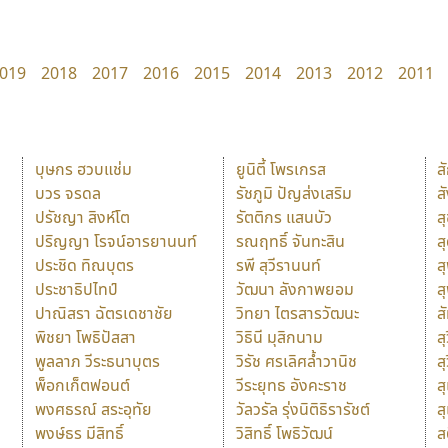
019
2018
2017
2016
2015
2014
2013
2012
2011
บุษกร ฮวบแช่ม
ยูนิตี้ โพรเกรส
ส
บวร จรดล
รัชภูมิ ปัญส่งเสริม
ส
ปรัชญา สิงห์โต
รัตติกร แสนบัว
ส
ปริญญา โรจน์อารยานนท์
รณฤทธิ์ จันทะสิน
ส
ประชิด ทิณบุตร
รพี สุวีรานนท์
ส
ประชาธิปไทป์
วัฒนา ลังกาพยอม
ส
ปาณิสรา ฉัตรเดชาชัย
วิทยา ไตรสารวัฒนะ
ส
พิชยา โพธิปัสสา
วิธินี มุสิกนาม
สุ
พูลลาภ วีระธนาบุตร
วิรัช ศรเลิศล้ำวานิช
ส
พ็อกเก็ตฟอนต์
วีระยุทธ อังคะราช
ส
พงศธรณ์ สระอุทัย
วัลวรัล รุ่งนิติธิรารัชต์
ส
พงษ์ธร มีสิทธิ์
วิสิทธิ์ โพธิวัฒน์
ส