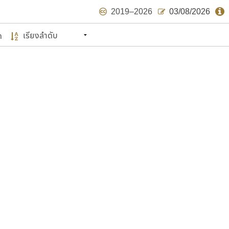
2019–2026
03/08/2026
ด
นหมายถึง ปลายปี พ.ศ. ๒๕๖๒ จะมีฟอนต์
ด้บ้าง ไม่มากก็น้อย
แบบตัวเขียนพู่กัน
แบบฟอนต์ซิ่ง
แบบตัวเนื้อความ
แบบลายมือผู้ใหญ่
S
T
U
V
W
Y
Z
แบบตัวเหลี่ยม
แบบลายมือวัยรุ่น
ย
แบบปลายมน
ร
ฤ
ล
ว
ศ
แบบลายมือเด็ก
ส
ห
อ
ฮ
แบบปลายแหลม
แบบอาลักษณ์
แบบปากกาหัวตัด
ษรไทย
์.คอม