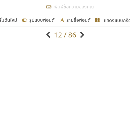
แสดงผลแบบลิสต์
ริ่มต้นใหม่
รูปแบบฟอนต์
รายชื่อฟอนต์
แสดงแบบกริ
รเพิ่มฟอนต์ไทยเข้าไปให้ได้อย่างน้อยเดือนละ ๓๐ ฟอนต์ นั่
12 / 86
นอกจากจะเป็นประโยชน์ต่อตนเองแล้ว จะมีประโยชน์กับผู้อื่นไ
แบบตัวอักษรจีน
แบบตัวอักษรหัวบัว
แบบตัวอักษรซ้อนเงา
แบบตัวอักษรหัวบอด
G
H
I
J
K
L
M
N
O
P
Q
R
แบบตัวอักษรย้อนยุค
แบบตัวอักษรเกาหลี
ขอขอบคุณ
ถ
แบบตัวอักษรล้านนา
ท
ธ
น
บ
ป
แบบตัวอักษรเส้นขอบ
ผ
พ
ฟ
ภ
ม
แบบตัวอักษรลาว
แบบตัวอักษรแฟนซี
แบบตัวอักษรสคริปท์
แบบตัวอักษรโบราณ
อกแบบฟอนต์ไทยทุกท่านที่สร้างสรรค์ผลงานเพื่อสืบสานอัก
อน ปรัชญา สิงห์โต ที่อนุญาตให้เผยแพร่ข้อมูลจาก ฟอนต