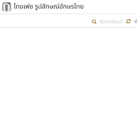
เริ่ม ไทยเฟซ นี้ขึ้นมา
เ
เป้าหมายที่ยังคงดำเนินไปอยู่ คือกา
ไม่ต่ำกว่า ๔๐๐ ฟอนต์ในระบบ หวังว่า 
ตัวอักษรมีหัวขมวด
แบบตัวการ์ตูน
ตัวอักษรไม่มีหัวขมวด
แบบตัวดิสเพลย์
9
A
B
C
D
E
F
ฟอนต์ยอดนิยม
แบบตัวประดิษฐ์
ฟอนต์ล้านดาวน์โหลด
ก
ข
ค
จ
ฉ
ช
แบบตัวพิกเซล
ซ
ฌ
ด
ต
ระบบปฏิบัติการ
แบบตัวพิมพ์ดีด
อัตลักษณ์องค์กร
แบบตัวมีเชิงฐาน
ผู้อ
คุณแ