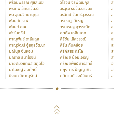
พร้อมพรรณ ศุขสุเมฆ
วิโรจน์ จิรพัฒนกุล
ส
พรเทพ ลัคนาวัฒน์
วรวุฒิ ธนวัฒนาวนิช
ส
พล อุดมวิทยานุกูล
วรวิทย์ จันทร์สุวรรณ
ส
ฟอนต์คราฟ
วรเชษฐ ดีใหญ่
ส
ฟอนต์.คอม
วรเศรษฐ สุวรรณิก
ส
ฟาร์มกรุ๊ป
ศุภกิจ เฉลิมลาภ
ส
ภาณุพันธุ์ ตะลันกูล
ศิริชัย เลิศวรวุฒิ
ส
ภาณุวัฒน์ อู้สกุลวัฒนา
ศิริน กันคล้อย
ส
มณีนุช จันหอม
ศิริภัสสร ศิริไล
ส
มณฑล ธนาโรจน์
ศรัณย์ น้อยเจริญ
ส
มายด์มิวแทนส์ สตูดิโอ
ศรัณยพัชร์ ธารีสิทธิ์
อ
มาโนชญ์ สมศักดิ์
ศฤงคาร ปัญญากิจ
อ
ยิ่งยศ วิภาณุรัตน์
ศศิกานต์ วงษ์อินทร์
อ
Naipol
TLWG
ช
O
Torsilp
ซ