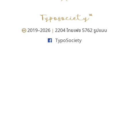
P
TS
PANI
Type Buthon
ฐ
PK
Typomancer
ฑ
PS
U
Q
UID
ด
2019–2026
2204 ไทยเฟซ 5762 รูปแบบ
|
R
UNK
ต
TypoSociety
S
UPC
ถ
Sarun’s
V
ท
SD
W
ธ
SOV
X
น
SP
Y
บ
Superstore
Z
ป
Surafont
zooddooz
ผ
T
ก
ฝ
TA
ข
TCHA
ค
TEPC
ง
ภ
TF
จ
ม