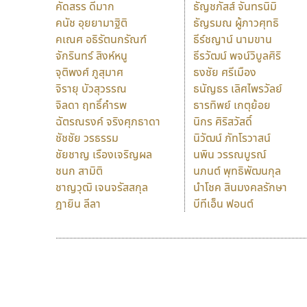
คัดสรร ดีมาก
ธัญชภัสส์ จันทรนิมิ
คนัช อุยยามาฐิติ
ธัญรมณ ผู้ภาวศุทธิ
คเณศ อธิรัตนกรัณฑ์
ธีร์ชญาน์ นามขาน
จักรินทร์ สิงห์หนู
ธีรวัฒน์ พจน์วิบูลศิริ
จุติพงศ์ ภูสุมาศ
ธงชัย ศรีเมือง
จิรายุ บัวสุวรรณ
ธนัญธร เลิศไพรวัลย์
จิลดา ฤทธิ์คำรพ
ธารทิพย์ เกตุย้อย
ฉัตรณรงค์ จริงศุภธาดา
นิกร ศิริสวัสดิ์
ชัชชัย วรธรรม
นิวัฒน์ ภัทโรวาสน์
ชัยชาญ เรืองเจริญผล
นพิน วรรณบูรณ์
ชนก สามิติ
นภนต์ พุทธิพัฒนกุล
ชาญวุฒิ เจนจรัสสกุล
นำโชค สินมงคลรักษา
ฎายิน ลีลา
บีทีเอ็น ฟอนต์
9 Fonts
F
A
Fontcraft