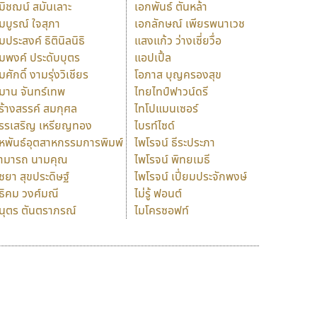
มิชฌน์ สมันเลาะ
เอกพันธ์ ตันหล้า
มบูรณ์ ใจสุภา
เอกลักษณ์ เพียรพนาเวช
มประสงค์ ธิตินิลนิธิ
แสงแก้ว ว่างเซี่ยวื่อ
มพงค์ ประดับบุตร
แอปเปิ้ล
มศักดิ์ งามรุ่งวิเชียร
โอภาส บุญครองสุข
มาน จันทร์เทพ
ไทยไทป์ฟาวน์ดรี
ร้างสรรค์ สมกุศล
ไทโปแมนเซอร์
รรเสริญ เหรียญทอง
ไบรท์ไซด์
หพันธ์อุตสาหกรรมการพิมพ์
ไพโรจน์ ธีระประภา
ามารถ นามคุณ
ไพโรจน์ พิทยเมธี
ิชยา สุขประดิษฐ์
ไพโรจน์ เปี่ยมประจักพงษ์
ธิคม วงศ์มณี
ไม่รู้ ฟอนต์
นุตร ตันตราภรณ์
ไมโครซอฟท์
ร
ฤ