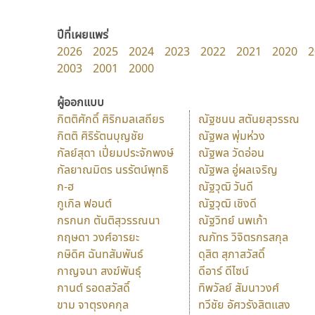
ปีที่เผยแพร่
2026
2025
2024
2023
2022
2021
2020
2
2003
2001
2000
ผู้ออกแบบ
กิตติศักดิ์ ศิริกมลเสถียร
ณัฐชนน สตันยสุวรรณ
กิตติ ศิริรัตนบุญชัย
ณัฐพล พุ่มห่วง
กัลย์สุดา เปี่ยมประจักพงษ์
ณัฐพล วัดอ่อน
กัลยาณมิตร นรรัตน์พุทธิ
ณัฐพล อู่ผลเจริญ
ก-ฮ
ณัฐวุฒิ วันดี
กูเกิล ฟอนต์
ณัฐวุฒิ เชิงดี
กรกนก ตันติสุวรรณนา
ณัฐวิทย์ นพเก้า
กฤษดา วงศ์อารยะ
ณภัทร วิจิตรกรสกุล
กษิดิศ ฉันทสัมพันธ์
ดุสิต สุภาสวัสดิ์
กาญจนา สงฆ์พันธุ์
ดีอาร์ ดีไซน์
กานต์ รอดสวัสดิ์
ทิพวัลย์ สัมนาวงศ์
ขาม จาตุรงคกุล
ทวีชัย อัศวรังสิตแสง