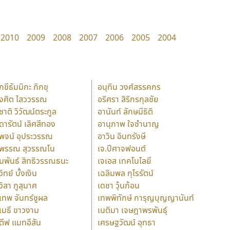
2010
2009
2008
2007
2006
2005
2004
ักขีธัมมิกะ ภิกขุ
อนุทิน วงศ์สรรคกร
ังศิต ไสววรรณ
อริศรา สิริกรกุลชัย
ุชาติ วิวัฒน์ตระกูล
อานันท์ ลักษมีธิติ
ุดารัตน์ เลิศสีทอง
อานุภาพ ใจชำนาญ
ุพจน์ อุประวรรณ
อาวิน อินทรังษี
ุพรรณ สุวรรณโน
เจ.ปีศาจฟอนต์
ัมพันธ์ สิทธิวรรณธนะ
เจเอส เทคโนโลยี
วิทย์ บั้งเงิน
เฉลิมพล กุไรรัตน์
ุวิสา ภูสุมาศ
เดชา วุ้นก้อน
ุเทพ จันทร์ชูผล
เทพพิทักษ์ การุญบุญญานันท์
ุเมธี ขาวงาม
เนติมา เจษฎาพรพันธุ์
ตีฟ แมทอีสัน
เศรษฐวัฒน์ อุทธา