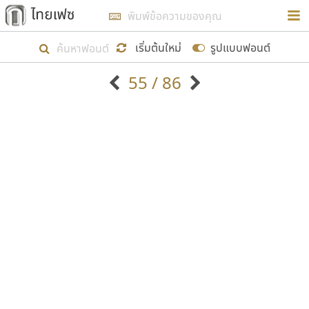
การในรูปแบบใหม่เพื่อใช้เป็นแนวทางในการศึกษารูป
ร่างหน้าตาของฟอนต์ไทยสำหรับการเรียนรู้เพื่อเริ่ม
เริ่มต้นใหม่
รูปแบบฟอนต์
สร้างฟอนต์ของตัวเอง ในเดือนมีนาคม พ.ศ. ๒๕๖๒ จึง
55 / 86
ได้เริ่ม ไทยเฟซ นี้ขึ้นมา
ตัวอักษรมีหัวขมวด
แบบตัวอักษรหัวบัว
แสดงผลแบบลิสต์
ตัวอักษรไม่มีหัวขมวด
แบบตัวอักษรหัวบอด
9
A
B
C
D
E
F
G
H
I
J
ฟอนต์ยอดนิยม
แบบตัวอักษรเกาหลี
เป้าหมายที่ยังคงดำเนินไปอยู่ คือการเพิ่มฟอนต์ไทย
K
L
M
N
O
P
Q
R
S
T
U
ฟอนต์ล้านดาวน์โหลด
แบบตัวอักษรเส้นขอบ
เข้าไปให้ได้อย่างน้อยเดือนละ ๓๐ ฟอนต์ นั่นหมายถึง
ระบบปฏิบัติการ
แบบตัวอักษรแฟนซี
V
W
Y
Z
อัตลักษณ์องค์กร
แบบตัวอักษรโบราณ
ปลายปี พ.ศ. ๒๕๖๒ จะมีฟอนต์ไม่ต่ำกว่า ๔๐๐ ฟอนต์ใน
แบบตัวการ์ตูน
แบบตัวเขียนพู่กัน
ก
ข
ค
จ
ฉ
ช
ซ
ฌ
ด
ต
ถ
ระบบ หวังว่า นอกจากจะเป็นประโยชน์ต่อตนเองแล้ว
แบบตัวดิสเพลย์
แบบตัวเนื้อความ
จะมีประโยชน์กับผู้อื่นได้บ้าง ไม่มากก็น้อย
แบบตัวประดิษฐ์
แบบตัวเหลี่ยม
ท
ธ
น
บ
ป
ผ
พ
ฟ
ภ
ม
ย
แบบตัวพิกเซล
แบบปลายมน
ร
ฤ
ล
ว
ศ
ส
ห
อ
ฮ
แบบตัวพิมพ์ดีด
แบบปลายแหลม
ขอขอบคุณ
แบบตัวมีเชิงฐาน
แบบปากกาหัวตัด
แบบตัวอักษรจีน
แบบฟอนต์ซิ่ง
แบบตัวอักษรซ้อนเงา
แบบลายมือผู้ใหญ่