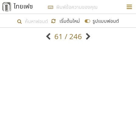
การในรูปแบบใหม่เพื่อใช้เป็นแนวทางในการศึกษารูป
ร่างหน้าตาของฟอนต์ไทยสำหรับการเรียนรู้เพื่อเริ่ม
เริ่มต้นใหม่
รูปแบบฟอนต์
สร้างฟอนต์ของตัวเอง ในเดือนมีนาคม พ.ศ. ๒๕๖๒ จึง
61 / 246
ได้เริ่ม ไทยเฟซ นี้ขึ้นมา
ตัวอักษรมีหัวขมวด
แบบตัวอักษรหัวบัว
แสดงผลแบบลิสต์
ตัวอักษรไม่มีหัวขมวด
แบบตัวอักษรหัวบอด
9
A
B
C
D
E
F
G
H
I
J
ฟอนต์ยอดนิยม
แบบตัวอักษรเกาหลี
เป้าหมายที่ยังคงดำเนินไปอยู่ คือการเพิ่มฟอนต์ไทย
K
L
M
N
O
P
Q
R
S
T
U
ฟอนต์ล้านดาวน์โหลด
แบบตัวอักษรเส้นขอบ
เข้าไปให้ได้อย่างน้อยเดือนละ ๓๐ ฟอนต์ นั่นหมายถึง
ระบบปฏิบัติการ
แบบตัวอักษรแฟนซี
V
W
Y
Z
อัตลักษณ์องค์กร
แบบตัวอักษรโบราณ
ปลายปี พ.ศ. ๒๕๖๒ จะมีฟอนต์ไม่ต่ำกว่า ๔๐๐ ฟอนต์ใน
แบบตัวการ์ตูน
แบบตัวเขียนพู่กัน
ก
ข
ค
จ
ฉ
ช
ซ
ฌ
ด
ต
ถ
ระบบ หวังว่า นอกจากจะเป็นประโยชน์ต่อตนเองแล้ว
แบบตัวดิสเพลย์
แบบตัวเนื้อความ
จะมีประโยชน์กับผู้อื่นได้บ้าง ไม่มากก็น้อย
แบบตัวประดิษฐ์
แบบตัวเหลี่ยม
ท
ธ
น
บ
ป
ผ
พ
ฟ
ภ
ม
ย
แบบตัวพิกเซล
แบบปลายมน
ร
ฤ
ล
ว
ศ
ส
ห
อ
ฮ
แบบตัวพิมพ์ดีด
แบบปลายแหลม
ขอขอบคุณ
แบบตัวมีเชิงฐาน
แบบปากกาหัวตัด
แบบตัวอักษรจีน
แบบฟอนต์ซิ่ง
แบบตัวอักษรซ้อนเงา
แบบลายมือผู้ใหญ่