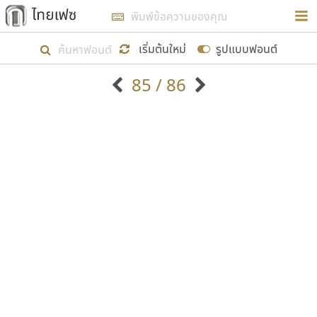
การในรูปแบบใหม่เพื่อใช้เป็นแนวทางในการศึกษารูป
ร่างหน้าตาของฟอนต์ไทยสำหรับการเรียนรู้เพื่อเริ่ม
เริ่มต้นใหม่
รูปแบบฟอนต์
สร้างฟอนต์ของตัวเอง ในเดือนมีนาคม พ.ศ. ๒๕๖๒ จึง
85 / 86
ได้เริ่ม ไทยเฟซ นี้ขึ้นมา
ตัวอักษรมีหัวขมวด
แบบตัวอักษรหัวบัว
แสดงผลแบบลิสต์
ตัวอักษรไม่มีหัวขมวด
แบบตัวอักษรหัวบอด
9
A
B
C
D
E
F
G
H
I
J
ฟอนต์ยอดนิยม
แบบตัวอักษรเกาหลี
เป้าหมายที่ยังคงดำเนินไปอยู่ คือการเพิ่มฟอนต์ไทย
K
L
M
N
O
P
Q
R
S
T
U
ฟอนต์ล้านดาวน์โหลด
แบบตัวอักษรเส้นขอบ
เข้าไปให้ได้อย่างน้อยเดือนละ ๓๐ ฟอนต์ นั่นหมายถึง
ระบบปฏิบัติการ
แบบตัวอักษรแฟนซี
V
W
Y
Z
อัตลักษณ์องค์กร
แบบตัวอักษรโบราณ
ปลายปี พ.ศ. ๒๕๖๒ จะมีฟอนต์ไม่ต่ำกว่า ๔๐๐ ฟอนต์ใน
แบบตัวการ์ตูน
แบบตัวเขียนพู่กัน
ก
ข
ค
จ
ฉ
ช
ซ
ฌ
ด
ต
ถ
ระบบ หวังว่า นอกจากจะเป็นประโยชน์ต่อตนเองแล้ว
แบบตัวดิสเพลย์
แบบตัวเนื้อความ
จะมีประโยชน์กับผู้อื่นได้บ้าง ไม่มากก็น้อย
แบบตัวประดิษฐ์
แบบตัวเหลี่ยม
ท
ธ
น
บ
ป
ผ
พ
ฟ
ภ
ม
ย
แบบตัวพิกเซล
แบบปลายมน
ร
ฤ
ล
ว
ศ
ส
ห
อ
ฮ
แบบตัวพิมพ์ดีด
แบบปลายแหลม
ขอขอบคุณ
แบบตัวมีเชิงฐาน
แบบปากกาหัวตัด
แบบตัวอักษรจีน
แบบฟอนต์ซิ่ง
แบบตัวอักษรซ้อนเงา
แบบลายมือผู้ใหญ่