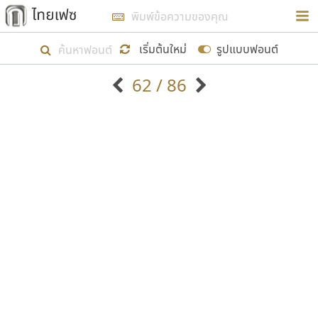
การในรูปแบบใหม่เพื่อใช้เป็นแนวทางในการศึกษารูป
ร่างหน้าตาของฟอนต์ไทยสำหรับการเรียนรู้เพื่อเริ่ม
เริ่มต้นใหม่
รูปแบบฟอนต์
สร้างฟอนต์ของตัวเอง ในเดือนมีนาคม พ.ศ. ๒๕๖๒ จึง
62 / 86
ได้เริ่ม ไทยเฟซ นี้ขึ้นมา
ตัวอักษรมีหัวขมวด
แบบตัวอักษรหัวบัว
แสดงผลแบบลิสต์
ตัวอักษรไม่มีหัวขมวด
แบบตัวอักษรหัวบอด
9
A
B
C
D
E
F
G
H
I
J
ฟอนต์ยอดนิยม
แบบตัวอักษรเกาหลี
เป้าหมายที่ยังคงดำเนินไปอยู่ คือการเพิ่มฟอนต์ไทย
K
L
M
N
O
P
Q
R
S
T
U
ฟอนต์ล้านดาวน์โหลด
แบบตัวอักษรเส้นขอบ
เข้าไปให้ได้อย่างน้อยเดือนละ ๓๐ ฟอนต์ นั่นหมายถึง
ระบบปฏิบัติการ
แบบตัวอักษรแฟนซี
V
W
Y
Z
อัตลักษณ์องค์กร
แบบตัวอักษรโบราณ
ปลายปี พ.ศ. ๒๕๖๒ จะมีฟอนต์ไม่ต่ำกว่า ๔๐๐ ฟอนต์ใน
แบบตัวการ์ตูน
แบบตัวเขียนพู่กัน
ก
ข
ค
จ
ฉ
ช
ซ
ฌ
ด
ต
ถ
ระบบ หวังว่า นอกจากจะเป็นประโยชน์ต่อตนเองแล้ว
แบบตัวดิสเพลย์
แบบตัวเนื้อความ
จะมีประโยชน์กับผู้อื่นได้บ้าง ไม่มากก็น้อย
แบบตัวประดิษฐ์
แบบตัวเหลี่ยม
ท
ธ
น
บ
ป
ผ
พ
ฟ
ภ
ม
ย
แบบตัวพิกเซล
แบบปลายมน
ร
ฤ
ล
ว
ศ
ส
ห
อ
ฮ
แบบตัวพิมพ์ดีด
แบบปลายแหลม
ขอขอบคุณ
แบบตัวมีเชิงฐาน
แบบปากกาหัวตัด
แบบตัวอักษรจีน
แบบฟอนต์ซิ่ง
แบบตัวอักษรซ้อนเงา
แบบลายมือผู้ใหญ่