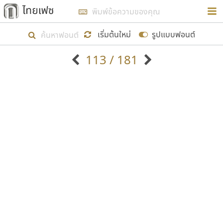
การในรูปแบบใหม่เพื่อใช้เป็นแนวทางในการศึกษารูป
ร่างหน้าตาของฟอนต์ไทยสำหรับการเรียนรู้เพื่อเริ่ม
เริ่มต้นใหม่
รูปแบบฟอนต์
สร้างฟอนต์ของตัวเอง ในเดือนมีนาคม พ.ศ. ๒๕๖๒ จึง
113 / 181
ได้เริ่ม ไทยเฟซ นี้ขึ้นมา
ตัวอักษรมีหัวขมวด
แบบตัวอักษรหัวบัว
แสดงผลแบบลิสต์
ตัวอักษรไม่มีหัวขมวด
แบบตัวอักษรหัวบอด
9
A
B
C
D
E
F
G
H
I
J
ฟอนต์ยอดนิยม
แบบตัวอักษรเกาหลี
เป้าหมายที่ยังคงดำเนินไปอยู่ คือการเพิ่มฟอนต์ไทย
K
L
M
N
O
P
Q
R
S
T
U
ฟอนต์ล้านดาวน์โหลด
แบบตัวอักษรเส้นขอบ
เข้าไปให้ได้อย่างน้อยเดือนละ ๓๐ ฟอนต์ นั่นหมายถึง
ระบบปฏิบัติการ
แบบตัวอักษรแฟนซี
V
W
Y
Z
อัตลักษณ์องค์กร
แบบตัวอักษรโบราณ
ปลายปี พ.ศ. ๒๕๖๒ จะมีฟอนต์ไม่ต่ำกว่า ๔๐๐ ฟอนต์ใน
แบบตัวการ์ตูน
แบบตัวเขียนพู่กัน
ก
ข
ค
จ
ฉ
ช
ซ
ฌ
ด
ต
ถ
ระบบ หวังว่า นอกจากจะเป็นประโยชน์ต่อตนเองแล้ว
แบบตัวดิสเพลย์
แบบตัวเนื้อความ
จะมีประโยชน์กับผู้อื่นได้บ้าง ไม่มากก็น้อย
แบบตัวประดิษฐ์
แบบตัวเหลี่ยม
ท
ธ
น
บ
ป
ผ
พ
ฟ
ภ
ม
ย
แบบตัวพิกเซล
แบบปลายมน
ร
ฤ
ล
ว
ศ
ส
ห
อ
ฮ
แบบตัวพิมพ์ดีด
แบบปลายแหลม
ขอขอบคุณ
แบบตัวมีเชิงฐาน
แบบปากกาหัวตัด
แบบตัวอักษรจีน
แบบฟอนต์ซิ่ง
แบบตัวอักษรซ้อนเงา
แบบลายมือผู้ใหญ่