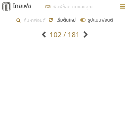
การในรูปแบบใหม่เพื่อใช้เป็นแนวทางในการศึกษารูป
ร่างหน้าตาของฟอนต์ไทยสำหรับการเรียนรู้เพื่อเริ่ม
เริ่มต้นใหม่
รูปแบบฟอนต์
สร้างฟอนต์ของตัวเอง ในเดือนมีนาคม พ.ศ. ๒๕๖๒ จึง
102 / 181
ได้เริ่ม ไทยเฟซ นี้ขึ้นมา
ตัวอักษรมีหัวขมวด
แบบตัวอักษรหัวบัว
แสดงผลแบบลิสต์
ตัวอักษรไม่มีหัวขมวด
แบบตัวอักษรหัวบอด
9
A
B
C
D
E
F
G
H
I
J
ฟอนต์ยอดนิยม
แบบตัวอักษรเกาหลี
เป้าหมายที่ยังคงดำเนินไปอยู่ คือการเพิ่มฟอนต์ไทย
K
L
M
N
O
P
Q
R
S
T
U
ฟอนต์ล้านดาวน์โหลด
แบบตัวอักษรเส้นขอบ
เข้าไปให้ได้อย่างน้อยเดือนละ ๓๐ ฟอนต์ นั่นหมายถึง
ระบบปฏิบัติการ
แบบตัวอักษรแฟนซี
V
W
Y
Z
อัตลักษณ์องค์กร
แบบตัวอักษรโบราณ
ปลายปี พ.ศ. ๒๕๖๒ จะมีฟอนต์ไม่ต่ำกว่า ๔๐๐ ฟอนต์ใน
แบบตัวการ์ตูน
แบบตัวเขียนพู่กัน
ก
ข
ค
จ
ฉ
ช
ซ
ฌ
ด
ต
ถ
ระบบ หวังว่า นอกจากจะเป็นประโยชน์ต่อตนเองแล้ว
แบบตัวดิสเพลย์
แบบตัวเนื้อความ
จะมีประโยชน์กับผู้อื่นได้บ้าง ไม่มากก็น้อย
แบบตัวประดิษฐ์
แบบตัวเหลี่ยม
ท
ธ
น
บ
ป
ผ
พ
ฟ
ภ
ม
ย
แบบตัวพิกเซล
แบบปลายมน
ร
ฤ
ล
ว
ศ
ส
ห
อ
ฮ
แบบตัวพิมพ์ดีด
แบบปลายแหลม
ขอขอบคุณ
แบบตัวมีเชิงฐาน
แบบปากกาหัวตัด
แบบตัวอักษรจีน
แบบฟอนต์ซิ่ง
แบบตัวอักษรซ้อนเงา
แบบลายมือผู้ใหญ่