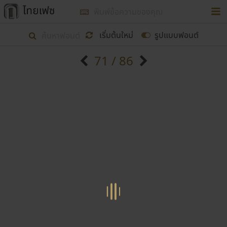
การในรูปแบบใหม่เพื่อใช้เป็นแนวทางในการศึกษารูป
ร่างหน้าตาของฟอนต์ไทยสำหรับการเรียนรู้เพื่อเริ่ม
เริ่มต้นใหม่
รูปแบบฟอนต์
สร้างฟอนต์ของตัวเอง ในเดือนมีนาคม พ.ศ. ๒๕๖๒ จึง
71 / 86
ได้เริ่ม ไทยเฟซ นี้ขึ้นมา
ตัวอักษรมีหัวขมวด
แบบตัวอักษรหัวบัว
แสดงผลแบบลิสต์
ตัวอักษรไม่มีหัวขมวด
แบบตัวอักษรหัวบอด
9
A
B
C
D
E
F
G
H
I
J
ฟอนต์ยอดนิยม
แบบตัวอักษรเกาหลี
เป้าหมายที่ยังคงดำเนินไปอยู่ คือการเพิ่มฟอนต์ไทย
K
L
M
N
O
P
Q
R
S
T
U
ฟอนต์ล้านดาวน์โหลด
แบบตัวอักษรเส้นขอบ
เข้าไปให้ได้อย่างน้อยเดือนละ ๓๐ ฟอนต์ นั่นหมายถึง
ระบบปฏิบัติการ
แบบตัวอักษรแฟนซี
V
W
Y
Z
อัตลักษณ์องค์กร
แบบตัวอักษรโบราณ
ปลายปี พ.ศ. ๒๕๖๒ จะมีฟอนต์ไม่ต่ำกว่า ๔๐๐ ฟอนต์ใน
แบบตัวการ์ตูน
แบบตัวเขียนพู่กัน
ก
ข
ค
จ
ฉ
ช
ซ
ฌ
ด
ต
ถ
ระบบ หวังว่า นอกจากจะเป็นประโยชน์ต่อตนเองแล้ว
แบบตัวดิสเพลย์
แบบตัวเนื้อความ
จะมีประโยชน์กับผู้อื่นได้บ้าง ไม่มากก็น้อย
แบบตัวประดิษฐ์
แบบตัวเหลี่ยม
ท
ธ
น
บ
ป
ผ
พ
ฟ
ภ
ม
ย
แบบตัวพิกเซล
แบบปลายมน
ร
ฤ
ล
ว
ศ
ส
ห
อ
ฮ
แบบตัวพิมพ์ดีด
แบบปลายแหลม
ขอขอบคุณ
แบบตัวมีเชิงฐาน
แบบปากกาหัวตัด
แบบตัวอักษรจีน
แบบฟอนต์ซิ่ง
แบบตัวอักษรซ้อนเงา
แบบลายมือผู้ใหญ่