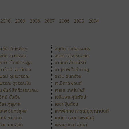
2010
2009
2008
2007
2006
2005
2004
ักขีธัมมิกะ ภิกขุ
อนุทิน วงศ์สรรคกร
ังศิต ไสววรรณ
อริศรา สิริกรกุลชัย
ุชาติ วิวัฒน์ตระกูล
อานันท์ ลักษมีธิติ
ุดารัตน์ เลิศสีทอง
อานุภาพ ใจชำนาญ
ุพจน์ อุประวรรณ
อาวิน อินทรังษี
ุพรรณ สุวรรณโน
เจ.ปีศาจฟอนต์
ัมพันธ์ สิทธิวรรณธนะ
เจเอส เทคโนโลยี
วิทย์ บั้งเงิน
เฉลิมพล กุไรรัตน์
ุวิสา ภูสุมาศ
เดชา วุ้นก้อน
ุเทพ จันทร์ชูผล
เทพพิทักษ์ การุญบุญญานันท์
ุเมธี ขาวงาม
เนติมา เจษฎาพรพันธุ์
ตีฟ แมทอีสัน
เศรษฐวัฒน์ อุทธา