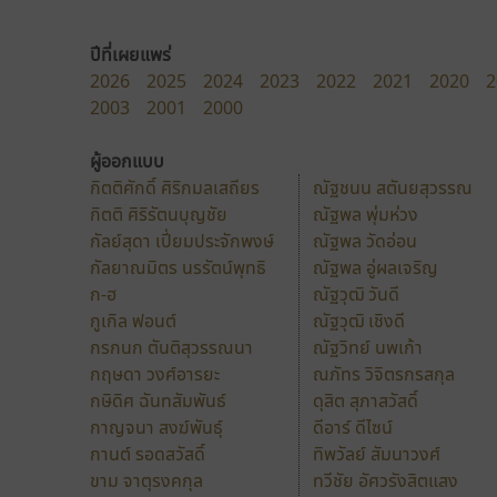
ปีที่เผยแพร่
2026
2025
2024
2023
2022
2021
2020
2
2003
2001
2000
ผู้ออกแบบ
กิตติศักดิ์ ศิริกมลเสถียร
ณัฐชนน สตันยสุวรรณ
กิตติ ศิริรัตนบุญชัย
ณัฐพล พุ่มห่วง
กัลย์สุดา เปี่ยมประจักพงษ์
ณัฐพล วัดอ่อน
กัลยาณมิตร นรรัตน์พุทธิ
ณัฐพล อู่ผลเจริญ
ก-ฮ
ณัฐวุฒิ วันดี
กูเกิล ฟอนต์
ณัฐวุฒิ เชิงดี
กรกนก ตันติสุวรรณนา
ณัฐวิทย์ นพเก้า
กฤษดา วงศ์อารยะ
ณภัทร วิจิตรกรสกุล
กษิดิศ ฉันทสัมพันธ์
ดุสิต สุภาสวัสดิ์
กาญจนา สงฆ์พันธุ์
ดีอาร์ ดีไซน์
กานต์ รอดสวัสดิ์
ทิพวัลย์ สัมนาวงศ์
ขาม จาตุรงคกุล
ทวีชัย อัศวรังสิตแสง