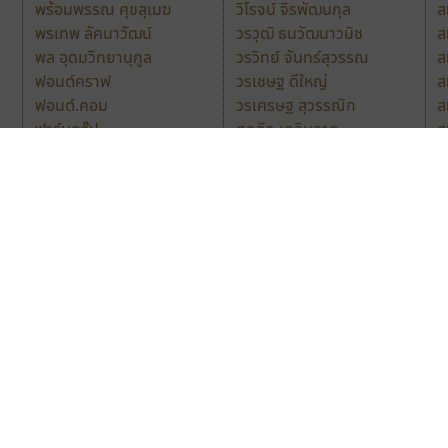
พร้อมพรรณ ศุขสุเมฆ
วิโรจน์ จิรพัฒนกุล
ส
พรเทพ ลัคนาวัฒน์
วรวุฒิ ธนวัฒนาวนิช
ส
พล อุดมวิทยานุกูล
วรวิทย์ จันทร์สุวรรณ
ส
ฟอนต์คราฟ
วรเชษฐ ดีใหญ่
ส
ฟอนต์.คอม
วรเศรษฐ สุวรรณิก
ส
ฟาร์มกรุ๊ป
ศุภกิจ เฉลิมลาภ
ส
ภาณุพันธุ์ ตะลันกูล
ศิริชัย เลิศวรวุฒิ
ส
ภาณุวัฒน์ อู้สกุลวัฒนา
ศิริน กันคล้อย
ส
มณีนุช จันหอม
ศิริภัสสร ศิริไล
ส
มณฑล ธนาโรจน์
ศรัณย์ น้อยเจริญ
ส
มายด์มิวแทนส์ สตูดิโอ
ศรัณยพัชร์ ธารีสิทธิ์
อ
มาโนชญ์ สมศักดิ์
ศฤงคาร ปัญญากิจ
อ
ยิ่งยศ วิภาณุรัตน์
ศศิกานต์ วงษ์อินทร์
อ
Naipol
TLWG
ช
O
Torsilp
ซ