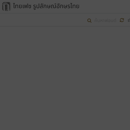
เริ่ม ไทยเฟซ นี้ขึ้นมา
เ
เป้าหมายที่ยังคงดำเนินไปอยู่ คือกา
ไม่ต่ำกว่า ๔๐๐ ฟอนต์ในระบบ หวังว่า 
ตัวอักษรมีหัวขมวด
แบบตัวการ์ตูน
ตัวอักษรไม่มีหัวขมวด
แบบตัวดิสเพลย์
9
A
B
C
D
E
F
ฟอนต์ยอดนิยม
แบบตัวประดิษฐ์
ฟอนต์ล้านดาวน์โหลด
ก
ข
ค
จ
ฉ
ช
แบบตัวพิกเซล
ซ
ฌ
ด
ต
ระบบปฏิบัติการ
แบบตัวพิมพ์ดีด
อัตลักษณ์องค์กร
แบบตัวมีเชิงฐาน
ผู้อ
คุณแ