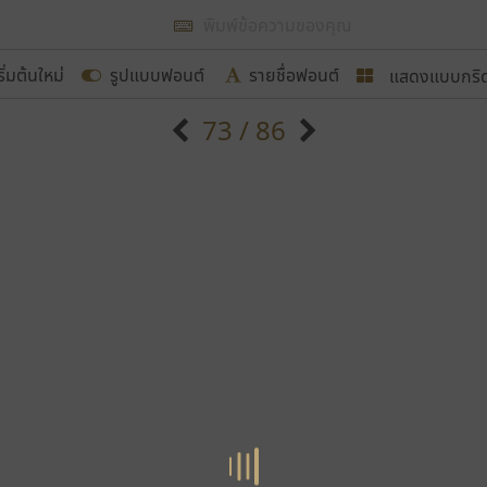
แสดงผลแบบลิสต์
ริ่มต้นใหม่
รูปแบบฟอนต์
รายชื่อฟอนต์
แสดงแบบกริ
รเพิ่มฟอนต์ไทยเข้าไปให้ได้อย่างน้อยเดือนละ ๓๐ ฟอนต์ นั่
73 / 86
นอกจากจะเป็นประโยชน์ต่อตนเองแล้ว จะมีประโยชน์กับผู้อื่นไ
แบบตัวอักษรจีน
แบบตัวอักษรหัวบัว
แบบตัวอักษรซ้อนเงา
แบบตัวอักษรหัวบอด
G
H
I
J
K
L
M
N
O
P
Q
R
แบบตัวอักษรย้อนยุค
แบบตัวอักษรเกาหลี
ขอขอบคุณ
ถ
แบบตัวอักษรล้านนา
ท
ธ
น
บ
ป
แบบตัวอักษรเส้นขอบ
ผ
พ
ฟ
ภ
ม
แบบตัวอักษรลาว
แบบตัวอักษรแฟนซี
แบบตัวอักษรสคริปท์
แบบตัวอักษรโบราณ
อกแบบฟอนต์ไทยทุกท่านที่สร้างสรรค์ผลงานเพื่อสืบสานอัก
อน ปรัชญา สิงห์โต ที่อนุญาตให้เผยแพร่ข้อมูลจาก ฟอนต