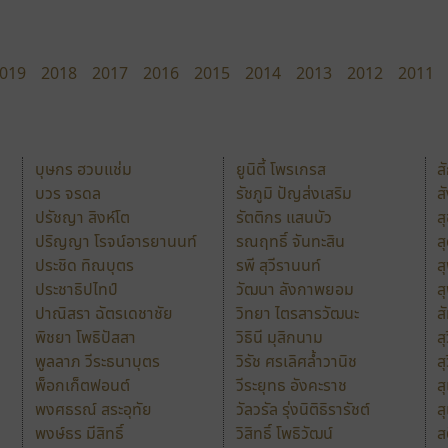
019
2018
2017
2016
2015
2014
2013
2012
2011
บุษกร ฮวบแช่ม
ยูนิตี้ โพรเกรส
ส
บวร จรดล
รัชภูมิ ปัญส่งเสริม
ส
ปรัชญา สิงห์โต
รัตติกร แสนบัว
ส
ปริญญา โรจน์อารยานนท์
รณฤทธิ์ จันทะสิน
ส
ประชิด ทิณบุตร
รพี สุวีรานนท์
ส
ประชาธิปไทป์
วัฒนา ลังกาพยอม
ส
ปาณิสรา ฉัตรเดชาชัย
วิทยา ไตรสารวัฒนะ
ส
พิชยา โพธิปัสสา
วิธินี มุสิกนาม
สุ
พูลลาภ วีระธนาบุตร
วิรัช ศรเลิศล้ำวานิช
ส
พ็อกเก็ตฟอนต์
วีระยุทธ อังคะราช
ส
พงศธรณ์ สระอุทัย
วัลวรัล รุ่งนิติธิรารัชต์
ส
พงษ์ธร มีสิทธิ์
วิสิทธิ์ โพธิวัฒน์
ส