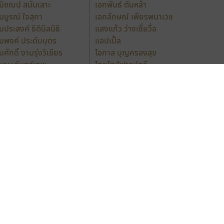
มิชฌน์ สมันเลาะ
เอกพันธ์ ตันหล้า
มบูรณ์ ใจสุภา
เอกลักษณ์ เพียรพนาเวช
มประสงค์ ธิตินิลนิธิ
แสงแก้ว ว่างเซี่ยวื่อ
มพงค์ ประดับบุตร
แอปเปิ้ล
มศักดิ์ งามรุ่งวิเชียร
โอภาส บุญครองสุข
มาน จันทร์เทพ
ไทยไทป์ฟาวน์ดรี
ร้างสรรค์ สมกุศล
ไทโปแมนเซอร์
รรเสริญ เหรียญทอง
ไบรท์ไซด์
หพันธ์อุตสาหกรรมการพิมพ์
ไพโรจน์ ธีระประภา
ามารถ นามคุณ
ไพโรจน์ พิทยเมธี
ิชยา สุขประดิษฐ์
ไพโรจน์ เปี่ยมประจักพงษ์
ธิคม วงศ์มณี
ไม่รู้ ฟอนต์
นุตร ตันตราภรณ์
ไมโครซอฟท์
ร
ฤ