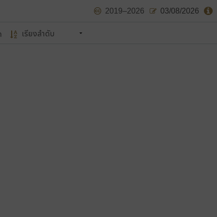
2019–2026
03/08/2026
ด
นหมายถึง ปลายปี พ.ศ. ๒๕๖๒ จะมีฟอนต์
ด้บ้าง ไม่มากก็น้อย
แบบตัวเขียนพู่กัน
แบบฟอนต์ซิ่ง
แบบตัวเนื้อความ
แบบลายมือผู้ใหญ่
S
T
U
V
W
Y
Z
แบบตัวเหลี่ยม
แบบลายมือวัยรุ่น
ย
แบบปลายมน
ร
ฤ
ล
ว
ศ
แบบลายมือเด็ก
ส
ห
อ
ฮ
แบบปลายแหลม
แบบอาลักษณ์
แบบปากกาหัวตัด
ษรไทย
์.คอม