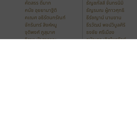
คัดสรร ดีมาก
ธัญชภัสส์ จันทรนิมิ
คนัช อุยยามาฐิติ
ธัญรมณ ผู้ภาวศุทธิ
คเณศ อธิรัตนกรัณฑ์
ธีร์ชญาน์ นามขาน
จักรินทร์ สิงห์หนู
ธีรวัฒน์ พจน์วิบูลศิริ
จุติพงศ์ ภูสุมาศ
ธงชัย ศรีเมือง
จิรายุ บัวสุวรรณ
ธนัญธร เลิศไพรวัลย์
จิลดา ฤทธิ์คำรพ
ธารทิพย์ เกตุย้อย
ฉัตรณรงค์ จริงศุภธาดา
นิกร ศิริสวัสดิ์
ชัชชัย วรธรรม
นิวัฒน์ ภัทโรวาสน์
ชัยชาญ เรืองเจริญผล
นพิน วรรณบูรณ์
ชนก สามิติ
นภนต์ พุทธิพัฒนกุล
ชาญวุฒิ เจนจรัสสกุล
นำโชค สินมงคลรักษา
ฎายิน ลีลา
บีทีเอ็น ฟอนต์
9 Fonts
F
A
Fontcraft