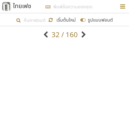
การในรูปแบบใหม่เพื่อใช้เป็นแนวทางในการศึกษารูป
ร่างหน้าตาของฟอนต์ไทยสำหรับการเรียนรู้เพื่อเริ่ม
เริ่มต้นใหม่
รูปแบบฟอนต์
สร้างฟอนต์ของตัวเอง ในเดือนมีนาคม พ.ศ. ๒๕๖๒ จึง
32 / 160
ได้เริ่ม ไทยเฟซ นี้ขึ้นมา
ตัวอักษรมีหัวขมวด
แบบตัวอักษรหัวบัว
แสดงผลแบบลิสต์
ตัวอักษรไม่มีหัวขมวด
แบบตัวอักษรหัวบอด
9
A
B
C
D
E
F
G
H
I
J
ฟอนต์ยอดนิยม
แบบตัวอักษรเกาหลี
เป้าหมายที่ยังคงดำเนินไปอยู่ คือการเพิ่มฟอนต์ไทย
K
L
M
N
O
P
Q
R
S
T
U
ฟอนต์ล้านดาวน์โหลด
แบบตัวอักษรเส้นขอบ
เข้าไปให้ได้อย่างน้อยเดือนละ ๓๐ ฟอนต์ นั่นหมายถึง
ระบบปฏิบัติการ
แบบตัวอักษรแฟนซี
V
W
Y
Z
อัตลักษณ์องค์กร
แบบตัวอักษรโบราณ
ปลายปี พ.ศ. ๒๕๖๒ จะมีฟอนต์ไม่ต่ำกว่า ๔๐๐ ฟอนต์ใน
แบบตัวการ์ตูน
แบบตัวเขียนพู่กัน
ก
ข
ค
จ
ฉ
ช
ซ
ฌ
ด
ต
ถ
ระบบ หวังว่า นอกจากจะเป็นประโยชน์ต่อตนเองแล้ว
แบบตัวดิสเพลย์
แบบตัวเนื้อความ
จะมีประโยชน์กับผู้อื่นได้บ้าง ไม่มากก็น้อย
แบบตัวประดิษฐ์
แบบตัวเหลี่ยม
ท
ธ
น
บ
ป
ผ
พ
ฟ
ภ
ม
ย
แบบตัวพิกเซล
แบบปลายมน
ร
ฤ
ล
ว
ศ
ส
ห
อ
ฮ
แบบตัวพิมพ์ดีด
แบบปลายแหลม
ขอขอบคุณ
แบบตัวมีเชิงฐาน
แบบปากกาหัวตัด
แบบตัวอักษรจีน
แบบฟอนต์ซิ่ง
แบบตัวอักษรซ้อนเงา
แบบลายมือผู้ใหญ่