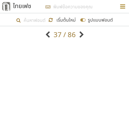
การในรูปแบบใหม่เพื่อใช้เป็นแนวทางในการศึกษารูป
ร่างหน้าตาของฟอนต์ไทยสำหรับการเรียนรู้เพื่อเริ่ม
เริ่มต้นใหม่
รูปแบบฟอนต์
สร้างฟอนต์ของตัวเอง ในเดือนมีนาคม พ.ศ. ๒๕๖๒ จึง
37 / 86
ได้เริ่ม ไทยเฟซ นี้ขึ้นมา
ตัวอักษรมีหัวขมวด
แบบตัวอักษรหัวบัว
แสดงผลแบบลิสต์
ตัวอักษรไม่มีหัวขมวด
แบบตัวอักษรหัวบอด
9
A
B
C
D
E
F
G
H
I
J
ฟอนต์ยอดนิยม
แบบตัวอักษรเกาหลี
เป้าหมายที่ยังคงดำเนินไปอยู่ คือการเพิ่มฟอนต์ไทย
K
L
M
N
O
P
Q
R
S
T
U
ฟอนต์ล้านดาวน์โหลด
แบบตัวอักษรเส้นขอบ
เข้าไปให้ได้อย่างน้อยเดือนละ ๓๐ ฟอนต์ นั่นหมายถึง
ระบบปฏิบัติการ
แบบตัวอักษรแฟนซี
V
W
Y
Z
อัตลักษณ์องค์กร
แบบตัวอักษรโบราณ
ปลายปี พ.ศ. ๒๕๖๒ จะมีฟอนต์ไม่ต่ำกว่า ๔๐๐ ฟอนต์ใน
แบบตัวการ์ตูน
แบบตัวเขียนพู่กัน
ก
ข
ค
จ
ฉ
ช
ซ
ฌ
ด
ต
ถ
ระบบ หวังว่า นอกจากจะเป็นประโยชน์ต่อตนเองแล้ว
แบบตัวดิสเพลย์
แบบตัวเนื้อความ
จะมีประโยชน์กับผู้อื่นได้บ้าง ไม่มากก็น้อย
แบบตัวประดิษฐ์
แบบตัวเหลี่ยม
ท
ธ
น
บ
ป
ผ
พ
ฟ
ภ
ม
ย
แบบตัวพิกเซล
แบบปลายมน
ร
ฤ
ล
ว
ศ
ส
ห
อ
ฮ
แบบตัวพิมพ์ดีด
แบบปลายแหลม
ขอขอบคุณ
แบบตัวมีเชิงฐาน
แบบปากกาหัวตัด
แบบตัวอักษรจีน
แบบฟอนต์ซิ่ง
แบบตัวอักษรซ้อนเงา
แบบลายมือผู้ใหญ่