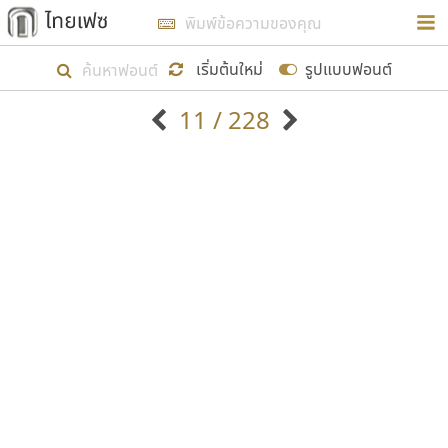
การในรูปแบบใหม่เพื่อใช้เป็นแนวทางในการศึกษารูป
ร่างหน้าตาของฟอนต์ไทยสำหรับการเรียนรู้เพื่อเริ่ม
เริ่มต้นใหม่
รูปแบบฟอนต์
สร้างฟอนต์ของตัวเอง ในเดือนมีนาคม พ.ศ. ๒๕๖๒ จึง
11 / 228
ได้เริ่ม ไทยเฟซ นี้ขึ้นมา
ตัวอักษรมีหัวขมวด
แบบตัวอักษรหัวบัว
แสดงผลแบบลิสต์
ตัวอักษรไม่มีหัวขมวด
แบบตัวอักษรหัวบอด
9
A
B
C
D
E
F
G
H
I
J
ฟอนต์ยอดนิยม
แบบตัวอักษรเกาหลี
เป้าหมายที่ยังคงดำเนินไปอยู่ คือการเพิ่มฟอนต์ไทย
K
L
M
N
O
P
Q
R
S
T
U
ฟอนต์ล้านดาวน์โหลด
แบบตัวอักษรเส้นขอบ
เข้าไปให้ได้อย่างน้อยเดือนละ ๓๐ ฟอนต์ นั่นหมายถึง
ระบบปฏิบัติการ
แบบตัวอักษรแฟนซี
V
W
Y
Z
อัตลักษณ์องค์กร
แบบตัวอักษรโบราณ
ปลายปี พ.ศ. ๒๕๖๒ จะมีฟอนต์ไม่ต่ำกว่า ๔๐๐ ฟอนต์ใน
แบบตัวการ์ตูน
แบบตัวเขียนพู่กัน
ก
ข
ค
จ
ฉ
ช
ซ
ฌ
ด
ต
ถ
ระบบ หวังว่า นอกจากจะเป็นประโยชน์ต่อตนเองแล้ว
แบบตัวดิสเพลย์
แบบตัวเนื้อความ
จะมีประโยชน์กับผู้อื่นได้บ้าง ไม่มากก็น้อย
แบบตัวประดิษฐ์
แบบตัวเหลี่ยม
ท
ธ
น
บ
ป
ผ
พ
ฟ
ภ
ม
ย
แบบตัวพิกเซล
แบบปลายมน
ร
ฤ
ล
ว
ศ
ส
ห
อ
ฮ
แบบตัวพิมพ์ดีด
แบบปลายแหลม
ขอขอบคุณ
แบบตัวมีเชิงฐาน
แบบปากกาหัวตัด
แบบตัวอักษรจีน
แบบฟอนต์ซิ่ง
แบบตัวอักษรซ้อนเงา
แบบลายมือผู้ใหญ่