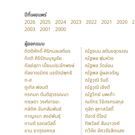
ปีที่เผยแพร่
2026
2025
2024
2023
2022
2021
2020
2
2003
2001
2000
ผู้ออกแบบ
กิตติศักดิ์ ศิริกมลเสถียร
ณัฐชนน สตันยสุวรรณ
กิตติ ศิริรัตนบุญชัย
ณัฐพล พุ่มห่วง
กัลย์สุดา เปี่ยมประจักพงษ์
ณัฐพล วัดอ่อน
กัลยาณมิตร นรรัตน์พุทธิ
ณัฐพล อู่ผลเจริญ
ก-ฮ
ณัฐวุฒิ วันดี
กูเกิล ฟอนต์
ณัฐวุฒิ เชิงดี
กรกนก ตันติสุวรรณนา
ณัฐวิทย์ นพเก้า
กฤษดา วงศ์อารยะ
ณภัทร วิจิตรกรสกุล
กษิดิศ ฉันทสัมพันธ์
ดุสิต สุภาสวัสดิ์
กาญจนา สงฆ์พันธุ์
ดีอาร์ ดีไซน์
กานต์ รอดสวัสดิ์
ทิพวัลย์ สัมนาวงศ์
ขาม จาตุรงคกุล
ทวีชัย อัศวรังสิตแสง