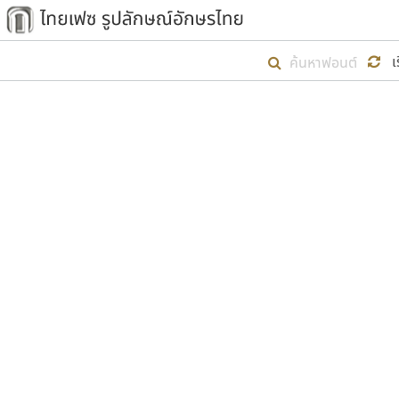
เริ่ม ไทยเฟซ นี้ขึ้นมา
เ
เป้าหมายที่ยังคงดำเนินไปอยู่ คือกา
ไม่ต่ำกว่า ๔๐๐ ฟอนต์ในระบบ หวังว่า 
ตัวอักษรมีหัวขมวด
แบบตัวการ์ตูน
ตัวอักษรไม่มีหัวขมวด
แบบตัวดิสเพลย์
9
A
B
C
D
E
F
ฟอนต์ยอดนิยม
แบบตัวประดิษฐ์
ฟอนต์ล้านดาวน์โหลด
ก
ข
ค
จ
ฉ
ช
แบบตัวพิกเซล
ซ
ฌ
ด
ต
ระบบปฏิบัติการ
แบบตัวพิมพ์ดีด
อัตลักษณ์องค์กร
แบบตัวมีเชิงฐาน
ผู้อ
คุณแ