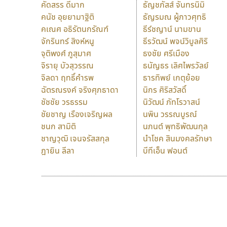
คัดสรร ดีมาก
ธัญชภัสส์ จันทรนิมิ
คนัช อุยยามาฐิติ
ธัญรมณ ผู้ภาวศุทธิ
คเณศ อธิรัตนกรัณฑ์
ธีร์ชญาน์ นามขาน
จักรินทร์ สิงห์หนู
ธีรวัฒน์ พจน์วิบูลศิริ
จุติพงศ์ ภูสุมาศ
ธงชัย ศรีเมือง
จิรายุ บัวสุวรรณ
ธนัญธร เลิศไพรวัลย์
จิลดา ฤทธิ์คำรพ
ธารทิพย์ เกตุย้อย
ฉัตรณรงค์ จริงศุภธาดา
นิกร ศิริสวัสดิ์
ชัชชัย วรธรรม
นิวัฒน์ ภัทโรวาสน์
ชัยชาญ เรืองเจริญผล
นพิน วรรณบูรณ์
ชนก สามิติ
นภนต์ พุทธิพัฒนกุล
ชาญวุฒิ เจนจรัสสกุล
นำโชค สินมงคลรักษา
ฎายิน ลีลา
บีทีเอ็น ฟอนต์
9 Fonts
F
A
Fontcraft