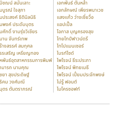
มิชฌน์ สมันเลาะ
เอกพันธ์ ตันหล้า
มบูรณ์ ใจสุภา
เอกลักษณ์ เพียรพนาเวช
มประสงค์ ธิตินิลนิธิ
แสงแก้ว ว่างเซี่ยวื่อ
มพงค์ ประดับบุตร
แอปเปิ้ล
มศักดิ์ งามรุ่งวิเชียร
โอภาส บุญครองสุข
มาน จันทร์เทพ
ไทยไทป์ฟาวน์ดรี
ร้างสรรค์ สมกุศล
ไทโปแมนเซอร์
รรเสริญ เหรียญทอง
ไบรท์ไซด์
หพันธ์อุตสาหกรรมการพิมพ์
ไพโรจน์ ธีระประภา
ามารถ นามคุณ
ไพโรจน์ พิทยเมธี
ิชยา สุขประดิษฐ์
ไพโรจน์ เปี่ยมประจักพงษ์
ธิคม วงศ์มณี
ไม่รู้ ฟอนต์
นุตร ตันตราภรณ์
ไมโครซอฟท์
ร
ฤ