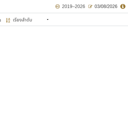
2019–2026
03/08/2026
ด
นหมายถึง ปลายปี พ.ศ. ๒๕๖๒ จะมีฟอนต์
ด้บ้าง ไม่มากก็น้อย
แบบตัวเขียนพู่กัน
แบบฟอนต์ซิ่ง
แบบตัวเนื้อความ
แบบลายมือผู้ใหญ่
S
T
U
V
W
Y
Z
แบบตัวเหลี่ยม
แบบลายมือวัยรุ่น
ย
แบบปลายมน
ร
ฤ
ล
ว
ศ
แบบลายมือเด็ก
ส
ห
อ
ฮ
แบบปลายแหลม
แบบอาลักษณ์
แบบปากกาหัวตัด
ษรไทย
์.คอม