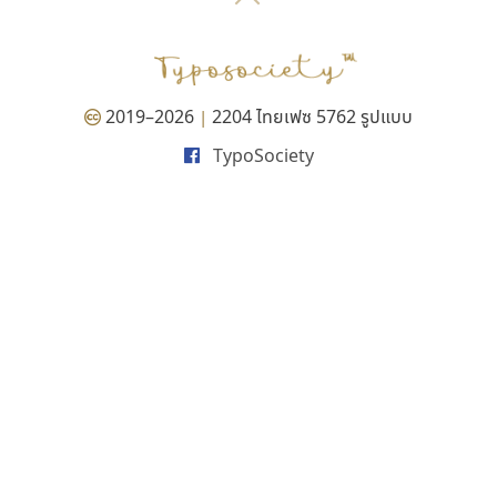
P
TS
PANI
Type Buthon
ฐ
PK
Typomancer
ฑ
PS
U
Q
UID
ด
2019–2026
2204 ไทยเฟซ 5762 รูปแบบ
|
R
UNK
ต
TypoSociety
S
UPC
ถ
Sarun’s
V
ท
SD
W
ธ
SOV
X
น
SP
Y
บ
Superstore
Z
ป
Surafont
zooddooz
ผ
T
ก
ฝ
TA
ข
TCHA
ค
TEPC
ง
ภ
TF
จ
ม