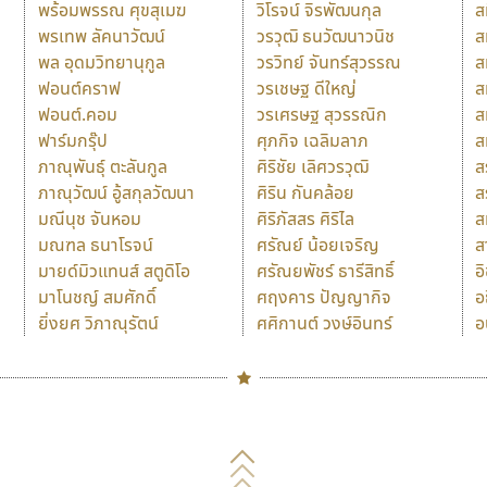
พร้อมพรรณ ศุขสุเมฆ
วิโรจน์ จิรพัฒนกุล
ส
พรเทพ ลัคนาวัฒน์
วรวุฒิ ธนวัฒนาวนิช
ส
พล อุดมวิทยานุกูล
วรวิทย์ จันทร์สุวรรณ
ส
ฟอนต์คราฟ
วรเชษฐ ดีใหญ่
ส
ฟอนต์.คอม
วรเศรษฐ สุวรรณิก
ส
ฟาร์มกรุ๊ป
ศุภกิจ เฉลิมลาภ
ส
ภาณุพันธุ์ ตะลันกูล
ศิริชัย เลิศวรวุฒิ
ส
ภาณุวัฒน์ อู้สกุลวัฒนา
ศิริน กันคล้อย
ส
มณีนุช จันหอม
ศิริภัสสร ศิริไล
ส
มณฑล ธนาโรจน์
ศรัณย์ น้อยเจริญ
ส
มายด์มิวแทนส์ สตูดิโอ
ศรัณยพัชร์ ธารีสิทธิ์
อ
มาโนชญ์ สมศักดิ์
ศฤงคาร ปัญญากิจ
อ
ยิ่งยศ วิภาณุรัตน์
ศศิกานต์ วงษ์อินทร์
อ
Naipol
TLWG
ช
O
Torsilp
ซ