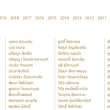
019
2018
2017
2016
2015
2014
2013
2012
2011
บุษกร ฮวบแช่ม
ยูนิตี้ โพรเกรส
ส
บวร จรดล
รัชภูมิ ปัญส่งเสริม
ส
ปรัชญา สิงห์โต
รัตติกร แสนบัว
ส
ปริญญา โรจน์อารยานนท์
รณฤทธิ์ จันทะสิน
ส
ประชิด ทิณบุตร
รพี สุวีรานนท์
ส
ประชาธิปไทป์
วัฒนา ลังกาพยอม
ส
ปาณิสรา ฉัตรเดชาชัย
วิทยา ไตรสารวัฒนะ
ส
พิชยา โพธิปัสสา
วิธินี มุสิกนาม
สุ
พูลลาภ วีระธนาบุตร
วิรัช ศรเลิศล้ำวานิช
ส
พ็อกเก็ตฟอนต์
วีระยุทธ อังคะราช
ส
พงศธรณ์ สระอุทัย
วัลวรัล รุ่งนิติธิรารัชต์
ส
พงษ์ธร มีสิทธิ์
วิสิทธิ์ โพธิวัฒน์
ส