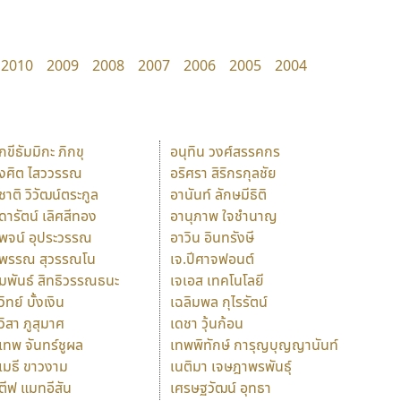
2010
2009
2008
2007
2006
2005
2004
ักขีธัมมิกะ ภิกขุ
อนุทิน วงศ์สรรคกร
ังศิต ไสววรรณ
อริศรา สิริกรกุลชัย
ุชาติ วิวัฒน์ตระกูล
อานันท์ ลักษมีธิติ
ุดารัตน์ เลิศสีทอง
อานุภาพ ใจชำนาญ
ุพจน์ อุประวรรณ
อาวิน อินทรังษี
ุพรรณ สุวรรณโน
เจ.ปีศาจฟอนต์
ัมพันธ์ สิทธิวรรณธนะ
เจเอส เทคโนโลยี
วิทย์ บั้งเงิน
เฉลิมพล กุไรรัตน์
ุวิสา ภูสุมาศ
เดชา วุ้นก้อน
ุเทพ จันทร์ชูผล
เทพพิทักษ์ การุญบุญญานันท์
ุเมธี ขาวงาม
เนติมา เจษฎาพรพันธุ์
ตีฟ แมทอีสัน
เศรษฐวัฒน์ อุทธา