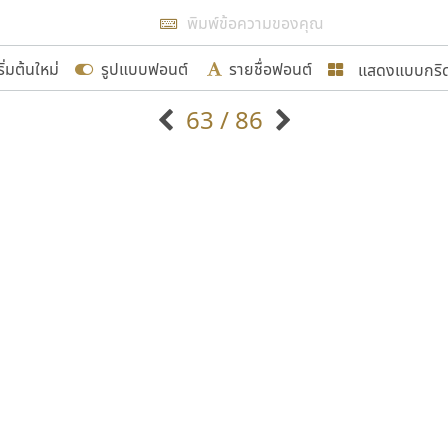
แสดงผลแบบลิสต์
ริ่มต้นใหม่
รูปแบบฟอนต์
รายชื่อฟอนต์
แสดงแบบกริ
รเพิ่มฟอนต์ไทยเข้าไปให้ได้อย่างน้อยเดือนละ ๓๐ ฟอนต์ นั่
63 / 86
นอกจากจะเป็นประโยชน์ต่อตนเองแล้ว จะมีประโยชน์กับผู้อื่นไ
แบบตัวอักษรจีน
แบบตัวอักษรหัวบัว
แบบตัวอักษรซ้อนเงา
แบบตัวอักษรหัวบอด
G
H
I
J
K
L
M
N
O
P
Q
R
แบบตัวอักษรย้อนยุค
แบบตัวอักษรเกาหลี
ขอขอบคุณ
ถ
แบบตัวอักษรล้านนา
ท
ธ
น
บ
ป
แบบตัวอักษรเส้นขอบ
ผ
พ
ฟ
ภ
ม
แบบตัวอักษรลาว
แบบตัวอักษรแฟนซี
แบบตัวอักษรสคริปท์
แบบตัวอักษรโบราณ
อกแบบฟอนต์ไทยทุกท่านที่สร้างสรรค์ผลงานเพื่อสืบสานอัก
อน ปรัชญา สิงห์โต ที่อนุญาตให้เผยแพร่ข้อมูลจาก ฟอนต