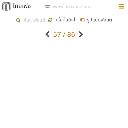
การในรูปแบบใหม่เพื่อใช้เป็นแนวทางในการศึกษารูป
ร่างหน้าตาของฟอนต์ไทยสำหรับการเรียนรู้เพื่อเริ่ม
เริ่มต้นใหม่
รูปแบบฟอนต์
สร้างฟอนต์ของตัวเอง ในเดือนมีนาคม พ.ศ. ๒๕๖๒ จึง
57 / 86
ได้เริ่ม ไทยเฟซ นี้ขึ้นมา
ตัวอักษรมีหัวขมวด
แบบตัวอักษรหัวบัว
แสดงผลแบบลิสต์
ตัวอักษรไม่มีหัวขมวด
แบบตัวอักษรหัวบอด
9
A
B
C
D
E
F
G
H
I
J
ฟอนต์ยอดนิยม
แบบตัวอักษรเกาหลี
เป้าหมายที่ยังคงดำเนินไปอยู่ คือการเพิ่มฟอนต์ไทย
K
L
M
N
O
P
Q
R
S
T
U
ฟอนต์ล้านดาวน์โหลด
แบบตัวอักษรเส้นขอบ
เข้าไปให้ได้อย่างน้อยเดือนละ ๓๐ ฟอนต์ นั่นหมายถึง
ระบบปฏิบัติการ
แบบตัวอักษรแฟนซี
V
W
Y
Z
อัตลักษณ์องค์กร
แบบตัวอักษรโบราณ
ปลายปี พ.ศ. ๒๕๖๒ จะมีฟอนต์ไม่ต่ำกว่า ๔๐๐ ฟอนต์ใน
แบบตัวการ์ตูน
แบบตัวเขียนพู่กัน
ก
ข
ค
จ
ฉ
ช
ซ
ฌ
ด
ต
ถ
ระบบ หวังว่า นอกจากจะเป็นประโยชน์ต่อตนเองแล้ว
แบบตัวดิสเพลย์
แบบตัวเนื้อความ
จะมีประโยชน์กับผู้อื่นได้บ้าง ไม่มากก็น้อย
แบบตัวประดิษฐ์
แบบตัวเหลี่ยม
ท
ธ
น
บ
ป
ผ
พ
ฟ
ภ
ม
ย
แบบตัวพิกเซล
แบบปลายมน
ร
ฤ
ล
ว
ศ
ส
ห
อ
ฮ
แบบตัวพิมพ์ดีด
แบบปลายแหลม
ขอขอบคุณ
แบบตัวมีเชิงฐาน
แบบปากกาหัวตัด
แบบตัวอักษรจีน
แบบฟอนต์ซิ่ง
แบบตัวอักษรซ้อนเงา
แบบลายมือผู้ใหญ่