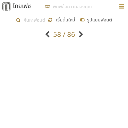
การในรูปแบบใหม่เพื่อใช้เป็นแนวทางในการศึกษารูป
ร่างหน้าตาของฟอนต์ไทยสำหรับการเรียนรู้เพื่อเริ่ม
เริ่มต้นใหม่
รูปแบบฟอนต์
สร้างฟอนต์ของตัวเอง ในเดือนมีนาคม พ.ศ. ๒๕๖๒ จึง
58 / 86
ได้เริ่ม ไทยเฟซ นี้ขึ้นมา
ตัวอักษรมีหัวขมวด
แบบตัวอักษรหัวบัว
แสดงผลแบบลิสต์
ตัวอักษรไม่มีหัวขมวด
แบบตัวอักษรหัวบอด
9
A
B
C
D
E
F
G
H
I
J
ฟอนต์ยอดนิยม
แบบตัวอักษรเกาหลี
เป้าหมายที่ยังคงดำเนินไปอยู่ คือการเพิ่มฟอนต์ไทย
K
L
M
N
O
P
Q
R
S
T
U
ฟอนต์ล้านดาวน์โหลด
แบบตัวอักษรเส้นขอบ
เข้าไปให้ได้อย่างน้อยเดือนละ ๓๐ ฟอนต์ นั่นหมายถึง
ระบบปฏิบัติการ
แบบตัวอักษรแฟนซี
V
W
Y
Z
อัตลักษณ์องค์กร
แบบตัวอักษรโบราณ
ปลายปี พ.ศ. ๒๕๖๒ จะมีฟอนต์ไม่ต่ำกว่า ๔๐๐ ฟอนต์ใน
แบบตัวการ์ตูน
แบบตัวเขียนพู่กัน
ก
ข
ค
จ
ฉ
ช
ซ
ฌ
ด
ต
ถ
ระบบ หวังว่า นอกจากจะเป็นประโยชน์ต่อตนเองแล้ว
แบบตัวดิสเพลย์
แบบตัวเนื้อความ
จะมีประโยชน์กับผู้อื่นได้บ้าง ไม่มากก็น้อย
แบบตัวประดิษฐ์
แบบตัวเหลี่ยม
ท
ธ
น
บ
ป
ผ
พ
ฟ
ภ
ม
ย
แบบตัวพิกเซล
แบบปลายมน
ร
ฤ
ล
ว
ศ
ส
ห
อ
ฮ
แบบตัวพิมพ์ดีด
แบบปลายแหลม
ขอขอบคุณ
แบบตัวมีเชิงฐาน
แบบปากกาหัวตัด
แบบตัวอักษรจีน
แบบฟอนต์ซิ่ง
แบบตัวอักษรซ้อนเงา
แบบลายมือผู้ใหญ่