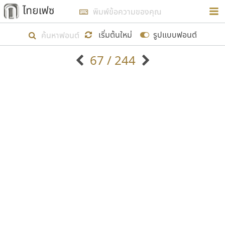
การในรูปแบบใหม่เพื่อใช้เป็นแนวทางในการศึกษารูป
ร่างหน้าตาของฟอนต์ไทยสำหรับการเรียนรู้เพื่อเริ่ม
เริ่มต้นใหม่
รูปแบบฟอนต์
สร้างฟอนต์ของตัวเอง ในเดือนมีนาคม พ.ศ. ๒๕๖๒ จึง
67 / 244
ได้เริ่ม ไทยเฟซ นี้ขึ้นมา
ตัวอักษรมีหัวขมวด
แบบตัวอักษรหัวบัว
แสดงผลแบบลิสต์
ตัวอักษรไม่มีหัวขมวด
แบบตัวอักษรหัวบอด
9
A
B
C
D
E
F
G
H
I
J
ฟอนต์ยอดนิยม
แบบตัวอักษรเกาหลี
เป้าหมายที่ยังคงดำเนินไปอยู่ คือการเพิ่มฟอนต์ไทย
K
L
M
N
O
P
Q
R
S
T
U
ฟอนต์ล้านดาวน์โหลด
แบบตัวอักษรเส้นขอบ
เข้าไปให้ได้อย่างน้อยเดือนละ ๓๐ ฟอนต์ นั่นหมายถึง
ระบบปฏิบัติการ
แบบตัวอักษรแฟนซี
V
W
Y
Z
อัตลักษณ์องค์กร
แบบตัวอักษรโบราณ
ปลายปี พ.ศ. ๒๕๖๒ จะมีฟอนต์ไม่ต่ำกว่า ๔๐๐ ฟอนต์ใน
แบบตัวการ์ตูน
แบบตัวเขียนพู่กัน
ก
ข
ค
จ
ฉ
ช
ซ
ฌ
ด
ต
ถ
ระบบ หวังว่า นอกจากจะเป็นประโยชน์ต่อตนเองแล้ว
แบบตัวดิสเพลย์
แบบตัวเนื้อความ
จะมีประโยชน์กับผู้อื่นได้บ้าง ไม่มากก็น้อย
แบบตัวประดิษฐ์
แบบตัวเหลี่ยม
ท
ธ
น
บ
ป
ผ
พ
ฟ
ภ
ม
ย
แบบตัวพิกเซล
แบบปลายมน
ร
ฤ
ล
ว
ศ
ส
ห
อ
ฮ
แบบตัวพิมพ์ดีด
แบบปลายแหลม
ขอขอบคุณ
แบบตัวมีเชิงฐาน
แบบปากกาหัวตัด
แบบตัวอักษรจีน
แบบฟอนต์ซิ่ง
แบบตัวอักษรซ้อนเงา
แบบลายมือผู้ใหญ่