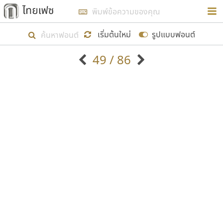
การในรูปแบบใหม่เพื่อใช้เป็นแนวทางในการศึกษารูป
ร่างหน้าตาของฟอนต์ไทยสำหรับการเรียนรู้เพื่อเริ่ม
เริ่มต้นใหม่
รูปแบบฟอนต์
สร้างฟอนต์ของตัวเอง ในเดือนมีนาคม พ.ศ. ๒๕๖๒ จึง
49 / 86
ได้เริ่ม ไทยเฟซ นี้ขึ้นมา
ตัวอักษรมีหัวขมวด
แบบตัวอักษรหัวบัว
แสดงผลแบบลิสต์
ตัวอักษรไม่มีหัวขมวด
แบบตัวอักษรหัวบอด
9
A
B
C
D
E
F
G
H
I
J
ฟอนต์ยอดนิยม
แบบตัวอักษรเกาหลี
เป้าหมายที่ยังคงดำเนินไปอยู่ คือการเพิ่มฟอนต์ไทย
K
L
M
N
O
P
Q
R
S
T
U
ฟอนต์ล้านดาวน์โหลด
แบบตัวอักษรเส้นขอบ
เข้าไปให้ได้อย่างน้อยเดือนละ ๓๐ ฟอนต์ นั่นหมายถึง
ระบบปฏิบัติการ
แบบตัวอักษรแฟนซี
V
W
Y
Z
อัตลักษณ์องค์กร
แบบตัวอักษรโบราณ
ปลายปี พ.ศ. ๒๕๖๒ จะมีฟอนต์ไม่ต่ำกว่า ๔๐๐ ฟอนต์ใน
แบบตัวการ์ตูน
แบบตัวเขียนพู่กัน
ก
ข
ค
จ
ฉ
ช
ซ
ฌ
ด
ต
ถ
ระบบ หวังว่า นอกจากจะเป็นประโยชน์ต่อตนเองแล้ว
แบบตัวดิสเพลย์
แบบตัวเนื้อความ
จะมีประโยชน์กับผู้อื่นได้บ้าง ไม่มากก็น้อย
แบบตัวประดิษฐ์
แบบตัวเหลี่ยม
ท
ธ
น
บ
ป
ผ
พ
ฟ
ภ
ม
ย
แบบตัวพิกเซล
แบบปลายมน
ร
ฤ
ล
ว
ศ
ส
ห
อ
ฮ
แบบตัวพิมพ์ดีด
แบบปลายแหลม
ขอขอบคุณ
แบบตัวมีเชิงฐาน
แบบปากกาหัวตัด
แบบตัวอักษรจีน
แบบฟอนต์ซิ่ง
แบบตัวอักษรซ้อนเงา
แบบลายมือผู้ใหญ่