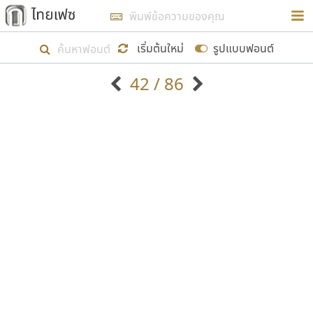
การในรูปแบบใหม่เพื่อใช้เป็นแนวทางในการศึกษารูป
ร่างหน้าตาของฟอนต์ไทยสำหรับการเรียนรู้เพื่อเริ่ม
เริ่มต้นใหม่
รูปแบบฟอนต์
สร้างฟอนต์ของตัวเอง ในเดือนมีนาคม พ.ศ. ๒๕๖๒ จึง
42 / 86
ได้เริ่ม ไทยเฟซ นี้ขึ้นมา
ตัวอักษรมีหัวขมวด
แบบตัวอักษรหัวบัว
แสดงผลแบบลิสต์
ตัวอักษรไม่มีหัวขมวด
แบบตัวอักษรหัวบอด
9
A
B
C
D
E
F
G
H
I
J
ฟอนต์ยอดนิยม
แบบตัวอักษรเกาหลี
เป้าหมายที่ยังคงดำเนินไปอยู่ คือการเพิ่มฟอนต์ไทย
K
L
M
N
O
P
Q
R
S
T
U
ฟอนต์ล้านดาวน์โหลด
แบบตัวอักษรเส้นขอบ
เข้าไปให้ได้อย่างน้อยเดือนละ ๓๐ ฟอนต์ นั่นหมายถึง
ระบบปฏิบัติการ
แบบตัวอักษรแฟนซี
V
W
Y
Z
อัตลักษณ์องค์กร
แบบตัวอักษรโบราณ
ปลายปี พ.ศ. ๒๕๖๒ จะมีฟอนต์ไม่ต่ำกว่า ๔๐๐ ฟอนต์ใน
แบบตัวการ์ตูน
แบบตัวเขียนพู่กัน
ก
ข
ค
จ
ฉ
ช
ซ
ฌ
ด
ต
ถ
ระบบ หวังว่า นอกจากจะเป็นประโยชน์ต่อตนเองแล้ว
แบบตัวดิสเพลย์
แบบตัวเนื้อความ
จะมีประโยชน์กับผู้อื่นได้บ้าง ไม่มากก็น้อย
แบบตัวประดิษฐ์
แบบตัวเหลี่ยม
ท
ธ
น
บ
ป
ผ
พ
ฟ
ภ
ม
ย
แบบตัวพิกเซล
แบบปลายมน
ร
ฤ
ล
ว
ศ
ส
ห
อ
ฮ
แบบตัวพิมพ์ดีด
แบบปลายแหลม
ขอขอบคุณ
แบบตัวมีเชิงฐาน
แบบปากกาหัวตัด
แบบตัวอักษรจีน
แบบฟอนต์ซิ่ง
แบบตัวอักษรซ้อนเงา
แบบลายมือผู้ใหญ่