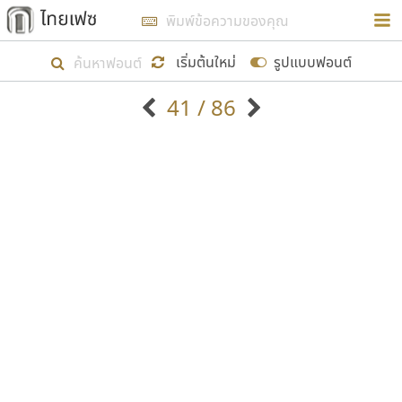
การในรูปแบบใหม่เพื่อใช้เป็นแนวทางในการศึกษารูป
ร่างหน้าตาของฟอนต์ไทยสำหรับการเรียนรู้เพื่อเริ่ม
เริ่มต้นใหม่
รูปแบบฟอนต์
สร้างฟอนต์ของตัวเอง ในเดือนมีนาคม พ.ศ. ๒๕๖๒ จึง
41 / 86
ได้เริ่ม ไทยเฟซ นี้ขึ้นมา
ตัวอักษรมีหัวขมวด
แบบตัวอักษรหัวบัว
แสดงผลแบบลิสต์
ตัวอักษรไม่มีหัวขมวด
แบบตัวอักษรหัวบอด
9
A
B
C
D
E
F
G
H
I
J
ฟอนต์ยอดนิยม
แบบตัวอักษรเกาหลี
เป้าหมายที่ยังคงดำเนินไปอยู่ คือการเพิ่มฟอนต์ไทย
K
L
M
N
O
P
Q
R
S
T
U
ฟอนต์ล้านดาวน์โหลด
แบบตัวอักษรเส้นขอบ
เข้าไปให้ได้อย่างน้อยเดือนละ ๓๐ ฟอนต์ นั่นหมายถึง
ระบบปฏิบัติการ
แบบตัวอักษรแฟนซี
V
W
Y
Z
อัตลักษณ์องค์กร
แบบตัวอักษรโบราณ
ปลายปี พ.ศ. ๒๕๖๒ จะมีฟอนต์ไม่ต่ำกว่า ๔๐๐ ฟอนต์ใน
แบบตัวการ์ตูน
แบบตัวเขียนพู่กัน
ก
ข
ค
จ
ฉ
ช
ซ
ฌ
ด
ต
ถ
ระบบ หวังว่า นอกจากจะเป็นประโยชน์ต่อตนเองแล้ว
แบบตัวดิสเพลย์
แบบตัวเนื้อความ
จะมีประโยชน์กับผู้อื่นได้บ้าง ไม่มากก็น้อย
แบบตัวประดิษฐ์
แบบตัวเหลี่ยม
ท
ธ
น
บ
ป
ผ
พ
ฟ
ภ
ม
ย
แบบตัวพิกเซล
แบบปลายมน
ร
ฤ
ล
ว
ศ
ส
ห
อ
ฮ
แบบตัวพิมพ์ดีด
แบบปลายแหลม
ขอขอบคุณ
แบบตัวมีเชิงฐาน
แบบปากกาหัวตัด
แบบตัวอักษรจีน
แบบฟอนต์ซิ่ง
แบบตัวอักษรซ้อนเงา
แบบลายมือผู้ใหญ่