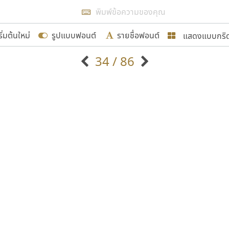
แสดงผลแบบลิสต์
ริ่มต้นใหม่
รูปแบบฟอนต์
รายชื่อฟอนต์
แสดงแบบกริ
รเพิ่มฟอนต์ไทยเข้าไปให้ได้อย่างน้อยเดือนละ ๓๐ ฟอนต์ นั่
34 / 86
นอกจากจะเป็นประโยชน์ต่อตนเองแล้ว จะมีประโยชน์กับผู้อื่นไ
แบบตัวอักษรจีน
แบบตัวอักษรหัวบัว
แบบตัวอักษรซ้อนเงา
แบบตัวอักษรหัวบอด
G
H
I
J
K
L
M
N
O
P
Q
R
แบบตัวอักษรย้อนยุค
แบบตัวอักษรเกาหลี
ขอขอบคุณ
ถ
แบบตัวอักษรล้านนา
ท
ธ
น
บ
ป
แบบตัวอักษรเส้นขอบ
ผ
พ
ฟ
ภ
ม
แบบตัวอักษรลาว
แบบตัวอักษรแฟนซี
แบบตัวอักษรสคริปท์
แบบตัวอักษรโบราณ
อกแบบฟอนต์ไทยทุกท่านที่สร้างสรรค์ผลงานเพื่อสืบสานอัก
อน ปรัชญา สิงห์โต ที่อนุญาตให้เผยแพร่ข้อมูลจาก ฟอนต