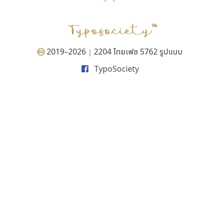
P
TS
PANI
Type Buthon
ฐ
PK
Typomancer
ฑ
PS
U
Q
UID
ด
2019–2026
2204 ไทยเฟซ 5762 รูปแบบ
|
R
UNK
ต
TypoSociety
S
UPC
ถ
Sarun’s
V
ท
SD
W
ธ
SOV
X
น
SP
Y
บ
Superstore
Z
ป
Surafont
zooddooz
ผ
T
ก
ฝ
TA
ข
TCHA
ค
TEPC
ง
ภ
TF
จ
ม