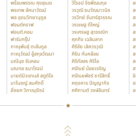
พร้อมพรรณ ศุขสุเมฆ
วิโรจน์ จิรพัฒนกุล
ส
พรเทพ ลัคนาวัฒน์
วรวุฒิ ธนวัฒนาวนิช
ส
พล อุดมวิทยานุกูล
วรวิทย์ จันทร์สุวรรณ
ส
ฟอนต์คราฟ
วรเชษฐ ดีใหญ่
ส
ฟอนต์.คอม
วรเศรษฐ สุวรรณิก
ส
ฟาร์มกรุ๊ป
ศุภกิจ เฉลิมลาภ
ส
ภาณุพันธุ์ ตะลันกูล
ศิริชัย เลิศวรวุฒิ
ส
ภาณุวัฒน์ อู้สกุลวัฒนา
ศิริน กันคล้อย
ส
มณีนุช จันหอม
ศิริภัสสร ศิริไล
ส
มณฑล ธนาโรจน์
ศรัณย์ น้อยเจริญ
ส
มายด์มิวแทนส์ สตูดิโอ
ศรัณยพัชร์ ธารีสิทธิ์
อ
มาโนชญ์ สมศักดิ์
ศฤงคาร ปัญญากิจ
อ
ยิ่งยศ วิภาณุรัตน์
ศศิกานต์ วงษ์อินทร์
อ
Naipol
TLWG
ช
O
Torsilp
ซ