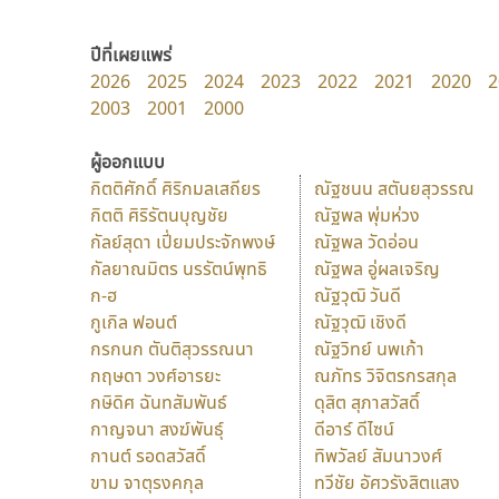
ปีที่เผยแพร่
2026
2025
2024
2023
2022
2021
2020
2
2003
2001
2000
ผู้ออกแบบ
กิตติศักดิ์ ศิริกมลเสถียร
ณัฐชนน สตันยสุวรรณ
กิตติ ศิริรัตนบุญชัย
ณัฐพล พุ่มห่วง
กัลย์สุดา เปี่ยมประจักพงษ์
ณัฐพล วัดอ่อน
กัลยาณมิตร นรรัตน์พุทธิ
ณัฐพล อู่ผลเจริญ
ก-ฮ
ณัฐวุฒิ วันดี
กูเกิล ฟอนต์
ณัฐวุฒิ เชิงดี
กรกนก ตันติสุวรรณนา
ณัฐวิทย์ นพเก้า
กฤษดา วงศ์อารยะ
ณภัทร วิจิตรกรสกุล
กษิดิศ ฉันทสัมพันธ์
ดุสิต สุภาสวัสดิ์
กาญจนา สงฆ์พันธุ์
ดีอาร์ ดีไซน์
กานต์ รอดสวัสดิ์
ทิพวัลย์ สัมนาวงศ์
ขาม จาตุรงคกุล
ทวีชัย อัศวรังสิตแสง