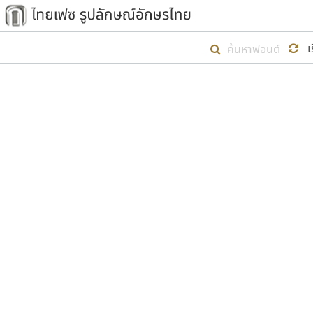
เริ่ม ไทยเฟซ นี้ขึ้นมา
เ
เป้าหมายที่ยังคงดำเนินไปอยู่ คือกา
ไม่ต่ำกว่า ๔๐๐ ฟอนต์ในระบบ หวังว่า 
ตัวอักษรมีหัวขมวด
แบบตัวการ์ตูน
ตัวอักษรไม่มีหัวขมวด
แบบตัวดิสเพลย์
9
A
B
C
D
E
F
ฟอนต์ยอดนิยม
แบบตัวประดิษฐ์
ฟอนต์ล้านดาวน์โหลด
ก
ข
ค
จ
ฉ
ช
แบบตัวพิกเซล
ซ
ฌ
ด
ต
ระบบปฏิบัติการ
แบบตัวพิมพ์ดีด
อัตลักษณ์องค์กร
แบบตัวมีเชิงฐาน
ผู้อ
คุณแ