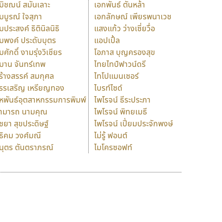
มิชฌน์ สมันเลาะ
เอกพันธ์ ตันหล้า
มบูรณ์ ใจสุภา
เอกลักษณ์ เพียรพนาเวช
มประสงค์ ธิตินิลนิธิ
แสงแก้ว ว่างเซี่ยวื่อ
มพงค์ ประดับบุตร
แอปเปิ้ล
มศักดิ์ งามรุ่งวิเชียร
โอภาส บุญครองสุข
มาน จันทร์เทพ
ไทยไทป์ฟาวน์ดรี
ร้างสรรค์ สมกุศล
ไทโปแมนเซอร์
รรเสริญ เหรียญทอง
ไบรท์ไซด์
หพันธ์อุตสาหกรรมการพิมพ์
ไพโรจน์ ธีระประภา
ามารถ นามคุณ
ไพโรจน์ พิทยเมธี
ิชยา สุขประดิษฐ์
ไพโรจน์ เปี่ยมประจักพงษ์
ธิคม วงศ์มณี
ไม่รู้ ฟอนต์
นุตร ตันตราภรณ์
ไมโครซอฟท์
ร
ฤ