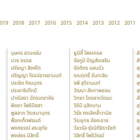
019
2018
2017
2016
2015
2014
2013
2012
2011
บุษกร ฮวบแช่ม
ยูนิตี้ โพรเกรส
ส
บวร จรดล
รัชภูมิ ปัญส่งเสริม
ส
ปรัชญา สิงห์โต
รัตติกร แสนบัว
ส
ปริญญา โรจน์อารยานนท์
รณฤทธิ์ จันทะสิน
ส
ประชิด ทิณบุตร
รพี สุวีรานนท์
ส
ประชาธิปไทป์
วัฒนา ลังกาพยอม
ส
ปาณิสรา ฉัตรเดชาชัย
วิทยา ไตรสารวัฒนะ
ส
พิชยา โพธิปัสสา
วิธินี มุสิกนาม
สุ
พูลลาภ วีระธนาบุตร
วิรัช ศรเลิศล้ำวานิช
ส
พ็อกเก็ตฟอนต์
วีระยุทธ อังคะราช
ส
พงศธรณ์ สระอุทัย
วัลวรัล รุ่งนิติธิรารัชต์
ส
พงษ์ธร มีสิทธิ์
วิสิทธิ์ โพธิวัฒน์
ส