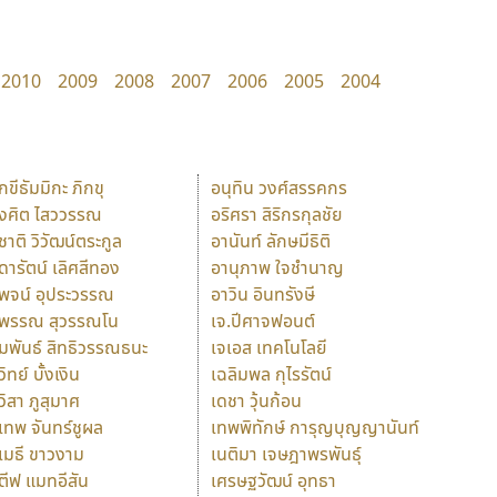
2010
2009
2008
2007
2006
2005
2004
ักขีธัมมิกะ ภิกขุ
อนุทิน วงศ์สรรคกร
ังศิต ไสววรรณ
อริศรา สิริกรกุลชัย
ุชาติ วิวัฒน์ตระกูล
อานันท์ ลักษมีธิติ
ุดารัตน์ เลิศสีทอง
อานุภาพ ใจชำนาญ
ุพจน์ อุประวรรณ
อาวิน อินทรังษี
ุพรรณ สุวรรณโน
เจ.ปีศาจฟอนต์
ัมพันธ์ สิทธิวรรณธนะ
เจเอส เทคโนโลยี
วิทย์ บั้งเงิน
เฉลิมพล กุไรรัตน์
ุวิสา ภูสุมาศ
เดชา วุ้นก้อน
ุเทพ จันทร์ชูผล
เทพพิทักษ์ การุญบุญญานันท์
ุเมธี ขาวงาม
เนติมา เจษฎาพรพันธุ์
ตีฟ แมทอีสัน
เศรษฐวัฒน์ อุทธา