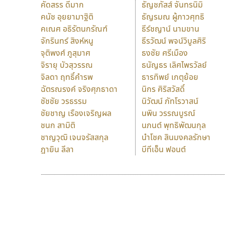
คัดสรร ดีมาก
ธัญชภัสส์ จันทรนิมิ
คนัช อุยยามาฐิติ
ธัญรมณ ผู้ภาวศุทธิ
คเณศ อธิรัตนกรัณฑ์
ธีร์ชญาน์ นามขาน
จักรินทร์ สิงห์หนู
ธีรวัฒน์ พจน์วิบูลศิริ
จุติพงศ์ ภูสุมาศ
ธงชัย ศรีเมือง
จิรายุ บัวสุวรรณ
ธนัญธร เลิศไพรวัลย์
จิลดา ฤทธิ์คำรพ
ธารทิพย์ เกตุย้อย
ฉัตรณรงค์ จริงศุภธาดา
นิกร ศิริสวัสดิ์
ชัชชัย วรธรรม
นิวัฒน์ ภัทโรวาสน์
ชัยชาญ เรืองเจริญผล
นพิน วรรณบูรณ์
ชนก สามิติ
นภนต์ พุทธิพัฒนกุล
ชาญวุฒิ เจนจรัสสกุล
นำโชค สินมงคลรักษา
ฎายิน ลีลา
บีทีเอ็น ฟอนต์
9 Fonts
F
A
Fontcraft