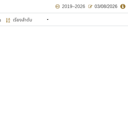
2019–2026
03/08/2026
ด
นหมายถึง ปลายปี พ.ศ. ๒๕๖๒ จะมีฟอนต์
ด้บ้าง ไม่มากก็น้อย
แบบตัวเขียนพู่กัน
แบบฟอนต์ซิ่ง
แบบตัวเนื้อความ
แบบลายมือผู้ใหญ่
S
T
U
V
W
Y
Z
แบบตัวเหลี่ยม
แบบลายมือวัยรุ่น
ย
แบบปลายมน
ร
ฤ
ล
ว
ศ
แบบลายมือเด็ก
ส
ห
อ
ฮ
แบบปลายแหลม
แบบอาลักษณ์
แบบปากกาหัวตัด
ษรไทย
์.คอม