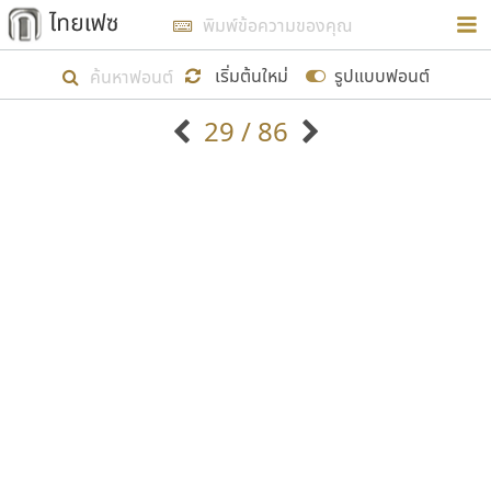
การในรูปแบบใหม่เพื่อใช้เป็นแนวทางในการศึกษารูป
ร่างหน้าตาของฟอนต์ไทยสำหรับการเรียนรู้เพื่อเริ่ม
เริ่มต้นใหม่
รูปแบบฟอนต์
สร้างฟอนต์ของตัวเอง ในเดือนมีนาคม พ.ศ. ๒๕๖๒ จึง
29 / 86
ได้เริ่ม ไทยเฟซ นี้ขึ้นมา
ตัวอักษรมีหัวขมวด
แบบตัวอักษรหัวบัว
แสดงผลแบบลิสต์
ตัวอักษรไม่มีหัวขมวด
แบบตัวอักษรหัวบอด
9
A
B
C
D
E
F
G
H
I
J
ฟอนต์ยอดนิยม
แบบตัวอักษรเกาหลี
เป้าหมายที่ยังคงดำเนินไปอยู่ คือการเพิ่มฟอนต์ไทย
K
L
M
N
O
P
Q
R
S
T
U
ฟอนต์ล้านดาวน์โหลด
แบบตัวอักษรเส้นขอบ
เข้าไปให้ได้อย่างน้อยเดือนละ ๓๐ ฟอนต์ นั่นหมายถึง
ระบบปฏิบัติการ
แบบตัวอักษรแฟนซี
V
W
Y
Z
อัตลักษณ์องค์กร
แบบตัวอักษรโบราณ
ปลายปี พ.ศ. ๒๕๖๒ จะมีฟอนต์ไม่ต่ำกว่า ๔๐๐ ฟอนต์ใน
แบบตัวการ์ตูน
แบบตัวเขียนพู่กัน
ก
ข
ค
จ
ฉ
ช
ซ
ฌ
ด
ต
ถ
ระบบ หวังว่า นอกจากจะเป็นประโยชน์ต่อตนเองแล้ว
แบบตัวดิสเพลย์
แบบตัวเนื้อความ
จะมีประโยชน์กับผู้อื่นได้บ้าง ไม่มากก็น้อย
แบบตัวประดิษฐ์
แบบตัวเหลี่ยม
ท
ธ
น
บ
ป
ผ
พ
ฟ
ภ
ม
ย
แบบตัวพิกเซล
แบบปลายมน
ร
ฤ
ล
ว
ศ
ส
ห
อ
ฮ
แบบตัวพิมพ์ดีด
แบบปลายแหลม
ขอขอบคุณ
แบบตัวมีเชิงฐาน
แบบปากกาหัวตัด
แบบตัวอักษรจีน
แบบฟอนต์ซิ่ง
แบบตัวอักษรซ้อนเงา
แบบลายมือผู้ใหญ่