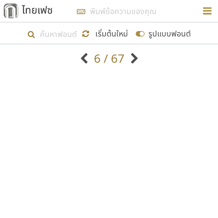
การในรูปแบบใหม่เพื่อใช้เป็นแนวทางในการศึกษารูป
ร่างหน้าตาของฟอนต์ไทยสำหรับการเรียนรู้เพื่อเริ่ม
เริ่มต้นใหม่
รูปแบบฟอนต์
สร้างฟอนต์ของตัวเอง ในเดือนมีนาคม พ.ศ. ๒๕๖๒ จึง
6 / 67
ได้เริ่ม ไทยเฟซ นี้ขึ้นมา
ตัวอักษรมีหัวขมวด
แบบตัวอักษรหัวบัว
แสดงผลแบบลิสต์
ตัวอักษรไม่มีหัวขมวด
แบบตัวอักษรหัวบอด
9
A
B
C
D
E
F
G
H
I
J
ฟอนต์ยอดนิยม
แบบตัวอักษรเกาหลี
เป้าหมายที่ยังคงดำเนินไปอยู่ คือการเพิ่มฟอนต์ไทย
K
L
M
N
O
P
Q
R
S
T
U
ฟอนต์ล้านดาวน์โหลด
แบบตัวอักษรเส้นขอบ
เข้าไปให้ได้อย่างน้อยเดือนละ ๓๐ ฟอนต์ นั่นหมายถึง
ระบบปฏิบัติการ
แบบตัวอักษรแฟนซี
V
W
Y
Z
อัตลักษณ์องค์กร
แบบตัวอักษรโบราณ
ปลายปี พ.ศ. ๒๕๖๒ จะมีฟอนต์ไม่ต่ำกว่า ๔๐๐ ฟอนต์ใน
แบบตัวการ์ตูน
แบบตัวเขียนพู่กัน
ก
ข
ค
จ
ฉ
ช
ซ
ฌ
ด
ต
ถ
ระบบ หวังว่า นอกจากจะเป็นประโยชน์ต่อตนเองแล้ว
แบบตัวดิสเพลย์
แบบตัวเนื้อความ
จะมีประโยชน์กับผู้อื่นได้บ้าง ไม่มากก็น้อย
แบบตัวประดิษฐ์
แบบตัวเหลี่ยม
ท
ธ
น
บ
ป
ผ
พ
ฟ
ภ
ม
ย
แบบตัวพิกเซล
แบบปลายมน
ร
ฤ
ล
ว
ศ
ส
ห
อ
ฮ
แบบตัวพิมพ์ดีด
แบบปลายแหลม
ขอขอบคุณ
แบบตัวมีเชิงฐาน
แบบปากกาหัวตัด
แบบตัวอักษรจีน
แบบฟอนต์ซิ่ง
แบบตัวอักษรซ้อนเงา
แบบลายมือผู้ใหญ่