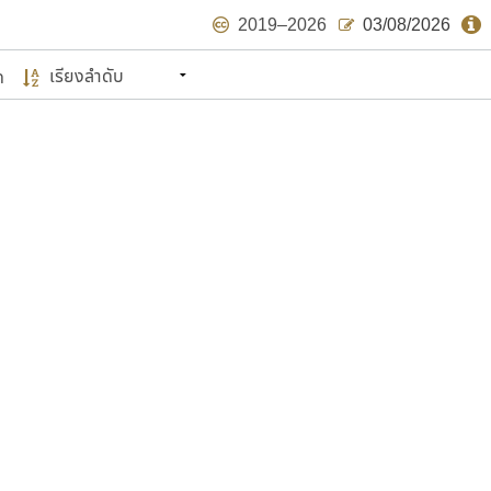
2019–2026
03/08/2026
ด
นหมายถึง ปลายปี พ.ศ. ๒๕๖๒ จะมีฟอนต์
ด้บ้าง ไม่มากก็น้อย
แบบตัวเขียนพู่กัน
แบบฟอนต์ซิ่ง
แบบตัวเนื้อความ
แบบลายมือผู้ใหญ่
S
T
U
V
W
Y
Z
แบบตัวเหลี่ยม
แบบลายมือวัยรุ่น
ย
แบบปลายมน
ร
ฤ
ล
ว
ศ
แบบลายมือเด็ก
ส
ห
อ
ฮ
แบบปลายแหลม
แบบอาลักษณ์
แบบปากกาหัวตัด
ษรไทย
์.คอม