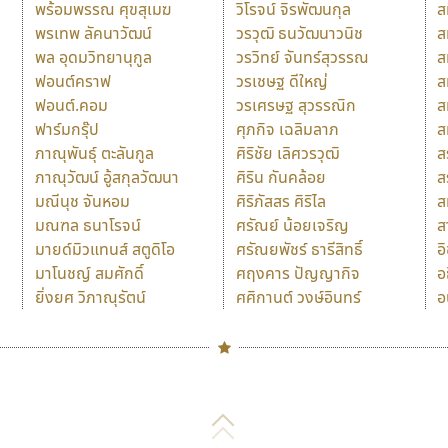
พร้อมพรรณ ศุขสุเมฆ
วิโรจน์ จิรพัฒนกุล
ส
พรเทพ ลัคนาวัฒน์
วรวุฒิ ธนวัฒนาวนิช
ส
พล อุดมวิทยานุกูล
วรวิทย์ จันทร์สุวรรณ
ส
ฟอนต์คราฟ
วรเชษฐ ดีใหญ่
ส
ฟอนต์.คอม
วรเศรษฐ สุวรรณิก
ส
ฟาร์มกรุ๊ป
ศุภกิจ เฉลิมลาภ
ส
ภาณุพันธุ์ ตะลันกูล
ศิริชัย เลิศวรวุฒิ
ส
ภาณุวัฒน์ อู้สกุลวัฒนา
ศิริน กันคล้อย
ส
มณีนุช จันหอม
ศิริภัสสร ศิริไล
ส
มณฑล ธนาโรจน์
ศรัณย์ น้อยเจริญ
ส
มายด์มิวแทนส์ สตูดิโอ
ศรัณยพัชร์ ธารีสิทธิ์
อ
มาโนชญ์ สมศักดิ์
ศฤงคาร ปัญญากิจ
อ
ยิ่งยศ วิภาณุรัตน์
ศศิกานต์ วงษ์อินทร์
อ
Naipol
TLWG
ช
O
Torsilp
ซ