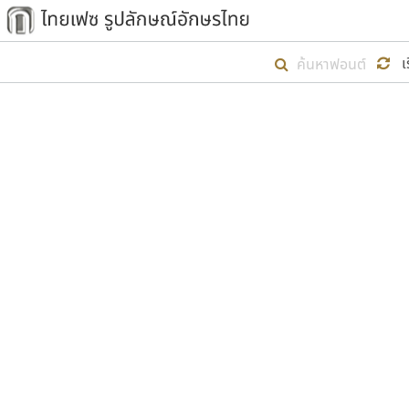
เริ่ม ไทยเฟซ นี้ขึ้นมา
เ
เป้าหมายที่ยังคงดำเนินไปอยู่ คือกา
ไม่ต่ำกว่า ๔๐๐ ฟอนต์ในระบบ หวังว่า 
ตัวอักษรมีหัวขมวด
แบบตัวการ์ตูน
ตัวอักษรไม่มีหัวขมวด
แบบตัวดิสเพลย์
9
A
B
C
D
E
F
ฟอนต์ยอดนิยม
แบบตัวประดิษฐ์
ฟอนต์ล้านดาวน์โหลด
ก
ข
ค
จ
ฉ
ช
แบบตัวพิกเซล
ซ
ฌ
ด
ต
ระบบปฏิบัติการ
แบบตัวพิมพ์ดีด
อัตลักษณ์องค์กร
แบบตัวมีเชิงฐาน
ผู้อ
คุณแ