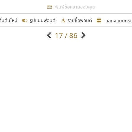
แสดงผลแบบลิสต์
ริ่มต้นใหม่
รูปแบบฟอนต์
รายชื่อฟอนต์
แสดงแบบกริ
รเพิ่มฟอนต์ไทยเข้าไปให้ได้อย่างน้อยเดือนละ ๓๐ ฟอนต์ นั่
17 / 86
นอกจากจะเป็นประโยชน์ต่อตนเองแล้ว จะมีประโยชน์กับผู้อื่นไ
แบบตัวอักษรจีน
แบบตัวอักษรหัวบัว
แบบตัวอักษรซ้อนเงา
แบบตัวอักษรหัวบอด
G
H
I
J
K
L
M
N
O
P
Q
R
แบบตัวอักษรย้อนยุค
แบบตัวอักษรเกาหลี
ขอขอบคุณ
ถ
แบบตัวอักษรล้านนา
ท
ธ
น
บ
ป
แบบตัวอักษรเส้นขอบ
ผ
พ
ฟ
ภ
ม
แบบตัวอักษรลาว
แบบตัวอักษรแฟนซี
แบบตัวอักษรสคริปท์
แบบตัวอักษรโบราณ
อกแบบฟอนต์ไทยทุกท่านที่สร้างสรรค์ผลงานเพื่อสืบสานอัก
อน ปรัชญา สิงห์โต ที่อนุญาตให้เผยแพร่ข้อมูลจาก ฟอนต