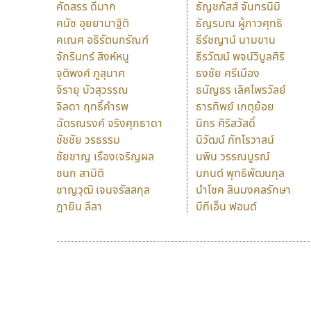
คัดสรร ดีมาก
ธัญชภัสส์ จันทรนิมิ
คนัช อุยยามาฐิติ
ธัญรมณ ผู้ภาวศุทธิ
คเณศ อธิรัตนกรัณฑ์
ธีร์ชญาน์ นามขาน
จักรินทร์ สิงห์หนู
ธีรวัฒน์ พจน์วิบูลศิริ
จุติพงศ์ ภูสุมาศ
ธงชัย ศรีเมือง
จิรายุ บัวสุวรรณ
ธนัญธร เลิศไพรวัลย์
จิลดา ฤทธิ์คำรพ
ธารทิพย์ เกตุย้อย
ฉัตรณรงค์ จริงศุภธาดา
นิกร ศิริสวัสดิ์
ชัชชัย วรธรรม
นิวัฒน์ ภัทโรวาสน์
ชัยชาญ เรืองเจริญผล
นพิน วรรณบูรณ์
ชนก สามิติ
นภนต์ พุทธิพัฒนกุล
ชาญวุฒิ เจนจรัสสกุล
นำโชค สินมงคลรักษา
ฎายิน ลีลา
บีทีเอ็น ฟอนต์
9 Fonts
F
A
Fontcraft