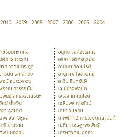
2010
2009
2008
2007
2006
2005
2004
ักขีธัมมิกะ ภิกขุ
อนุทิน วงศ์สรรคกร
ังศิต ไสววรรณ
อริศรา สิริกรกุลชัย
ุชาติ วิวัฒน์ตระกูล
อานันท์ ลักษมีธิติ
ุดารัตน์ เลิศสีทอง
อานุภาพ ใจชำนาญ
ุพจน์ อุประวรรณ
อาวิน อินทรังษี
ุพรรณ สุวรรณโน
เจ.ปีศาจฟอนต์
ัมพันธ์ สิทธิวรรณธนะ
เจเอส เทคโนโลยี
วิทย์ บั้งเงิน
เฉลิมพล กุไรรัตน์
ุวิสา ภูสุมาศ
เดชา วุ้นก้อน
ุเทพ จันทร์ชูผล
เทพพิทักษ์ การุญบุญญานันท์
ุเมธี ขาวงาม
เนติมา เจษฎาพรพันธุ์
ตีฟ แมทอีสัน
เศรษฐวัฒน์ อุทธา