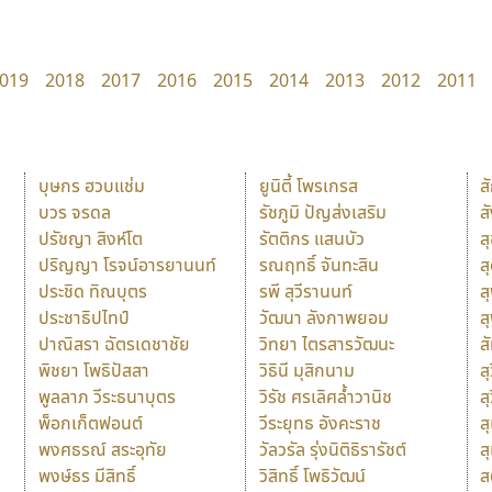
019
2018
2017
2016
2015
2014
2013
2012
2011
บุษกร ฮวบแช่ม
ยูนิตี้ โพรเกรส
ส
บวร จรดล
รัชภูมิ ปัญส่งเสริม
ส
ปรัชญา สิงห์โต
รัตติกร แสนบัว
ส
ปริญญา โรจน์อารยานนท์
รณฤทธิ์ จันทะสิน
ส
ประชิด ทิณบุตร
รพี สุวีรานนท์
ส
ประชาธิปไทป์
วัฒนา ลังกาพยอม
ส
ปาณิสรา ฉัตรเดชาชัย
วิทยา ไตรสารวัฒนะ
ส
พิชยา โพธิปัสสา
วิธินี มุสิกนาม
สุ
พูลลาภ วีระธนาบุตร
วิรัช ศรเลิศล้ำวานิช
ส
พ็อกเก็ตฟอนต์
วีระยุทธ อังคะราช
ส
พงศธรณ์ สระอุทัย
วัลวรัล รุ่งนิติธิรารัชต์
ส
พงษ์ธร มีสิทธิ์
วิสิทธิ์ โพธิวัฒน์
ส