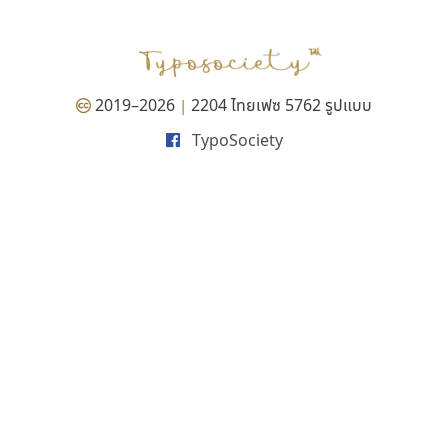
P
TS
PANI
Type Buthon
ฐ
PK
Typomancer
ฑ
PS
U
Q
UID
ด
2019–2026
2204 ไทยเฟซ 5762 รูปแบบ
|
R
UNK
ต
TypoSociety
S
UPC
ถ
Sarun’s
V
ท
SD
W
ธ
SOV
X
น
SP
Y
บ
Superstore
Z
ป
Surafont
zooddooz
ผ
T
ก
ฝ
TA
ข
TCHA
ค
TEPC
ง
ภ
TF
จ
ม