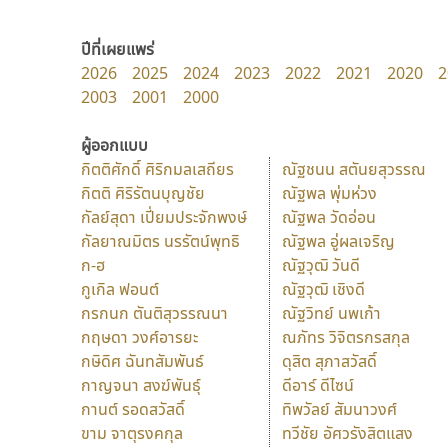
ปีที่เผยแพร่
2026
2025
2024
2023
2022
2021
2020
2
2003
2001
2000
ผู้ออกแบบ
กิตติศักดิ์ ศิริกมลเสถียร
ณัฐชนน สตันยสุวรรณ
กิตติ ศิริรัตนบุญชัย
ณัฐพล พุ่มห่วง
กัลย์สุดา เปี่ยมประจักพงษ์
ณัฐพล วัดอ่อน
กัลยาณมิตร นรรัตน์พุทธิ
ณัฐพล อู่ผลเจริญ
ก-ฮ
ณัฐวุฒิ วันดี
กูเกิล ฟอนต์
ณัฐวุฒิ เชิงดี
กรกนก ตันติสุวรรณนา
ณัฐวิทย์ นพเก้า
กฤษดา วงศ์อารยะ
ณภัทร วิจิตรกรสกุล
กษิดิศ ฉันทสัมพันธ์
ดุสิต สุภาสวัสดิ์
กาญจนา สงฆ์พันธุ์
ดีอาร์ ดีไซน์
กานต์ รอดสวัสดิ์
ทิพวัลย์ สัมนาวงศ์
ขาม จาตุรงคกุล
ทวีชัย อัศวรังสิตแสง