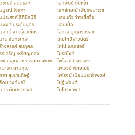
มิชฌน์ สมันเลาะ
เอกพันธ์ ตันหล้า
มบูรณ์ ใจสุภา
เอกลักษณ์ เพียรพนาเวช
มประสงค์ ธิตินิลนิธิ
แสงแก้ว ว่างเซี่ยวื่อ
มพงค์ ประดับบุตร
แอปเปิ้ล
มศักดิ์ งามรุ่งวิเชียร
โอภาส บุญครองสุข
มาน จันทร์เทพ
ไทยไทป์ฟาวน์ดรี
ร้างสรรค์ สมกุศล
ไทโปแมนเซอร์
รรเสริญ เหรียญทอง
ไบรท์ไซด์
หพันธ์อุตสาหกรรมการพิมพ์
ไพโรจน์ ธีระประภา
ามารถ นามคุณ
ไพโรจน์ พิทยเมธี
ิชยา สุขประดิษฐ์
ไพโรจน์ เปี่ยมประจักพงษ์
ธิคม วงศ์มณี
ไม่รู้ ฟอนต์
นุตร ตันตราภรณ์
ไมโครซอฟท์
ร
ฤ