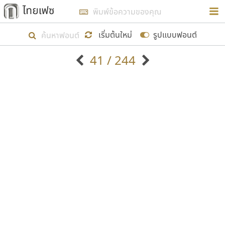
การในรูปแบบใหม่เพื่อใช้เป็นแนวทางในการศึกษารูป
ร่างหน้าตาของฟอนต์ไทยสำหรับการเรียนรู้เพื่อเริ่ม
เริ่มต้นใหม่
รูปแบบฟอนต์
สร้างฟอนต์ของตัวเอง ในเดือนมีนาคม พ.ศ. ๒๕๖๒ จึง
41 / 244
ได้เริ่ม ไทยเฟซ นี้ขึ้นมา
ตัวอักษรมีหัวขมวด
แบบตัวอักษรหัวบัว
แสดงผลแบบลิสต์
ตัวอักษรไม่มีหัวขมวด
แบบตัวอักษรหัวบอด
9
A
B
C
D
E
F
G
H
I
J
ฟอนต์ยอดนิยม
แบบตัวอักษรเกาหลี
เป้าหมายที่ยังคงดำเนินไปอยู่ คือการเพิ่มฟอนต์ไทย
K
L
M
N
O
P
Q
R
S
T
U
ฟอนต์ล้านดาวน์โหลด
แบบตัวอักษรเส้นขอบ
เข้าไปให้ได้อย่างน้อยเดือนละ ๓๐ ฟอนต์ นั่นหมายถึง
ระบบปฏิบัติการ
แบบตัวอักษรแฟนซี
V
W
Y
Z
อัตลักษณ์องค์กร
แบบตัวอักษรโบราณ
ปลายปี พ.ศ. ๒๕๖๒ จะมีฟอนต์ไม่ต่ำกว่า ๔๐๐ ฟอนต์ใน
แบบตัวการ์ตูน
แบบตัวเขียนพู่กัน
ก
ข
ค
จ
ฉ
ช
ซ
ฌ
ด
ต
ถ
ระบบ หวังว่า นอกจากจะเป็นประโยชน์ต่อตนเองแล้ว
แบบตัวดิสเพลย์
แบบตัวเนื้อความ
จะมีประโยชน์กับผู้อื่นได้บ้าง ไม่มากก็น้อย
แบบตัวประดิษฐ์
แบบตัวเหลี่ยม
ท
ธ
น
บ
ป
ผ
พ
ฟ
ภ
ม
ย
แบบตัวพิกเซล
แบบปลายมน
ร
ฤ
ล
ว
ศ
ส
ห
อ
ฮ
แบบตัวพิมพ์ดีด
แบบปลายแหลม
ขอขอบคุณ
แบบตัวมีเชิงฐาน
แบบปากกาหัวตัด
แบบตัวอักษรจีน
แบบฟอนต์ซิ่ง
แบบตัวอักษรซ้อนเงา
แบบลายมือผู้ใหญ่