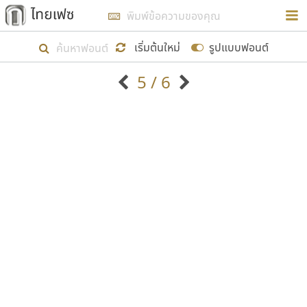
การในรูปแบบใหม่เพื่อใช้เป็นแนวทางในการศึกษารูป
ร่างหน้าตาของฟอนต์ไทยสำหรับการเรียนรู้เพื่อเริ่ม
เริ่มต้นใหม่
รูปแบบฟอนต์
สร้างฟอนต์ของตัวเอง ในเดือนมีนาคม พ.ศ. ๒๕๖๒ จึง
5 / 6
ได้เริ่ม ไทยเฟซ นี้ขึ้นมา
ตัวอักษรมีหัวขมวด
แบบตัวอักษรหัวบัว
แสดงผลแบบลิสต์
ตัวอักษรไม่มีหัวขมวด
แบบตัวอักษรหัวบอด
9
A
B
C
D
E
F
G
H
I
J
ฟอนต์ยอดนิยม
แบบตัวอักษรเกาหลี
เป้าหมายที่ยังคงดำเนินไปอยู่ คือการเพิ่มฟอนต์ไทย
K
L
M
N
O
P
Q
R
S
T
U
ฟอนต์ล้านดาวน์โหลด
แบบตัวอักษรเส้นขอบ
เข้าไปให้ได้อย่างน้อยเดือนละ ๓๐ ฟอนต์ นั่นหมายถึง
ระบบปฏิบัติการ
แบบตัวอักษรแฟนซี
V
W
Y
Z
อัตลักษณ์องค์กร
แบบตัวอักษรโบราณ
ปลายปี พ.ศ. ๒๕๖๒ จะมีฟอนต์ไม่ต่ำกว่า ๔๐๐ ฟอนต์ใน
แบบตัวการ์ตูน
แบบตัวเขียนพู่กัน
ก
ข
ค
จ
ฉ
ช
ซ
ฌ
ด
ต
ถ
ระบบ หวังว่า นอกจากจะเป็นประโยชน์ต่อตนเองแล้ว
แบบตัวดิสเพลย์
แบบตัวเนื้อความ
จะมีประโยชน์กับผู้อื่นได้บ้าง ไม่มากก็น้อย
แบบตัวประดิษฐ์
แบบตัวเหลี่ยม
ท
ธ
น
บ
ป
ผ
พ
ฟ
ภ
ม
ย
แบบตัวพิกเซล
แบบปลายมน
ร
ฤ
ล
ว
ศ
ส
ห
อ
ฮ
แบบตัวพิมพ์ดีด
แบบปลายแหลม
ขอขอบคุณ
แบบตัวมีเชิงฐาน
แบบปากกาหัวตัด
แบบตัวอักษรจีน
แบบฟอนต์ซิ่ง
แบบตัวอักษรซ้อนเงา
แบบลายมือผู้ใหญ่