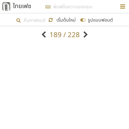
การในรูปแบบใหม่เพื่อใช้เป็นแนวทางในการศึกษารูป
ร่างหน้าตาของฟอนต์ไทยสำหรับการเรียนรู้เพื่อเริ่ม
เริ่มต้นใหม่
รูปแบบฟอนต์
สร้างฟอนต์ของตัวเอง ในเดือนมีนาคม พ.ศ. ๒๕๖๒ จึง
189 / 228
ได้เริ่ม ไทยเฟซ นี้ขึ้นมา
ตัวอักษรมีหัวขมวด
แบบตัวอักษรหัวบัว
แสดงผลแบบลิสต์
ตัวอักษรไม่มีหัวขมวด
แบบตัวอักษรหัวบอด
9
A
B
C
D
E
F
G
H
I
J
ฟอนต์ยอดนิยม
แบบตัวอักษรเกาหลี
เป้าหมายที่ยังคงดำเนินไปอยู่ คือการเพิ่มฟอนต์ไทย
K
L
M
N
O
P
Q
R
S
T
U
ฟอนต์ล้านดาวน์โหลด
แบบตัวอักษรเส้นขอบ
เข้าไปให้ได้อย่างน้อยเดือนละ ๓๐ ฟอนต์ นั่นหมายถึง
ระบบปฏิบัติการ
แบบตัวอักษรแฟนซี
V
W
Y
Z
อัตลักษณ์องค์กร
แบบตัวอักษรโบราณ
ปลายปี พ.ศ. ๒๕๖๒ จะมีฟอนต์ไม่ต่ำกว่า ๔๐๐ ฟอนต์ใน
แบบตัวการ์ตูน
แบบตัวเขียนพู่กัน
ก
ข
ค
จ
ฉ
ช
ซ
ฌ
ด
ต
ถ
ระบบ หวังว่า นอกจากจะเป็นประโยชน์ต่อตนเองแล้ว
แบบตัวดิสเพลย์
แบบตัวเนื้อความ
จะมีประโยชน์กับผู้อื่นได้บ้าง ไม่มากก็น้อย
แบบตัวประดิษฐ์
แบบตัวเหลี่ยม
ท
ธ
น
บ
ป
ผ
พ
ฟ
ภ
ม
ย
แบบตัวพิกเซล
แบบปลายมน
ร
ฤ
ล
ว
ศ
ส
ห
อ
ฮ
แบบตัวพิมพ์ดีด
แบบปลายแหลม
ขอขอบคุณ
แบบตัวมีเชิงฐาน
แบบปากกาหัวตัด
แบบตัวอักษรจีน
แบบฟอนต์ซิ่ง
แบบตัวอักษรซ้อนเงา
แบบลายมือผู้ใหญ่