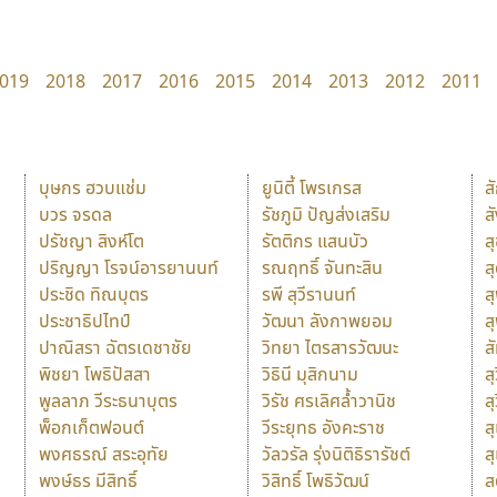
019
2018
2017
2016
2015
2014
2013
2012
2011
บุษกร ฮวบแช่ม
ยูนิตี้ โพรเกรส
ส
บวร จรดล
รัชภูมิ ปัญส่งเสริม
ส
ปรัชญา สิงห์โต
รัตติกร แสนบัว
ส
ปริญญา โรจน์อารยานนท์
รณฤทธิ์ จันทะสิน
ส
ประชิด ทิณบุตร
รพี สุวีรานนท์
ส
ประชาธิปไทป์
วัฒนา ลังกาพยอม
ส
ปาณิสรา ฉัตรเดชาชัย
วิทยา ไตรสารวัฒนะ
ส
พิชยา โพธิปัสสา
วิธินี มุสิกนาม
สุ
พูลลาภ วีระธนาบุตร
วิรัช ศรเลิศล้ำวานิช
ส
พ็อกเก็ตฟอนต์
วีระยุทธ อังคะราช
ส
พงศธรณ์ สระอุทัย
วัลวรัล รุ่งนิติธิรารัชต์
ส
พงษ์ธร มีสิทธิ์
วิสิทธิ์ โพธิวัฒน์
ส