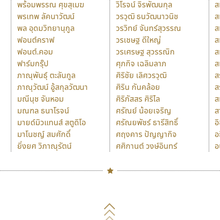
พร้อมพรรณ ศุขสุเมฆ
วิโรจน์ จิรพัฒนกุล
ส
พรเทพ ลัคนาวัฒน์
วรวุฒิ ธนวัฒนาวนิช
ส
พล อุดมวิทยานุกูล
วรวิทย์ จันทร์สุวรรณ
ส
ฟอนต์คราฟ
วรเชษฐ ดีใหญ่
ส
ฟอนต์.คอม
วรเศรษฐ สุวรรณิก
ส
ฟาร์มกรุ๊ป
ศุภกิจ เฉลิมลาภ
ส
ภาณุพันธุ์ ตะลันกูล
ศิริชัย เลิศวรวุฒิ
ส
ภาณุวัฒน์ อู้สกุลวัฒนา
ศิริน กันคล้อย
ส
มณีนุช จันหอม
ศิริภัสสร ศิริไล
ส
มณฑล ธนาโรจน์
ศรัณย์ น้อยเจริญ
ส
มายด์มิวแทนส์ สตูดิโอ
ศรัณยพัชร์ ธารีสิทธิ์
อ
มาโนชญ์ สมศักดิ์
ศฤงคาร ปัญญากิจ
อ
ยิ่งยศ วิภาณุรัตน์
ศศิกานต์ วงษ์อินทร์
อ
Naipol
TLWG
ช
O
Torsilp
ซ