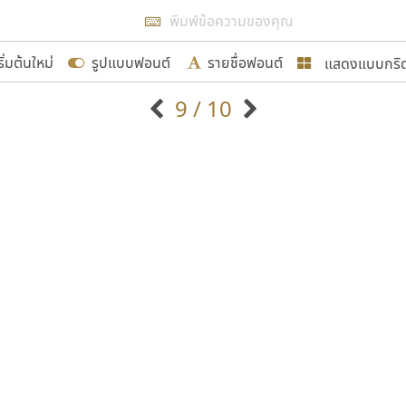
แสดงผลแบบลิสต์
ริ่มต้นใหม่
รูปแบบฟอนต์
รายชื่อฟอนต์
แสดงแบบกริ
รเพิ่มฟอนต์ไทยเข้าไปให้ได้อย่างน้อยเดือนละ ๓๐ ฟอนต์ นั่
9 / 10
นอกจากจะเป็นประโยชน์ต่อตนเองแล้ว จะมีประโยชน์กับผู้อื่นไ
แบบตัวอักษรจีน
แบบตัวอักษรหัวบัว
แบบตัวอักษรซ้อนเงา
แบบตัวอักษรหัวบอด
G
H
I
J
K
L
M
N
O
P
Q
R
แบบตัวอักษรย้อนยุค
แบบตัวอักษรเกาหลี
ขอขอบคุณ
ถ
แบบตัวอักษรล้านนา
ท
ธ
น
บ
ป
แบบตัวอักษรเส้นขอบ
ผ
พ
ฟ
ภ
ม
แบบตัวอักษรลาว
แบบตัวอักษรแฟนซี
แบบตัวอักษรสคริปท์
แบบตัวอักษรโบราณ
อกแบบฟอนต์ไทยทุกท่านที่สร้างสรรค์ผลงานเพื่อสืบสานอัก
อน ปรัชญา สิงห์โต ที่อนุญาตให้เผยแพร่ข้อมูลจาก ฟอนต