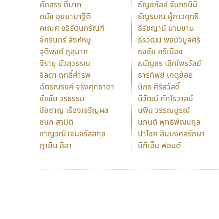
คัดสรร ดีมาก
ธัญชภัสส์ จันทรนิมิ
คนัช อุยยามาฐิติ
ธัญรมณ ผู้ภาวศุทธิ
คเณศ อธิรัตนกรัณฑ์
ธีร์ชญาน์ นามขาน
จักรินทร์ สิงห์หนู
ธีรวัฒน์ พจน์วิบูลศิริ
จุติพงศ์ ภูสุมาศ
ธงชัย ศรีเมือง
จิรายุ บัวสุวรรณ
ธนัญธร เลิศไพรวัลย์
จิลดา ฤทธิ์คำรพ
ธารทิพย์ เกตุย้อย
ฉัตรณรงค์ จริงศุภธาดา
นิกร ศิริสวัสดิ์
ชัชชัย วรธรรม
นิวัฒน์ ภัทโรวาสน์
ชัยชาญ เรืองเจริญผล
นพิน วรรณบูรณ์
ชนก สามิติ
นภนต์ พุทธิพัฒนกุล
ชาญวุฒิ เจนจรัสสกุล
นำโชค สินมงคลรักษา
ฎายิน ลีลา
บีทีเอ็น ฟอนต์
9 Fonts
F
A
Fontcraft