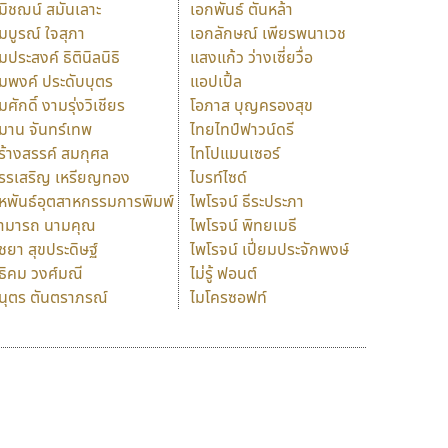
มิชฌน์ สมันเลาะ
เอกพันธ์ ตันหล้า
มบูรณ์ ใจสุภา
เอกลักษณ์ เพียรพนาเวช
มประสงค์ ธิตินิลนิธิ
แสงแก้ว ว่างเซี่ยวื่อ
มพงค์ ประดับบุตร
แอปเปิ้ล
มศักดิ์ งามรุ่งวิเชียร
โอภาส บุญครองสุข
มาน จันทร์เทพ
ไทยไทป์ฟาวน์ดรี
ร้างสรรค์ สมกุศล
ไทโปแมนเซอร์
รรเสริญ เหรียญทอง
ไบรท์ไซด์
หพันธ์อุตสาหกรรมการพิมพ์
ไพโรจน์ ธีระประภา
ามารถ นามคุณ
ไพโรจน์ พิทยเมธี
ิชยา สุขประดิษฐ์
ไพโรจน์ เปี่ยมประจักพงษ์
ธิคม วงศ์มณี
ไม่รู้ ฟอนต์
นุตร ตันตราภรณ์
ไมโครซอฟท์
ร
ฤ