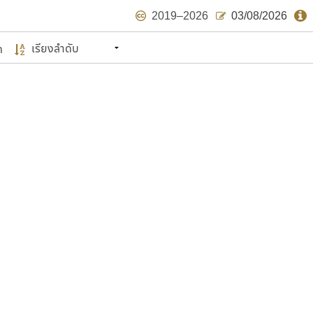
2019–2026
03/08/2026
ด
นหมายถึง ปลายปี พ.ศ. ๒๕๖๒ จะมีฟอนต์
ด้บ้าง ไม่มากก็น้อย
แบบตัวเขียนพู่กัน
แบบฟอนต์ซิ่ง
แบบตัวเนื้อความ
แบบลายมือผู้ใหญ่
S
T
U
V
W
Y
Z
แบบตัวเหลี่ยม
แบบลายมือวัยรุ่น
ย
แบบปลายมน
ร
ฤ
ล
ว
ศ
แบบลายมือเด็ก
ส
ห
อ
ฮ
แบบปลายแหลม
แบบอาลักษณ์
แบบปากกาหัวตัด
ษรไทย
์.คอม