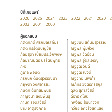
ปีที่เผยแพร่
2026
2025
2024
2023
2022
2021
2020
2
2003
2001
2000
ผู้ออกแบบ
กิตติศักดิ์ ศิริกมลเสถียร
ณัฐชนน สตันยสุวรรณ
กิตติ ศิริรัตนบุญชัย
ณัฐพล พุ่มห่วง
กัลย์สุดา เปี่ยมประจักพงษ์
ณัฐพล วัดอ่อน
กัลยาณมิตร นรรัตน์พุทธิ
ณัฐพล อู่ผลเจริญ
ก-ฮ
ณัฐวุฒิ วันดี
กูเกิล ฟอนต์
ณัฐวุฒิ เชิงดี
กรกนก ตันติสุวรรณนา
ณัฐวิทย์ นพเก้า
กฤษดา วงศ์อารยะ
ณภัทร วิจิตรกรสกุล
กษิดิศ ฉันทสัมพันธ์
ดุสิต สุภาสวัสดิ์
กาญจนา สงฆ์พันธุ์
ดีอาร์ ดีไซน์
กานต์ รอดสวัสดิ์
ทิพวัลย์ สัมนาวงศ์
ขาม จาตุรงคกุล
ทวีชัย อัศวรังสิตแสง