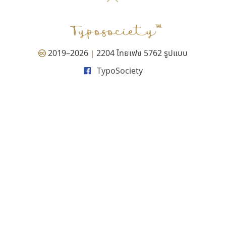
P
TS
PANI
Type Buthon
ฐ
PK
Typomancer
ฑ
PS
U
Q
UID
ด
2019–2026
2204 ไทยเฟซ 5762 รูปแบบ
|
R
UNK
ต
TypoSociety
S
UPC
ถ
Sarun’s
V
ท
SD
W
ธ
SOV
X
น
SP
Y
บ
Superstore
Z
ป
Surafont
zooddooz
ผ
T
ก
ฝ
TA
ข
TCHA
ค
TEPC
ง
ภ
TF
จ
ม