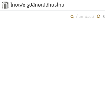
เริ่ม ไทยเฟซ นี้ขึ้นมา
เ
เป้าหมายที่ยังคงดำเนินไปอยู่ คือกา
ไม่ต่ำกว่า ๔๐๐ ฟอนต์ในระบบ หวังว่า 
ตัวอักษรมีหัวขมวด
แบบตัวการ์ตูน
ตัวอักษรไม่มีหัวขมวด
แบบตัวดิสเพลย์
9
A
B
C
D
E
F
ฟอนต์ยอดนิยม
แบบตัวประดิษฐ์
ฟอนต์ล้านดาวน์โหลด
ก
ข
ค
จ
ฉ
ช
แบบตัวพิกเซล
ซ
ฌ
ด
ต
ระบบปฏิบัติการ
แบบตัวพิมพ์ดีด
อัตลักษณ์องค์กร
แบบตัวมีเชิงฐาน
ผู้อ
คุณแ