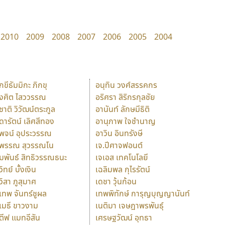
2010
2009
2008
2007
2006
2005
2004
ักขีธัมมิกะ ภิกขุ
อนุทิน วงศ์สรรคกร
ังศิต ไสววรรณ
อริศรา สิริกรกุลชัย
ุชาติ วิวัฒน์ตระกูล
อานันท์ ลักษมีธิติ
ุดารัตน์ เลิศสีทอง
อานุภาพ ใจชำนาญ
ุพจน์ อุประวรรณ
อาวิน อินทรังษี
ุพรรณ สุวรรณโน
เจ.ปีศาจฟอนต์
ัมพันธ์ สิทธิวรรณธนะ
เจเอส เทคโนโลยี
วิทย์ บั้งเงิน
เฉลิมพล กุไรรัตน์
ุวิสา ภูสุมาศ
เดชา วุ้นก้อน
ุเทพ จันทร์ชูผล
เทพพิทักษ์ การุญบุญญานันท์
ุเมธี ขาวงาม
เนติมา เจษฎาพรพันธุ์
ตีฟ แมทอีสัน
เศรษฐวัฒน์ อุทธา