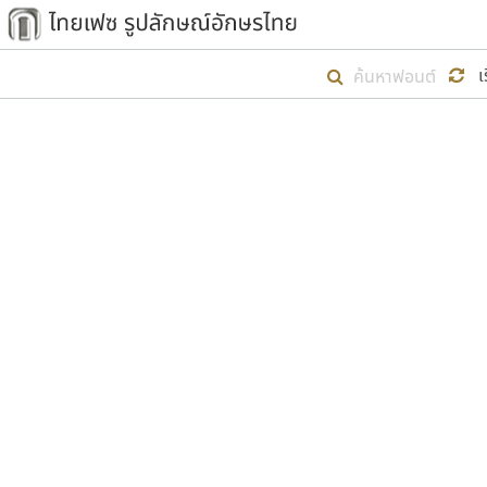
เริ่ม ไทยเฟซ นี้ขึ้นมา
เ
เป้าหมายที่ยังคงดำเนินไปอยู่ คือกา
ไม่ต่ำกว่า ๔๐๐ ฟอนต์ในระบบ หวังว่า 
ตัวอักษรมีหัวขมวด
แบบตัวการ์ตูน
ตัวอักษรไม่มีหัวขมวด
แบบตัวดิสเพลย์
9
A
B
C
D
E
F
ฟอนต์ยอดนิยม
แบบตัวประดิษฐ์
ฟอนต์ล้านดาวน์โหลด
ก
ข
ค
จ
ฉ
ช
แบบตัวพิกเซล
ซ
ฌ
ด
ต
ระบบปฏิบัติการ
แบบตัวพิมพ์ดีด
อัตลักษณ์องค์กร
แบบตัวมีเชิงฐาน
ผู้อ
คุณแ