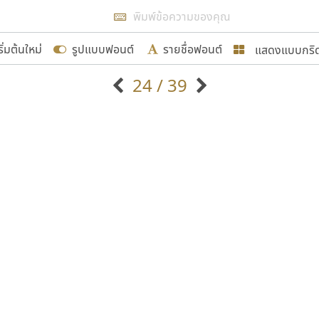
แสดงผลแบบลิสต์
ริ่มต้นใหม่
รูปแบบฟอนต์
รายชื่อฟอนต์
แสดงแบบกริ
รเพิ่มฟอนต์ไทยเข้าไปให้ได้อย่างน้อยเดือนละ ๓๐ ฟอนต์ นั่
24 / 39
นอกจากจะเป็นประโยชน์ต่อตนเองแล้ว จะมีประโยชน์กับผู้อื่นไ
แบบตัวอักษรจีน
แบบตัวอักษรหัวบัว
แบบตัวอักษรซ้อนเงา
แบบตัวอักษรหัวบอด
G
H
I
J
K
L
M
N
O
P
Q
R
แบบตัวอักษรย้อนยุค
แบบตัวอักษรเกาหลี
ขอขอบคุณ
ถ
แบบตัวอักษรล้านนา
ท
ธ
น
บ
ป
แบบตัวอักษรเส้นขอบ
ผ
พ
ฟ
ภ
ม
แบบตัวอักษรลาว
แบบตัวอักษรแฟนซี
แบบตัวอักษรสคริปท์
แบบตัวอักษรโบราณ
อกแบบฟอนต์ไทยทุกท่านที่สร้างสรรค์ผลงานเพื่อสืบสานอัก
อน ปรัชญา สิงห์โต ที่อนุญาตให้เผยแพร่ข้อมูลจาก ฟอนต