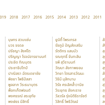
019
2018
2017
2016
2015
2014
2013
2012
2011
บุษกร ฮวบแช่ม
ยูนิตี้ โพรเกรส
ส
บวร จรดล
รัชภูมิ ปัญส่งเสริม
ส
ปรัชญา สิงห์โต
รัตติกร แสนบัว
ส
ปริญญา โรจน์อารยานนท์
รณฤทธิ์ จันทะสิน
ส
ประชิด ทิณบุตร
รพี สุวีรานนท์
ส
ประชาธิปไทป์
วัฒนา ลังกาพยอม
ส
ปาณิสรา ฉัตรเดชาชัย
วิทยา ไตรสารวัฒนะ
ส
พิชยา โพธิปัสสา
วิธินี มุสิกนาม
สุ
พูลลาภ วีระธนาบุตร
วิรัช ศรเลิศล้ำวานิช
ส
พ็อกเก็ตฟอนต์
วีระยุทธ อังคะราช
ส
พงศธรณ์ สระอุทัย
วัลวรัล รุ่งนิติธิรารัชต์
ส
พงษ์ธร มีสิทธิ์
วิสิทธิ์ โพธิวัฒน์
ส