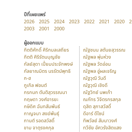
ปีที่เผยแพร่
2026
2025
2024
2023
2022
2021
2020
2
2003
2001
2000
ผู้ออกแบบ
กิตติศักดิ์ ศิริกมลเสถียร
ณัฐชนน สตันยสุวรรณ
กิตติ ศิริรัตนบุญชัย
ณัฐพล พุ่มห่วง
กัลย์สุดา เปี่ยมประจักพงษ์
ณัฐพล วัดอ่อน
กัลยาณมิตร นรรัตน์พุทธิ
ณัฐพล อู่ผลเจริญ
ก-ฮ
ณัฐวุฒิ วันดี
กูเกิล ฟอนต์
ณัฐวุฒิ เชิงดี
กรกนก ตันติสุวรรณนา
ณัฐวิทย์ นพเก้า
กฤษดา วงศ์อารยะ
ณภัทร วิจิตรกรสกุล
กษิดิศ ฉันทสัมพันธ์
ดุสิต สุภาสวัสดิ์
กาญจนา สงฆ์พันธุ์
ดีอาร์ ดีไซน์
กานต์ รอดสวัสดิ์
ทิพวัลย์ สัมนาวงศ์
ขาม จาตุรงคกุล
ทวีชัย อัศวรังสิตแสง