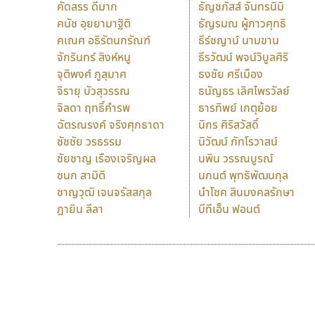
คัดสรร ดีมาก
ธัญชภัสส์ จันทรนิมิ
คนัช อุยยามาฐิติ
ธัญรมณ ผู้ภาวศุทธิ
คเณศ อธิรัตนกรัณฑ์
ธีร์ชญาน์ นามขาน
จักรินทร์ สิงห์หนู
ธีรวัฒน์ พจน์วิบูลศิริ
จุติพงศ์ ภูสุมาศ
ธงชัย ศรีเมือง
จิรายุ บัวสุวรรณ
ธนัญธร เลิศไพรวัลย์
จิลดา ฤทธิ์คำรพ
ธารทิพย์ เกตุย้อย
ฉัตรณรงค์ จริงศุภธาดา
นิกร ศิริสวัสดิ์
ชัชชัย วรธรรม
นิวัฒน์ ภัทโรวาสน์
ชัยชาญ เรืองเจริญผล
นพิน วรรณบูรณ์
ชนก สามิติ
นภนต์ พุทธิพัฒนกุล
ชาญวุฒิ เจนจรัสสกุล
นำโชค สินมงคลรักษา
ฎายิน ลีลา
บีทีเอ็น ฟอนต์
9 Fonts
F
A
Fontcraft