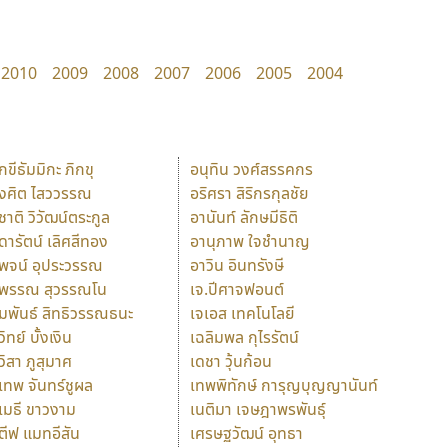
2010
2009
2008
2007
2006
2005
2004
ักขีธัมมิกะ ภิกขุ
อนุทิน วงศ์สรรคกร
ังศิต ไสววรรณ
อริศรา สิริกรกุลชัย
ุชาติ วิวัฒน์ตระกูล
อานันท์ ลักษมีธิติ
ุดารัตน์ เลิศสีทอง
อานุภาพ ใจชำนาญ
ุพจน์ อุประวรรณ
อาวิน อินทรังษี
ุพรรณ สุวรรณโน
เจ.ปีศาจฟอนต์
ัมพันธ์ สิทธิวรรณธนะ
เจเอส เทคโนโลยี
วิทย์ บั้งเงิน
เฉลิมพล กุไรรัตน์
ุวิสา ภูสุมาศ
เดชา วุ้นก้อน
ุเทพ จันทร์ชูผล
เทพพิทักษ์ การุญบุญญานันท์
ุเมธี ขาวงาม
เนติมา เจษฎาพรพันธุ์
ตีฟ แมทอีสัน
เศรษฐวัฒน์ อุทธา