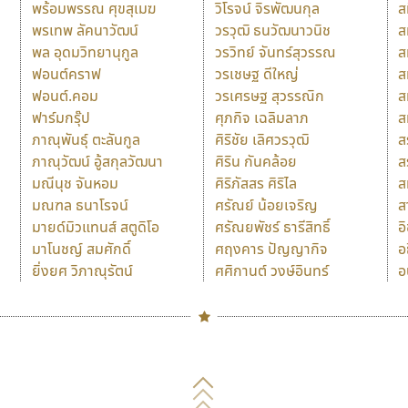
พร้อมพรรณ ศุขสุเมฆ
วิโรจน์ จิรพัฒนกุล
ส
พรเทพ ลัคนาวัฒน์
วรวุฒิ ธนวัฒนาวนิช
ส
พล อุดมวิทยานุกูล
วรวิทย์ จันทร์สุวรรณ
ส
ฟอนต์คราฟ
วรเชษฐ ดีใหญ่
ส
ฟอนต์.คอม
วรเศรษฐ สุวรรณิก
ส
ฟาร์มกรุ๊ป
ศุภกิจ เฉลิมลาภ
ส
ภาณุพันธุ์ ตะลันกูล
ศิริชัย เลิศวรวุฒิ
ส
ภาณุวัฒน์ อู้สกุลวัฒนา
ศิริน กันคล้อย
ส
มณีนุช จันหอม
ศิริภัสสร ศิริไล
ส
มณฑล ธนาโรจน์
ศรัณย์ น้อยเจริญ
ส
มายด์มิวแทนส์ สตูดิโอ
ศรัณยพัชร์ ธารีสิทธิ์
อ
มาโนชญ์ สมศักดิ์
ศฤงคาร ปัญญากิจ
อ
ยิ่งยศ วิภาณุรัตน์
ศศิกานต์ วงษ์อินทร์
อ
Naipol
TLWG
ช
O
Torsilp
ซ