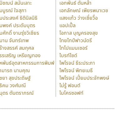
มิชฌน์ สมันเลาะ
เอกพันธ์ ตันหล้า
มบูรณ์ ใจสุภา
เอกลักษณ์ เพียรพนาเวช
มประสงค์ ธิตินิลนิธิ
แสงแก้ว ว่างเซี่ยวื่อ
มพงค์ ประดับบุตร
แอปเปิ้ล
มศักดิ์ งามรุ่งวิเชียร
โอภาส บุญครองสุข
มาน จันทร์เทพ
ไทยไทป์ฟาวน์ดรี
ร้างสรรค์ สมกุศล
ไทโปแมนเซอร์
รรเสริญ เหรียญทอง
ไบรท์ไซด์
หพันธ์อุตสาหกรรมการพิมพ์
ไพโรจน์ ธีระประภา
ามารถ นามคุณ
ไพโรจน์ พิทยเมธี
ิชยา สุขประดิษฐ์
ไพโรจน์ เปี่ยมประจักพงษ์
ธิคม วงศ์มณี
ไม่รู้ ฟอนต์
นุตร ตันตราภรณ์
ไมโครซอฟท์
ร
ฤ