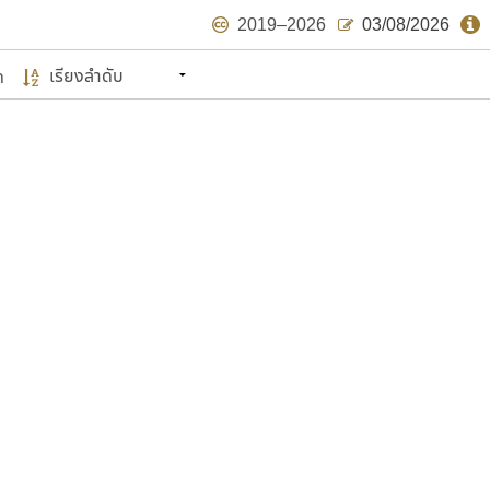
2019–2026
03/08/2026
ด
นหมายถึง ปลายปี พ.ศ. ๒๕๖๒ จะมีฟอนต์
ด้บ้าง ไม่มากก็น้อย
แบบตัวเขียนพู่กัน
แบบฟอนต์ซิ่ง
แบบตัวเนื้อความ
แบบลายมือผู้ใหญ่
S
T
U
V
W
Y
Z
แบบตัวเหลี่ยม
แบบลายมือวัยรุ่น
ย
แบบปลายมน
ร
ฤ
ล
ว
ศ
แบบลายมือเด็ก
ส
ห
อ
ฮ
แบบปลายแหลม
แบบอาลักษณ์
แบบปากกาหัวตัด
ษรไทย
์.คอม