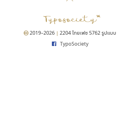
P
TS
PANI
Type Buthon
ฐ
PK
Typomancer
ฑ
PS
U
Q
UID
ด
2019–2026
2204 ไทยเฟซ 5762 รูปแบบ
|
R
UNK
ต
TypoSociety
S
UPC
ถ
Sarun’s
V
ท
SD
W
ธ
SOV
X
น
SP
Y
บ
Superstore
Z
ป
Surafont
zooddooz
ผ
T
ก
ฝ
TA
ข
TCHA
ค
TEPC
ง
ภ
TF
จ
ม