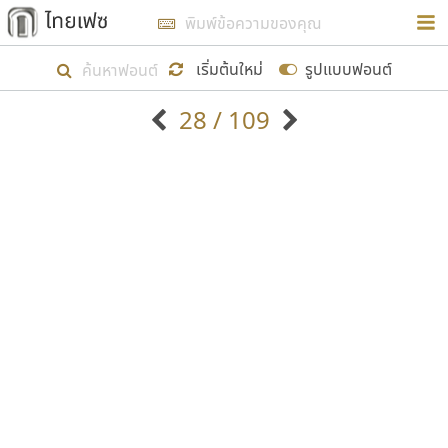
การในรูปแบบใหม่เพื่อใช้เป็นแนวทางในการศึกษารูป
ร่างหน้าตาของฟอนต์ไทยสำหรับการเรียนรู้เพื่อเริ่ม
เริ่มต้นใหม่
รูปแบบฟอนต์
สร้างฟอนต์ของตัวเอง ในเดือนมีนาคม พ.ศ. ๒๕๖๒ จึง
28 / 109
ได้เริ่ม ไทยเฟซ นี้ขึ้นมา
ตัวอักษรมีหัวขมวด
แบบตัวอักษรหัวบัว
แสดงผลแบบลิสต์
ตัวอักษรไม่มีหัวขมวด
แบบตัวอักษรหัวบอด
9
A
B
C
D
E
F
G
H
I
J
ฟอนต์ยอดนิยม
แบบตัวอักษรเกาหลี
เป้าหมายที่ยังคงดำเนินไปอยู่ คือการเพิ่มฟอนต์ไทย
K
L
M
N
O
P
Q
R
S
T
U
ฟอนต์ล้านดาวน์โหลด
แบบตัวอักษรเส้นขอบ
เข้าไปให้ได้อย่างน้อยเดือนละ ๓๐ ฟอนต์ นั่นหมายถึง
ระบบปฏิบัติการ
แบบตัวอักษรแฟนซี
V
W
Y
Z
อัตลักษณ์องค์กร
แบบตัวอักษรโบราณ
ปลายปี พ.ศ. ๒๕๖๒ จะมีฟอนต์ไม่ต่ำกว่า ๔๐๐ ฟอนต์ใน
แบบตัวการ์ตูน
แบบตัวเขียนพู่กัน
ก
ข
ค
จ
ฉ
ช
ซ
ฌ
ด
ต
ถ
ระบบ หวังว่า นอกจากจะเป็นประโยชน์ต่อตนเองแล้ว
แบบตัวดิสเพลย์
แบบตัวเนื้อความ
จะมีประโยชน์กับผู้อื่นได้บ้าง ไม่มากก็น้อย
แบบตัวประดิษฐ์
แบบตัวเหลี่ยม
ท
ธ
น
บ
ป
ผ
พ
ฟ
ภ
ม
ย
แบบตัวพิกเซล
แบบปลายมน
ร
ฤ
ล
ว
ศ
ส
ห
อ
ฮ
แบบตัวพิมพ์ดีด
แบบปลายแหลม
ขอขอบคุณ
แบบตัวมีเชิงฐาน
แบบปากกาหัวตัด
แบบตัวอักษรจีน
แบบฟอนต์ซิ่ง
แบบตัวอักษรซ้อนเงา
แบบลายมือผู้ใหญ่