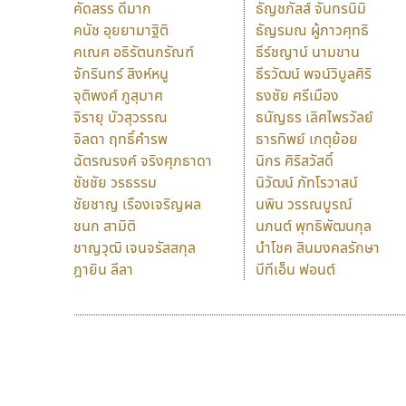
คัดสรร ดีมาก
ธัญชภัสส์ จันทรนิมิ
คนัช อุยยามาฐิติ
ธัญรมณ ผู้ภาวศุทธิ
คเณศ อธิรัตนกรัณฑ์
ธีร์ชญาน์ นามขาน
จักรินทร์ สิงห์หนู
ธีรวัฒน์ พจน์วิบูลศิริ
จุติพงศ์ ภูสุมาศ
ธงชัย ศรีเมือง
จิรายุ บัวสุวรรณ
ธนัญธร เลิศไพรวัลย์
จิลดา ฤทธิ์คำรพ
ธารทิพย์ เกตุย้อย
ฉัตรณรงค์ จริงศุภธาดา
นิกร ศิริสวัสดิ์
ชัชชัย วรธรรม
นิวัฒน์ ภัทโรวาสน์
ชัยชาญ เรืองเจริญผล
นพิน วรรณบูรณ์
ชนก สามิติ
นภนต์ พุทธิพัฒนกุล
ชาญวุฒิ เจนจรัสสกุล
นำโชค สินมงคลรักษา
ฎายิน ลีลา
บีทีเอ็น ฟอนต์
9 Fonts
F
A
Fontcraft