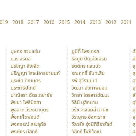
019
2018
2017
2016
2015
2014
2013
2012
2011
บุษกร ฮวบแช่ม
ยูนิตี้ โพรเกรส
ส
บวร จรดล
รัชภูมิ ปัญส่งเสริม
ส
ปรัชญา สิงห์โต
รัตติกร แสนบัว
ส
ปริญญา โรจน์อารยานนท์
รณฤทธิ์ จันทะสิน
ส
ประชิด ทิณบุตร
รพี สุวีรานนท์
ส
ประชาธิปไทป์
วัฒนา ลังกาพยอม
ส
ปาณิสรา ฉัตรเดชาชัย
วิทยา ไตรสารวัฒนะ
ส
พิชยา โพธิปัสสา
วิธินี มุสิกนาม
สุ
พูลลาภ วีระธนาบุตร
วิรัช ศรเลิศล้ำวานิช
ส
พ็อกเก็ตฟอนต์
วีระยุทธ อังคะราช
ส
พงศธรณ์ สระอุทัย
วัลวรัล รุ่งนิติธิรารัชต์
ส
พงษ์ธร มีสิทธิ์
วิสิทธิ์ โพธิวัฒน์
ส