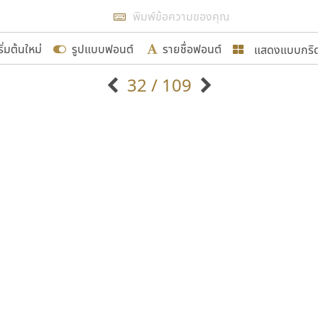
แสดงผลแบบลิสต์
ริ่มต้นใหม่
รูปแบบฟอนต์
รายชื่อฟอนต์
แสดงแบบกริ
รเพิ่มฟอนต์ไทยเข้าไปให้ได้อย่างน้อยเดือนละ ๓๐ ฟอนต์ นั่
32 / 109
นอกจากจะเป็นประโยชน์ต่อตนเองแล้ว จะมีประโยชน์กับผู้อื่นไ
แบบตัวอักษรจีน
แบบตัวอักษรหัวบัว
แบบตัวอักษรซ้อนเงา
แบบตัวอักษรหัวบอด
G
H
I
J
K
L
M
N
O
P
Q
R
แบบตัวอักษรย้อนยุค
แบบตัวอักษรเกาหลี
ขอขอบคุณ
ถ
แบบตัวอักษรล้านนา
ท
ธ
น
บ
ป
แบบตัวอักษรเส้นขอบ
ผ
พ
ฟ
ภ
ม
แบบตัวอักษรลาว
แบบตัวอักษรแฟนซี
แบบตัวอักษรสคริปท์
แบบตัวอักษรโบราณ
อกแบบฟอนต์ไทยทุกท่านที่สร้างสรรค์ผลงานเพื่อสืบสานอัก
อน ปรัชญา สิงห์โต ที่อนุญาตให้เผยแพร่ข้อมูลจาก ฟอนต