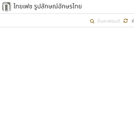
เริ่ม ไทยเฟซ นี้ขึ้นมา
เ
เป้าหมายที่ยังคงดำเนินไปอยู่ คือกา
ไม่ต่ำกว่า ๔๐๐ ฟอนต์ในระบบ หวังว่า 
ตัวอักษรมีหัวขมวด
แบบตัวการ์ตูน
ตัวอักษรไม่มีหัวขมวด
แบบตัวดิสเพลย์
9
A
B
C
D
E
F
ฟอนต์ยอดนิยม
แบบตัวประดิษฐ์
ฟอนต์ล้านดาวน์โหลด
ก
ข
ค
จ
ฉ
ช
แบบตัวพิกเซล
ซ
ฌ
ด
ต
ระบบปฏิบัติการ
แบบตัวพิมพ์ดีด
อัตลักษณ์องค์กร
แบบตัวมีเชิงฐาน
ผู้อ
คุณแ