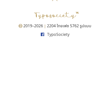
P
TS
PANI
Type Buthon
ฐ
PK
Typomancer
ฑ
PS
U
Q
UID
ด
2019–2026
2204 ไทยเฟซ 5762 รูปแบบ
|
R
UNK
ต
TypoSociety
S
UPC
ถ
Sarun’s
V
ท
SD
W
ธ
SOV
X
น
SP
Y
บ
Superstore
Z
ป
Surafont
zooddooz
ผ
T
ก
ฝ
TA
ข
TCHA
ค
TEPC
ง
ภ
TF
จ
ม