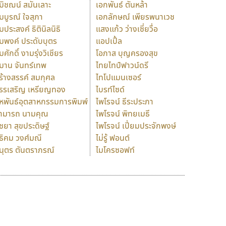
มิชฌน์ สมันเลาะ
เอกพันธ์ ตันหล้า
มบูรณ์ ใจสุภา
เอกลักษณ์ เพียรพนาเวช
มประสงค์ ธิตินิลนิธิ
แสงแก้ว ว่างเซี่ยวื่อ
มพงค์ ประดับบุตร
แอปเปิ้ล
มศักดิ์ งามรุ่งวิเชียร
โอภาส บุญครองสุข
มาน จันทร์เทพ
ไทยไทป์ฟาวน์ดรี
ร้างสรรค์ สมกุศล
ไทโปแมนเซอร์
รรเสริญ เหรียญทอง
ไบรท์ไซด์
หพันธ์อุตสาหกรรมการพิมพ์
ไพโรจน์ ธีระประภา
ามารถ นามคุณ
ไพโรจน์ พิทยเมธี
ิชยา สุขประดิษฐ์
ไพโรจน์ เปี่ยมประจักพงษ์
ธิคม วงศ์มณี
ไม่รู้ ฟอนต์
นุตร ตันตราภรณ์
ไมโครซอฟท์
ร
ฤ