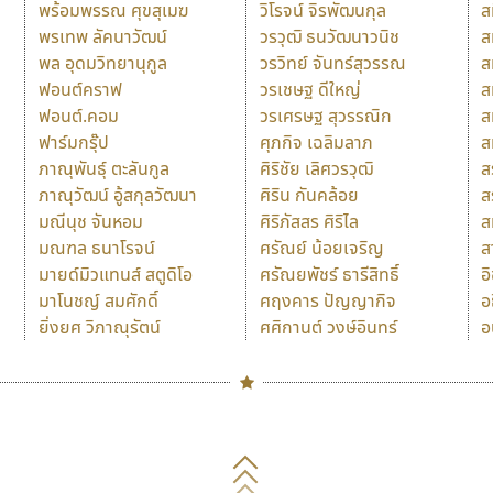
พร้อมพรรณ ศุขสุเมฆ
วิโรจน์ จิรพัฒนกุล
ส
พรเทพ ลัคนาวัฒน์
วรวุฒิ ธนวัฒนาวนิช
ส
พล อุดมวิทยานุกูล
วรวิทย์ จันทร์สุวรรณ
ส
ฟอนต์คราฟ
วรเชษฐ ดีใหญ่
ส
ฟอนต์.คอม
วรเศรษฐ สุวรรณิก
ส
ฟาร์มกรุ๊ป
ศุภกิจ เฉลิมลาภ
ส
ภาณุพันธุ์ ตะลันกูล
ศิริชัย เลิศวรวุฒิ
ส
ภาณุวัฒน์ อู้สกุลวัฒนา
ศิริน กันคล้อย
ส
มณีนุช จันหอม
ศิริภัสสร ศิริไล
ส
มณฑล ธนาโรจน์
ศรัณย์ น้อยเจริญ
ส
มายด์มิวแทนส์ สตูดิโอ
ศรัณยพัชร์ ธารีสิทธิ์
อ
มาโนชญ์ สมศักดิ์
ศฤงคาร ปัญญากิจ
อ
ยิ่งยศ วิภาณุรัตน์
ศศิกานต์ วงษ์อินทร์
อ
Naipol
TLWG
ช
O
Torsilp
ซ