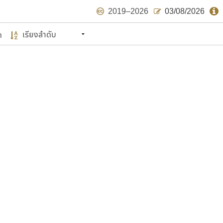
2019–2026
03/08/2026
ด
นหมายถึง ปลายปี พ.ศ. ๒๕๖๒ จะมีฟอนต์
ด้บ้าง ไม่มากก็น้อย
แบบตัวเขียนพู่กัน
แบบฟอนต์ซิ่ง
แบบตัวเนื้อความ
แบบลายมือผู้ใหญ่
S
T
U
V
W
Y
Z
แบบตัวเหลี่ยม
แบบลายมือวัยรุ่น
ย
แบบปลายมน
ร
ฤ
ล
ว
ศ
แบบลายมือเด็ก
ส
ห
อ
ฮ
แบบปลายแหลม
แบบอาลักษณ์
แบบปากกาหัวตัด
ษรไทย
์.คอม