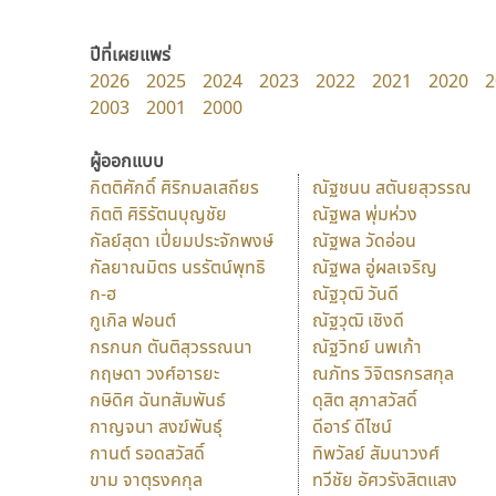
ปีที่เผยแพร่
2026
2025
2024
2023
2022
2021
2020
2
2003
2001
2000
ผู้ออกแบบ
กิตติศักดิ์ ศิริกมลเสถียร
ณัฐชนน สตันยสุวรรณ
กิตติ ศิริรัตนบุญชัย
ณัฐพล พุ่มห่วง
กัลย์สุดา เปี่ยมประจักพงษ์
ณัฐพล วัดอ่อน
กัลยาณมิตร นรรัตน์พุทธิ
ณัฐพล อู่ผลเจริญ
ก-ฮ
ณัฐวุฒิ วันดี
กูเกิล ฟอนต์
ณัฐวุฒิ เชิงดี
กรกนก ตันติสุวรรณนา
ณัฐวิทย์ นพเก้า
กฤษดา วงศ์อารยะ
ณภัทร วิจิตรกรสกุล
กษิดิศ ฉันทสัมพันธ์
ดุสิต สุภาสวัสดิ์
กาญจนา สงฆ์พันธุ์
ดีอาร์ ดีไซน์
กานต์ รอดสวัสดิ์
ทิพวัลย์ สัมนาวงศ์
ขาม จาตุรงคกุล
ทวีชัย อัศวรังสิตแสง