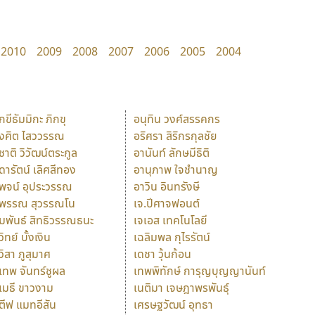
2010
2009
2008
2007
2006
2005
2004
ักขีธัมมิกะ ภิกขุ
อนุทิน วงศ์สรรคกร
ังศิต ไสววรรณ
อริศรา สิริกรกุลชัย
ุชาติ วิวัฒน์ตระกูล
อานันท์ ลักษมีธิติ
ุดารัตน์ เลิศสีทอง
อานุภาพ ใจชำนาญ
ุพจน์ อุประวรรณ
อาวิน อินทรังษี
ุพรรณ สุวรรณโน
เจ.ปีศาจฟอนต์
ัมพันธ์ สิทธิวรรณธนะ
เจเอส เทคโนโลยี
วิทย์ บั้งเงิน
เฉลิมพล กุไรรัตน์
ุวิสา ภูสุมาศ
เดชา วุ้นก้อน
ุเทพ จันทร์ชูผล
เทพพิทักษ์ การุญบุญญานันท์
ุเมธี ขาวงาม
เนติมา เจษฎาพรพันธุ์
ตีฟ แมทอีสัน
เศรษฐวัฒน์ อุทธา