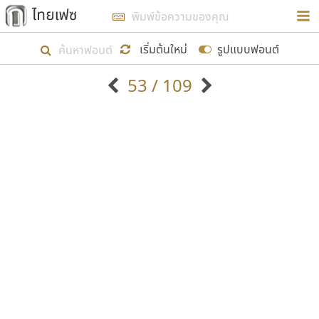
การในรูปแบบใหม่เพื่อใช้เป็นแนวทางในการศึกษารูป
ร่างหน้าตาของฟอนต์ไทยสำหรับการเรียนรู้เพื่อเริ่ม
เริ่มต้นใหม่
รูปแบบฟอนต์
สร้างฟอนต์ของตัวเอง ในเดือนมีนาคม พ.ศ. ๒๕๖๒ จึง
53 / 109
ได้เริ่ม ไทยเฟซ นี้ขึ้นมา
ตัวอักษรมีหัวขมวด
แบบตัวอักษรหัวบัว
แสดงผลแบบลิสต์
ตัวอักษรไม่มีหัวขมวด
แบบตัวอักษรหัวบอด
9
A
B
C
D
E
F
G
H
I
J
ฟอนต์ยอดนิยม
แบบตัวอักษรเกาหลี
เป้าหมายที่ยังคงดำเนินไปอยู่ คือการเพิ่มฟอนต์ไทย
K
L
M
N
O
P
Q
R
S
T
U
ฟอนต์ล้านดาวน์โหลด
แบบตัวอักษรเส้นขอบ
เข้าไปให้ได้อย่างน้อยเดือนละ ๓๐ ฟอนต์ นั่นหมายถึง
ระบบปฏิบัติการ
แบบตัวอักษรแฟนซี
V
W
Y
Z
อัตลักษณ์องค์กร
แบบตัวอักษรโบราณ
ปลายปี พ.ศ. ๒๕๖๒ จะมีฟอนต์ไม่ต่ำกว่า ๔๐๐ ฟอนต์ใน
แบบตัวการ์ตูน
แบบตัวเขียนพู่กัน
ก
ข
ค
จ
ฉ
ช
ซ
ฌ
ด
ต
ถ
ระบบ หวังว่า นอกจากจะเป็นประโยชน์ต่อตนเองแล้ว
แบบตัวดิสเพลย์
แบบตัวเนื้อความ
จะมีประโยชน์กับผู้อื่นได้บ้าง ไม่มากก็น้อย
แบบตัวประดิษฐ์
แบบตัวเหลี่ยม
ท
ธ
น
บ
ป
ผ
พ
ฟ
ภ
ม
ย
แบบตัวพิกเซล
แบบปลายมน
ร
ฤ
ล
ว
ศ
ส
ห
อ
ฮ
แบบตัวพิมพ์ดีด
แบบปลายแหลม
ขอขอบคุณ
แบบตัวมีเชิงฐาน
แบบปากกาหัวตัด
แบบตัวอักษรจีน
แบบฟอนต์ซิ่ง
แบบตัวอักษรซ้อนเงา
แบบลายมือผู้ใหญ่