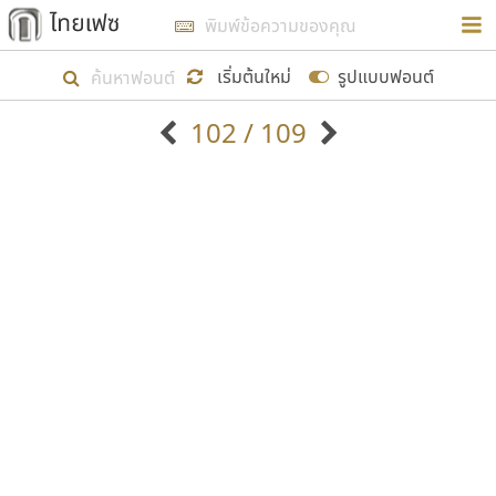
การในรูปแบบใหม่เพื่อใช้เป็นแนวทางในการศึกษารูป
ร่างหน้าตาของฟอนต์ไทยสำหรับการเรียนรู้เพื่อเริ่ม
เริ่มต้นใหม่
รูปแบบฟอนต์
สร้างฟอนต์ของตัวเอง ในเดือนมีนาคม พ.ศ. ๒๕๖๒ จึง
102 / 109
ได้เริ่ม ไทยเฟซ นี้ขึ้นมา
ตัวอักษรมีหัวขมวด
แบบตัวอักษรหัวบัว
แสดงผลแบบลิสต์
ตัวอักษรไม่มีหัวขมวด
แบบตัวอักษรหัวบอด
9
A
B
C
D
E
F
G
H
I
J
ฟอนต์ยอดนิยม
แบบตัวอักษรเกาหลี
เป้าหมายที่ยังคงดำเนินไปอยู่ คือการเพิ่มฟอนต์ไทย
K
L
M
N
O
P
Q
R
S
T
U
ฟอนต์ล้านดาวน์โหลด
แบบตัวอักษรเส้นขอบ
เข้าไปให้ได้อย่างน้อยเดือนละ ๓๐ ฟอนต์ นั่นหมายถึง
ระบบปฏิบัติการ
แบบตัวอักษรแฟนซี
V
W
Y
Z
อัตลักษณ์องค์กร
แบบตัวอักษรโบราณ
ปลายปี พ.ศ. ๒๕๖๒ จะมีฟอนต์ไม่ต่ำกว่า ๔๐๐ ฟอนต์ใน
แบบตัวการ์ตูน
แบบตัวเขียนพู่กัน
ก
ข
ค
จ
ฉ
ช
ซ
ฌ
ด
ต
ถ
ระบบ หวังว่า นอกจากจะเป็นประโยชน์ต่อตนเองแล้ว
แบบตัวดิสเพลย์
แบบตัวเนื้อความ
จะมีประโยชน์กับผู้อื่นได้บ้าง ไม่มากก็น้อย
แบบตัวประดิษฐ์
แบบตัวเหลี่ยม
ท
ธ
น
บ
ป
ผ
พ
ฟ
ภ
ม
ย
แบบตัวพิกเซล
แบบปลายมน
ร
ฤ
ล
ว
ศ
ส
ห
อ
ฮ
แบบตัวพิมพ์ดีด
แบบปลายแหลม
ขอขอบคุณ
แบบตัวมีเชิงฐาน
แบบปากกาหัวตัด
แบบตัวอักษรจีน
แบบฟอนต์ซิ่ง
แบบตัวอักษรซ้อนเงา
แบบลายมือผู้ใหญ่