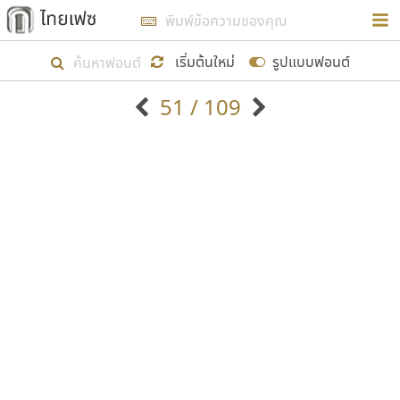
การในรูปแบบใหม่เพื่อใช้เป็นแนวทางในการศึกษารูป
ร่างหน้าตาของฟอนต์ไทยสำหรับการเรียนรู้เพื่อเริ่ม
เริ่มต้นใหม่
รูปแบบฟอนต์
สร้างฟอนต์ของตัวเอง ในเดือนมีนาคม พ.ศ. ๒๕๖๒ จึง
51 / 109
ได้เริ่ม ไทยเฟซ นี้ขึ้นมา
ตัวอักษรมีหัวขมวด
แบบตัวอักษรหัวบัว
แสดงผลแบบลิสต์
ตัวอักษรไม่มีหัวขมวด
แบบตัวอักษรหัวบอด
9
A
B
C
D
E
F
G
H
I
J
ฟอนต์ยอดนิยม
แบบตัวอักษรเกาหลี
เป้าหมายที่ยังคงดำเนินไปอยู่ คือการเพิ่มฟอนต์ไทย
K
L
M
N
O
P
Q
R
S
T
U
ฟอนต์ล้านดาวน์โหลด
แบบตัวอักษรเส้นขอบ
เข้าไปให้ได้อย่างน้อยเดือนละ ๓๐ ฟอนต์ นั่นหมายถึง
ระบบปฏิบัติการ
แบบตัวอักษรแฟนซี
V
W
Y
Z
อัตลักษณ์องค์กร
แบบตัวอักษรโบราณ
ปลายปี พ.ศ. ๒๕๖๒ จะมีฟอนต์ไม่ต่ำกว่า ๔๐๐ ฟอนต์ใน
แบบตัวการ์ตูน
แบบตัวเขียนพู่กัน
ก
ข
ค
จ
ฉ
ช
ซ
ฌ
ด
ต
ถ
ระบบ หวังว่า นอกจากจะเป็นประโยชน์ต่อตนเองแล้ว
แบบตัวดิสเพลย์
แบบตัวเนื้อความ
จะมีประโยชน์กับผู้อื่นได้บ้าง ไม่มากก็น้อย
แบบตัวประดิษฐ์
แบบตัวเหลี่ยม
ท
ธ
น
บ
ป
ผ
พ
ฟ
ภ
ม
ย
แบบตัวพิกเซล
แบบปลายมน
ร
ฤ
ล
ว
ศ
ส
ห
อ
ฮ
แบบตัวพิมพ์ดีด
แบบปลายแหลม
ขอขอบคุณ
แบบตัวมีเชิงฐาน
แบบปากกาหัวตัด
แบบตัวอักษรจีน
แบบฟอนต์ซิ่ง
แบบตัวอักษรซ้อนเงา
แบบลายมือผู้ใหญ่